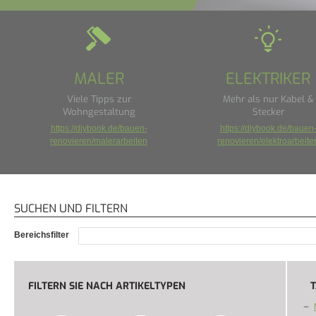
MALER
ELEKTRIKER
Viele Tipps zur
Mehr als nur Kabel &
Wohngestaltung
Stecker
https://diybook.de/bauen-
https://diybook.de/bauen
renovieren/malerarbeiten
renovieren/elektroarbeite
SUCHEN UND FILTERN
Bereichsfilter
FILTERN SIE NACH ARTIKELTYPEN
T