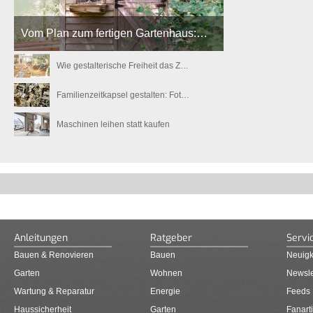
Vom Plan zum fertigen Gartenhaus:…
Wie gestalterische Freiheit das Z…
Familienzeitkapsel gestalten: Fot…
Maschinen leihen statt kaufen
Anleitungen
Ratgeber
Servi
Bauen & Renovieren
Bauen
Neuigk
Garten
Wohnen
Newsle
Wartung & Reparatur
Energie
Feeds
Haussicherheit
Garten
Fanarti