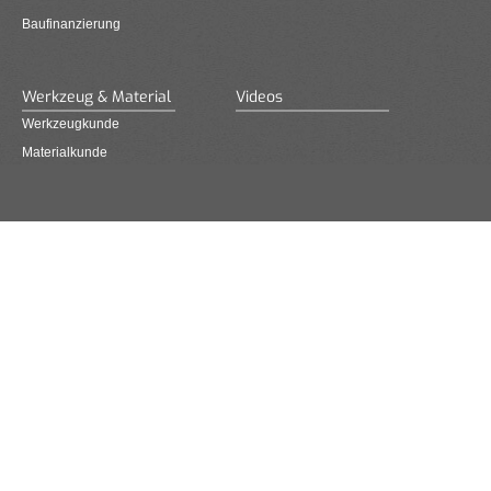
Baufinanzierung
Werkzeug & Material
Videos
Werkzeugkunde
Materialkunde