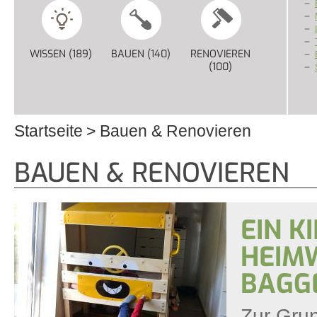
WISSEN (189)
APPLY WISSEN FILTER
BAUEN (140)
APPLY BAUEN FILTER
RENOVIEREN
(100)
APPLY RENOVIERE
Startseite
Bauen & Renovieren
Sie sind hier
BAUEN & RENOVIEREN
EIN K
HEIM
BAGG
Zur Gru