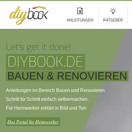
Di
z
In
ANLEITUNGEN
RATGEBER
Let‘s get it done!
DIYBOOK.DE
BAUEN & RENOVIEREN
Anleitungen im Bereich Bauen und Renovieren
Schritt für Schritt einfach selbermachen.
Für Heimwerker erklärt in Bild und Ton.
Das Portal für Heimwerker