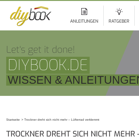
Di
z
In
ANLEITUNGEN
RATGEBER
Let‘s get it done!
DIYBOOK.DE
WISSEN & ANLEITUNGE
Startseite
Trockner dreht sich nicht mehr – Lüfterrad verklemmt
Sie sind hier
TROCKNER DREHT SICH NICHT MEHR 