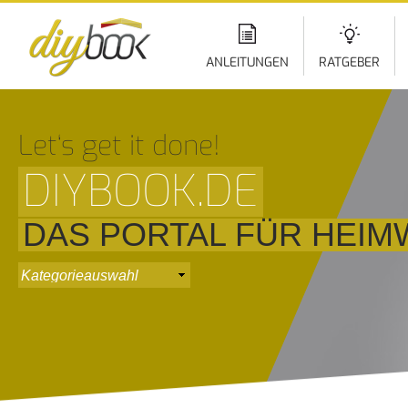
Di
z
In
ANLEITUNGEN
RATGEBER
Let‘s get it done!
DIYBOOK.DE
DAS PORTAL FÜR HEI
do it yourself