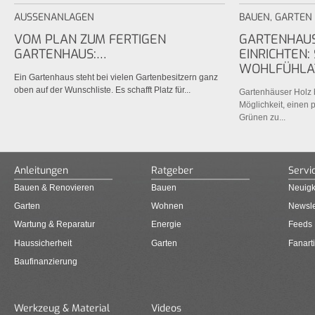
AUSSENANLAGEN
BAUEN
,
GARTEN
VOM PLAN ZUM FERTIGEN
GARTENHAUS
GARTENHAUS:…
EINRICHTEN:
WOHLFÜHLA
Ein Gartenhaus steht bei vielen Gartenbesitzern ganz
oben auf der Wunschliste. Es schafft Platz für...
Gartenhäuser Holz b
Möglichkeit, einen 
Grünen zu...
Anleitungen
Ratgeber
Servi
Bauen & Renovieren
Bauen
Neuigk
Garten
Wohnen
Newsle
Wartung & Reparatur
Energie
Feeds
Haussicherheit
Garten
Fanarti
Baufinanzierung
Werkzeug & Material
Videos