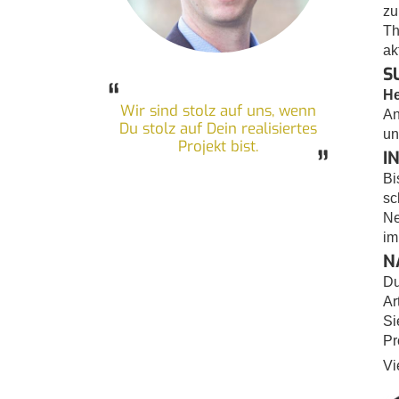
zu
Th
ak
S
“
He
Wir sind stolz auf uns, wenn
An
Du stolz auf Dein realisiertes
un
Projekt bist.
”
I
Bi
sc
Ne
im
N
Du
Ar
Si
Pr
Vi