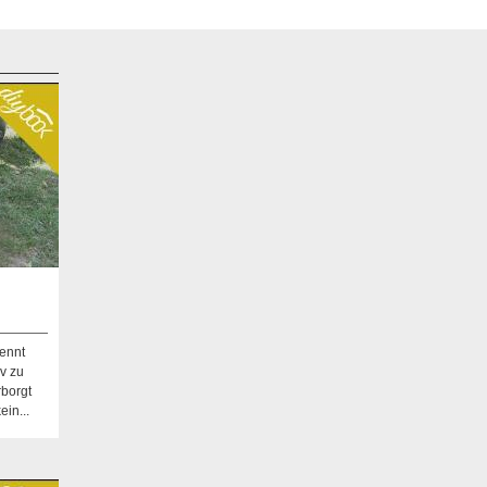
ennt
iv zu
rborgt
ein...