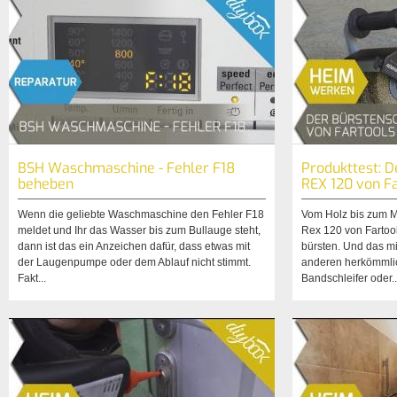
BSH Waschmaschine - Fehler F18
Produkttest: D
beheben
REX 120 von F
Wenn die geliebte Waschmaschine den Fehler F18
Vom Holz bis zum Me
meldet und Ihr das Wasser bis zum Bullauge steht,
Rex 120 von Fartool
dann ist das ein Anzeichen dafür, dass etwas mit
bürsten. Und das mi
der Laugenpumpe oder dem Ablauf nicht stimmt.
anderen herkömmli
Fakt...
Bandschleifer oder..