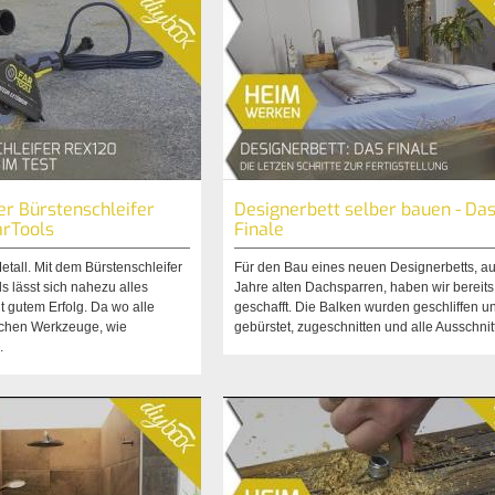
er Bürstenschleifer
Designerbett selber bauen - Da
arTools
Finale
tall. Mit dem Bürstenschleifer
Für den Bau eines neuen Designerbetts, a
s lässt sich nahezu alles
Jahre alten Dachsparren, haben wir bereits
t gutem Erfolg. Da wo alle
geschafft. Die Balken wurden geschliffen u
chen Werkzeuge, wie
gebürstet, zugeschnitten und alle Ausschnitt
.