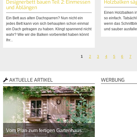
Designerbett bauen Teil 2: Einmessen
Holzbalken sä
und Ablängen
Einen Holzbalken in
Ein Bett aus alten Dachsparren? Nun nicht ein
so einfach. Tatsäch
jedes Bett kann von sich behaupten schon einmal
wenn das Schnittbil
ein Dach getragen zu haben. Klingt spannend nicht
und sauber ausfalle
wahr? Wie wir die Balken vorbereitet haben könnt
Ihr...
1
2
3
4
5
6
7
Seiten
AKTUELLE ARTIKEL
WERBUNG
Vom Plan zum fertigen Gartenhaus:…