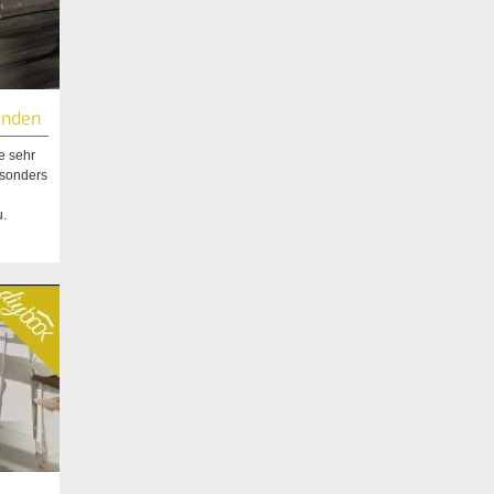
enden
e sehr
esonders
.