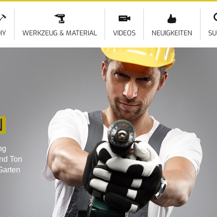
Direkt
zum
Inhalt
IY
WERKZEUG & MATERIAL
VIDEOS
NEUIGKEITEN
SU
N
ng
und Ton
Garten