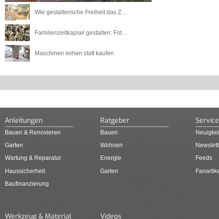
Wie gestalterische Freiheit das Z…
Familienzeitkapsel gestalten: Fot…
Maschinen leihen statt kaufen
Anleitungen
Ratgeber
Service
Bauen & Renovieren
Bauen
Neuigkei
Garten
Wohnen
Newslett
Wartung & Reparatur
Energie
Feeds
Haussicherheit
Garten
Fanartik
Baufinanzierung
Werkzeug & Material
Videos