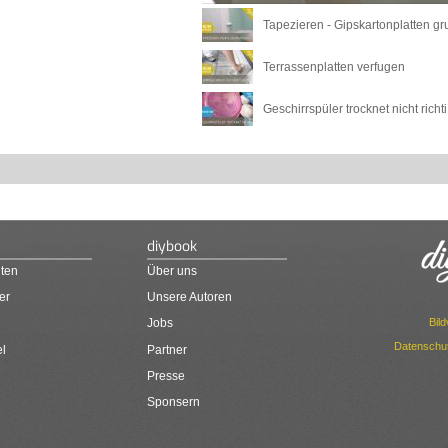
Tapezieren - Gipskartonplatten 
Terrassenplatten verfugen
Geschirrspüler trocknet nicht rich
diybook
ten
Über uns
er
Unsere Autoren
Bil
Jobs
Datenschut
el
Partner
Presse
Sponsern