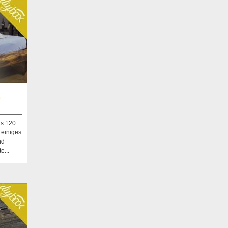
s
us 120
 einiges
nd
e...