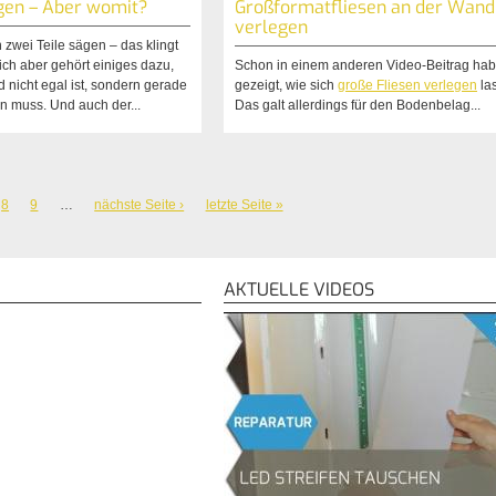
gen – Aber womit?
Großformatfliesen an der Wand
verlegen
 zwei Teile sägen – das klingt
lich aber gehört einiges dazu,
Schon in einem anderen Video-Beitrag hab
d nicht egal ist, sondern gerade
gezeigt, wie sich
große Fliesen verlegen
la
n muss. Und auch der...
Das galt allerdings für den Bodenbelag...
8
9
…
nächste Seite ›
letzte Seite »
AKTUELLE VIDEOS