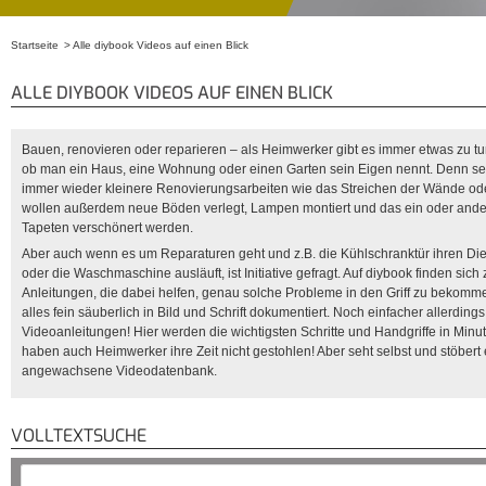
Startseite
Alle diybook Videos auf einen Blick
Sie sind hier
ALLE DIYBOOK VIDEOS AUF EINEN BLICK
Bauen, renovieren oder reparieren – als Heimwerker gibt es immer etwas zu tun
ob man ein Haus, eine Wohnung oder einen Garten sein Eigen nennt. Denn se
immer wieder kleinere Renovierungsarbeiten wie das Streichen der Wände od
wollen außerdem neue Böden verlegt, Lampen montiert und das ein oder ande
Tapeten verschönert werden.
Aber auch wenn es um Reparaturen geht und z.B. die Kühlschranktür ihren Dien
oder die Waschmaschine ausläuft, ist Initiative gefragt. Auf diybook finden si
Anleitungen, die dabei helfen, genau solche Probleme in den Griff zu bekomme
alles fein säuberlich in Bild und Schrift dokumentiert. Noch einfacher allerding
Videoanleitungen! Hier werden die wichtigsten Schritte und Handgriffe in Minut
haben auch Heimwerker ihre Zeit nicht gestohlen! Aber seht selbst und stöbert
angewachsene Videodatenbank.
VOLLTEXTSUCHE