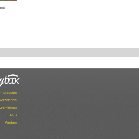
grund…
ti…
Impressum
dverzeichnis
zerklärung
AGB
Werben