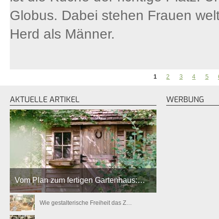
Globus. Dabei stehen Frauen welt
Herd als Männer.
1
2
3
4
5
SEITEN
AKTUELLE ARTIKEL
WERBUNG
Vom Plan zum fertigen Gartenhaus:…
Wie gestalterische Freiheit das Z…