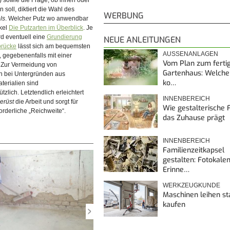
sowie die Frage, ob innen oder
 soll, diktiert die Wahl des
WERBUNG
ls
. Welcher Putz wo anwendbar
ikel
Die Putzarten im Überblick
. Je
rd eventuell eine
Grundierung
NEUE ANLEITUNGEN
brücke
lässt sich am bequemsten
AUSSENANLAGEN
, gegebenenfalls mit einer
Vom Plan zum ferti
. Zur Vermeidung von
Gartenhaus: Welche
n bei Untergründen aus
ko…
ituationen bietet sich vor dem
terialien sind
 der Wandflächen an, zumindest
tzlich. Letztendlich erleichtert
INNENBEREICH
erüst
die Arbeit und sorgt für
Wie gestalterische F
orderliche „Reichweite“.
das Zuhause prägt
INNENBEREICH
Familienzeitkapsel
gestalten: Fotokalen
Erinne…
WERKZEUGKUNDE
Maschinen leihen st
kaufen