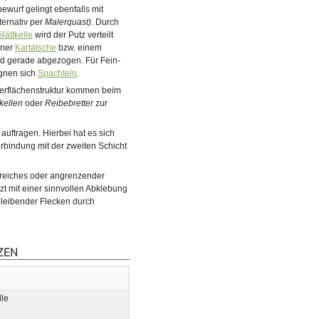
bewurf gelingt ebenfalls mit
ternativ per
Malerquast).
Durch
Glättkelle
wird der Putz verteilt
iner
Kartätsche
bzw. einem
d gerade abgezogen. Für Fein-
gnen sich
Spachteln
.
zum Auftragen stellt die Glättkelle
© diybook | Das finale Glätten des Putzauftrags erfolgt mit
erflächenstruktur kommen beim
dazu vorgesehen, den Putzauftrag
Richtscheit oder Kartätsche. So lassen sich die Oberfläch
tkellen
oder
Reibebretter
zur
zügig auf breiter…
uftragen. Hierbei hat es sich
erbindung mit der zweiten Schicht
ereiches oder angrenzender
zt mit einer sinnvollen Abklebung
bleibender Flecken durch
ZEN
lle