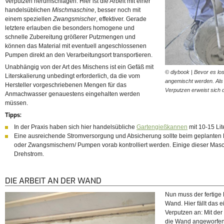
Verputzen herumschlagen. Hier ist die Arbeit mit einer
handelsüblichen
Mischmaschine
, besser noch mit
einem speziellen
Zwangsmischer
, effektiver. Gerade
letztere erlauben die besonders homogene und
schnelle Zubereitung größerer Putzmengen und
können das Material mit eventuell angeschlossenen
Pumpen direkt an den Verarbeitungsort transportieren.
Unabhängig von der Art des Mischens ist ein Gefäß mit
© diybook | Bevor es l
Literskalierung unbedingt erforderlich, da die vom
angemischt werden. Als
Hersteller vorgeschriebenen Mengen für das
Verputzen erweist sich 
Anmachwasser genauestens eingehalten werden
müssen.
Tipps:
In der Praxis haben sich hier handelsübliche
Gartengießkannen
mit 10-15 Lit
Eine ausreichende Stromversorgung und Absicherung sollte beim geplanten
oder Zwangsmischern/ Pumpen vorab kontrolliert werden. Einige dieser Mas
Drehstrom.
DIE ARBEIT AN DER WAND
Nun muss der fertige 
Wand. Hier fällt das
Verputzen an: Mit der
die Wand angeworfen 