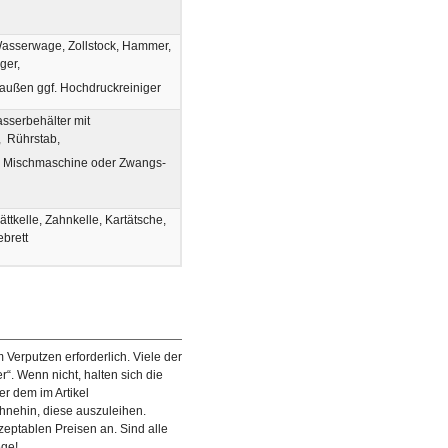
asserwage, Zollstock, Hammer,
ger,
 außen ggf. Hochdruckreiniger
sserbehälter mit
, Rührstab,
l. Mischmaschine oder Zwangs-
ättkelle, Zahnkelle, Kartätsche,
ebrett
 Verputzen erforderlich. Viele der
“. Wenn nicht, halten sich die
r dem im Artikel
hnehin, diese auszuleihen.
zeptablen Preisen an. Sind alle
ege!