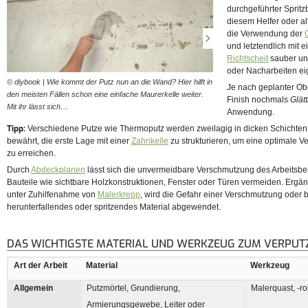
durchgeführter Spritz
diesem Helfer oder al
die Verwendung der
und letztendlich mit e
Richtscheit
sauber un
oder Nacharbeiten ei
© diybook | Wie kommt der Putz nun an die Wand? Hier hilft in
© diybook | Eine Alternative 
Je nach geplanter Ob
den meisten Fällen schon eine einfache Maurerkelle weiter.
dar. Sie ist aber vor allem 
Finish nochmals
Glät
Mit ihr lässt sich…
ordentlich an…
Anwendung.
Tipp:
Verschiedene Putze wie Thermoputz werden zweilagig in dicken Schichten a
bewährt, die erste Lage mit einer
Zahnkelle
zu strukturieren, um eine optimale V
zu erreichen.
Durch
Abdeckplanen
lässt sich die unvermeidbare Verschmutzung des Arbeitsb
Bauteile wie sichtbare Holzkonstruktionen, Fenster oder Türen vermeiden. Ergän
unter Zuhilfenahme von
Malerkrepp
, wird die Gefahr einer Verschmutzung oder 
herunterfallendes oder spritzendes Material abgewendet.
DAS WICHTIGSTE MATERIAL UND WERKZEUG ZUM VERPUT
Art der Arbeit
Material
Werkzeug
Allgemein
Putzmörtel, Grundierung,
Malerquast, -ro
Armierungsgewebe, Leiter oder