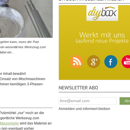
Werkt mit uns
laufend neue Projekte
osgehen kann, muss der Putz
 ein wesentliches Werkzeug zum
dabei ein…
er Inhalt bewährt.
 Einsatz von Mischmaschinen
chinen benötigen 3-Phasen-
NEWSLETTER ABO
E-Mail Addresse
*
Anmelden und informiert bleiben
Putzmörtel „nur“ noch an die
 eigentliche Werkzeug zum
Maurerkelle
wird das Material an
(ein eventuell vorher