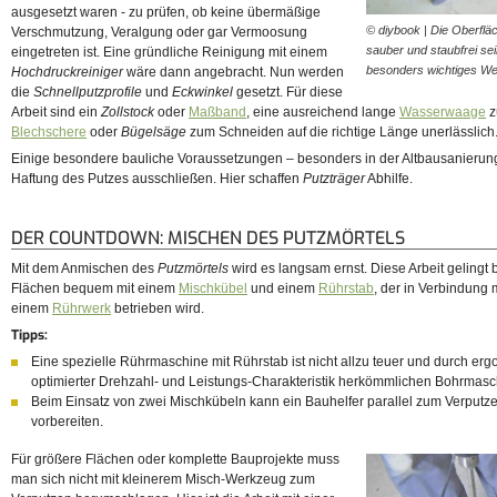
ausgesetzt waren - zu prüfen, ob keine übermäßige
© diybook | Die Oberfl
Verschmutzung, Veralgung oder gar Vermoosung
sauber und staubfrei sei
eingetreten ist. Eine gründliche Reinigung mit einem
besonders wichtiges 
Hochdruckreiniger
wäre dann angebracht. Nun werden
die
Schnellputzprofile
und
Eckwinkel
gesetzt. Für diese
Arbeit sind ein
Zollstock
oder
Maßband
, eine ausreichend lange
Wasserwaage
z
Blechschere
oder
Bügelsäge
zum Schneiden auf die richtige Länge unerlässlich
Einige besondere bauliche Voraussetzungen – besonders in der Altbausanierun
Haftung des Putzes ausschließen. Hier schaffen
Putzträger
Abhilfe.
DER COUNTDOWN: MISCHEN DES PUTZMÖRTELS
Mit dem Anmischen des
Putzmörtels
wird es langsam ernst. Diese Arbeit gelingt b
Flächen bequem mit einem
Mischkübel
und einem
Rührstab
, der in Verbindung 
einem
Rührwerk
betrieben wird.
Tipps:
Eine spezielle Rührmaschine mit Rührstab ist nicht allzu teuer und durch er
optimierter Drehzahl- und Leistungs-Charakteristik herkömmlichen Bohrmas
Beim Einsatz von zwei Mischkübeln kann ein Bauhelfer parallel zum Verputz
vorbereiten.
Für größere Flächen oder komplette Bauprojekte muss
man sich nicht mit kleinerem Misch-Werkzeug zum