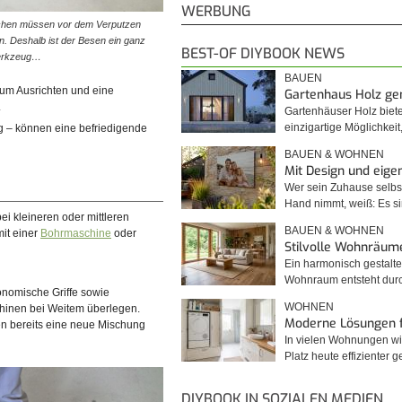
WERBUNG
ächen müssen vor dem Verputzen
© diybook | Bei Unterputz ist oftmals der Einsatz von
n. Deshalb ist der Besen ein ganz
Schnellputzprofilen gefragt. Das dazu nötige Ausmess
BEST-OF DIYBOOK NEWS
Werkzeug…
Einrichten der Wand geht…
BAUEN
um Ausrichten und eine
Gartenhaus Holz g
.
Gartenhäuser Holz biet
einzigartige Möglichkei
g – können eine befriedigende
BAUEN & WOHNEN
Mit Design und eig
Wer sein Zuhause selbst
Hand nimmt, weiß: Es 
ei kleineren oder mittleren
BAUEN & WOHNEN
mit einer
Bohrmaschine
oder
Stilvolle Wohnräum
Ein harmonisch gestalte
Wohnraum entsteht du
gonomische Griffe sowie
WOHNEN
chinen bei Weitem überlegen.
Moderne Lösungen 
en bereits eine neue Mischung
In vielen Wohnungen wi
Platz heute effizienter 
DIYBOOK IN SOZIALEN MEDIEN