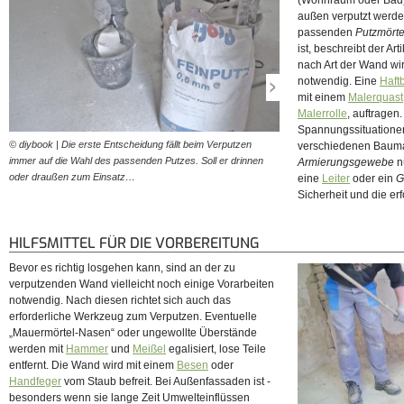
(Wohnraum oder Bad) 
außen verputzt werden
passenden
Putzmörte
ist, beschreibt der Art
nach Art der Wand wi
notwendig. Eine
Haft
mit einem
Malerquast
Malerrolle
, auftragen
Spannungssituatione
© diybook | Die erste Entscheidung fällt beim Verputzen
© diybook | In den meisten S
verschiedenen Bauma
immer auf die Wahl des passenden Putzes. Soll er drinnen
Verputzen eine Grundierung
Armierungsgewebe
nü
oder draußen zum Einsatz…
aber der Einsatz einer…
eine
Leiter
oder ein
G
Sicherheit und die erf
HILFSMITTEL FÜR DIE VORBEREITUNG
Bevor es richtig losgehen kann, sind an der zu
verputzenden Wand vielleicht noch einige Vorarbeiten
notwendig. Nach diesen richtet sich auch das
erforderliche Werkzeug zum Verputzen. Eventuelle
„Mauermörtel-Nasen“ oder ungewollte Überstände
werden mit
Hammer
und
Meißel
egalisiert, lose Teile
entfernt. Die Wand wird mit einem
Besen
oder
Handfeger
vom Staub befreit. Bei Außenfassaden ist -
besonders wenn sie lange Zeit Umwelteinflüssen