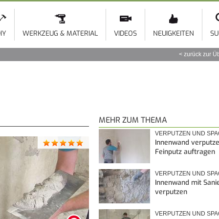
Direkt
zum
Inhalt
IY
WERKZEUG & MATERIAL
VIDEOS
NEUIGKEITEN
SU
zurück zur Ü
MEHR ZUM THEMA
VERPUTZEN UND SP
Innenwand verputze
Feinputz auftragen
VERPUTZEN UND SP
Innenwand mit Sani
verputzen
VERPUTZEN UND SP