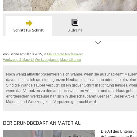
Schritt für Schritt
Bildreihe
von Benno am 30.10.2015, in
Maurerarbeiten
Maurern
Werkzeug & Material
Werkzeugkunde
Materialkunde
Noch wenig attraktiv präsentieren sich Wände, wenn sie aus „nacktem“ Maue
davon, ob es sich um einen ganzen Neubau, einen Umbau oder eine einzelne
Sind die Wände sauber verputzt, ist ein großer Schritt in Richtung fertiges, woh
wenn das Verputzen zu den anspruchsvolleren Arbeiten rund ums Haus gehört,
erforderlichen Werkzeuge hält sich in überschaubaren Grenzen. Dieser Artike
Material und Werkzeug zum Verputzen gebraucht wird.
DER GRUNDBEDARF AN MATERIAL
Die Art des Untergru