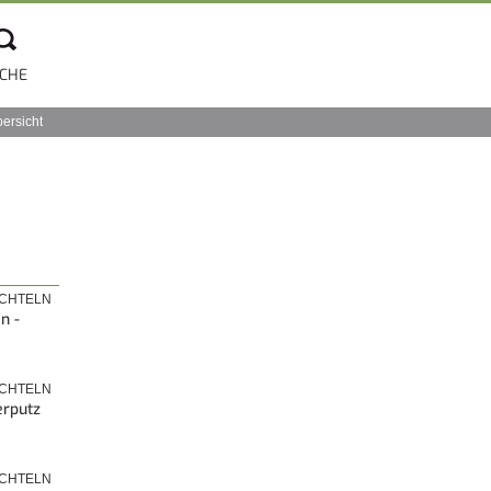
CHE
bersicht
ACHTELN
n -
ACHTELN
erputz
ACHTELN