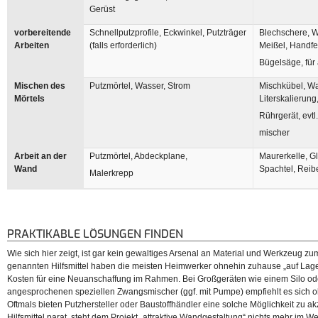
Gerüst
vorbereitende
Schnellputzprofile, Eckwinkel, Putzträger
Blechschere, W
Arbeiten
(falls erforderlich)
Meißel, Handfe
Bügelsäge, für
Mischen des
Putzmörtel, Wasser, Strom
Mischkübel, Wa
Mörtels
Literskalierung
Rührgerät, evt
mischer
Arbeit an der
Putzmörtel, Abdeckplane,
Maurerkelle, Gl
Wand
Spachtel, Reib
Malerkrepp
PRAKTIKABLE LÖSUNGEN FINDEN
Wie sich hier zeigt, ist gar kein gewaltiges Arsenal an Material und Werkzeug zum
genannten Hilfsmittel haben die meisten Heimwerker ohnehin zuhause „auf Lager
Kosten für eine Neuanschaffung im Rahmen. Bei Großgeräten wie einem Silo ode
angesprochenen speziellen Zwangsmischer (ggf. mit Pumpe) empfiehlt es sich o
Oftmals bieten Putzhersteller oder Baustoffhändler eine solche Möglichkeit zu ak
Hilfsmittel parat, steht dem Projekt „attraktive Wandgestaltung“ nichts mehr im W