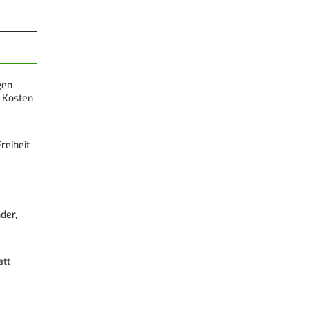
gen
 Kosten
reiheit
der,
att