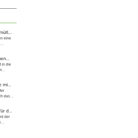
© diybook | Ebenfalls bei der Verwendung von Putzprofilen
en und
nicht fehlen darf die Blechschere. Mit ihrer Hilfe können die
Profile schnell auf…
emütl…
en eine
t,…
enen…
 in die
sin…
e mi…
ter
rch das…
für d…
rd der
ge…