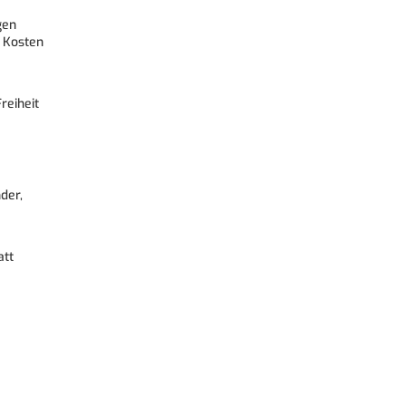
gen
 Kosten
reiheit
der,
att