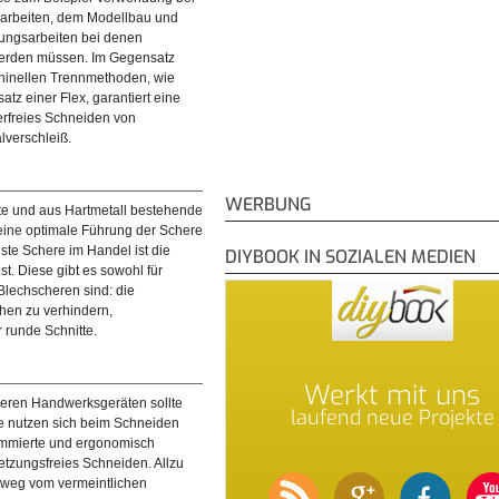
uarbeiten, dem Modellbau und
echschere. Das Schneiden fällt
ungsarbeiten bei denen
it wird zur Qual.
werden müssen. Im Gegensatz
hinellen Trennmethoden, wie
atz einer Flex, garantiert eine
erfreies Schneiden von
lverschleiß.
WERBUNG
erte und aus Hartmetall bestehende
 eine optimale Führung der Schere
ste Schere im Handel ist die
DIYBOOK IN SOZIALEN MEDIEN
t. Diese gibt es sowohl für
 Blechscheren sind: die
hen zu verhindern,
 runde Schnitte.
Werkt mit uns
nderen Handwerksgeräten sollte
laufend neue Projekte
te nutzen sich beim Schneiden
gummierte und ergonomisch
letzungsfreies Schneiden. Allzu
r weg vom vermeintlichen