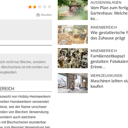
AUSSENANLAGEN
Vom Plan zum ferti
Gartenhaus: Welche
Drucken
ko…
INNENBEREICH
Wie gestalterische F
das Zuhause prägt
INNENBEREICH
Familienzeitkapsel
gestalten: Fotokalen
sich nicht nur Bleche, sondern
Erinne…
Blechschere ist mit nichten nur
kzeugkasten.
WERKZEUGKUNDE
Maschinen leihen st
kaufen
REICH
 sowohl von Hobby-Heimwerkern
onellen Handwerkern verwendet.
diese, wie der Name unschwer
heiden von Blechen Verwendung.
 sondern auch weichere
ch mit Blechscheren wunderbar
ese zum Beispiel Verwendung bei