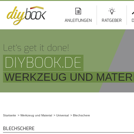
ANLEITUNGEN
RATGEBER
D
Let‘s get it done!
DIYBOOK.DE
WERKZEUG UND MATERI
Startseite
Werkzeug und Material
Universal
Blechschere
Sie sind hier
BLECHSCHERE