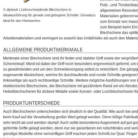
Putz-, und Trockenba
© diybook | Linksschneidende Blechschere in
© diybook | Traditionelle Bl
allgemeinen Renovier
Idealausführung für gerade und gebogene Schnitte. Geradezu
mitunter schwer und die Arbe
Materialien getrennt 
ideal für den Heimwerker.
zum Einsatz von masc
zum Beispiel beim Eins
Blechschere das splitt
Arbeitsmaterialien und verringert so sowohl das Unfallrisiko als auch den Materia
ALLGEMEINE PRODUKTMERKMALE
Merkmale einer Blechschere sind ihr fester und stabiler Griff sowie der vergröß
Scherenkopf. Meist ist dabei der Griff noch besonders ergonomisch geformt, um
zu gewährleisten und um den Schneidevorgang selbst zu erleichtern. Die gängig
sogenannte Idealschere, welche für durchlaufende und runde Schnitte geeignet is
linksseitige als auch rechtsseitige Schnitte. Weitere mögliche Ausführungen von
elektronische Blechschere, die Blechschere mit gezähntem Rand um ein Abrutsc
Hebelblechscheren für dickere Metalle sowie Kurven- oder Lochblechscheren für
PRODUKTUNTERSCHIEDE
Auch Blechscheren unterscheiden sich deutlich in der Qualität. Wie auch bei a
beim Kauf auf die Verarbeitung großer Wert gelegt werden. Denn billige Fabrika
sehr leicht ab und werden stumpf. Auch sollte besonderes Augenmerk auf gut 
geformte Griffe gelegt werden, denn nur sie garantieren ein rutschfestes und ver
günstige Modellte ohne vernünftigen Griff machen jeden Schnitt zur Qual. Finge