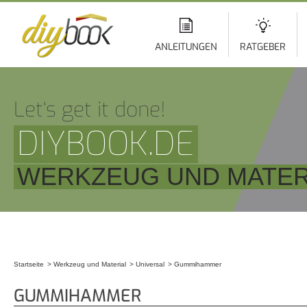
Di
z
In
ANLEITUNGEN
RATGEBER
Let‘s get it done!
DIYBOOK.DE
WERKZEUG UND MATERI
Startseite
Werkzeug und Material
Universal
Gummihammer
Sie sind hier
GUMMIHAMMER