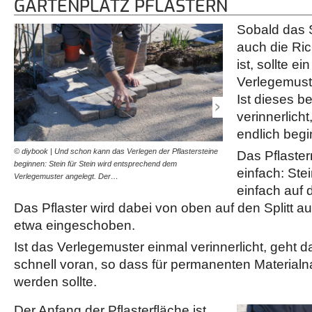
GARTENPLATZ PFLASTERN
Sobald das Sp
auch die Ric
ist, sollte ei
Verlegemust
Ist dieses b
verinnerlich
endlich beg
© diybook | Und schon kann das Verlegen der Pflastersteine
© diybook | Die Pflasterst
Das Pflaster
beginnen: Stein für Stein wird entsprechend dem
nicht auf knirsch gesetzt,
einfach: Stei
Verlegemuster angelegt. Der…
aneinander gereiht.
einfach auf d
Das Pflaster wird dabei von oben auf den Splitt au
etwa eingeschoben.
Ist das Verlegemuster einmal verinnerlicht, geht d
schnell voran, so dass für permanenten Material
werden sollte.
Der Anfang der Pflasterfläche ist