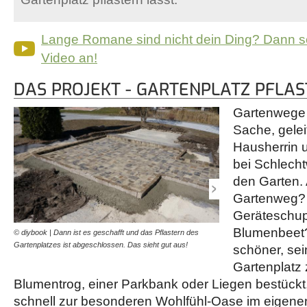
Lange Romane sind nicht dein Ding? Dann s
Video an!
DAS PROJEKT - GARTENPLATZ PFLA
Gartenwege 
Sache, gelei
Hausherrin 
bei Schlecht
den Garten. 
Gartenweg?
Geräteschu
Blumenbeet?
© diybook | Dann ist es geschafft und das Pflastern des
© diybook | Damit das Verl
Gartenplatzes ist abgeschlossen. Das sieht gut aus!
ratsam, sich das Verlege
schöner, sei
wiederkehrenden…
Gartenplatz
Blumentrog, einer Parkbank oder Liegen bestückt,
schnell zur besonderen Wohlfühl-Oase im eigene