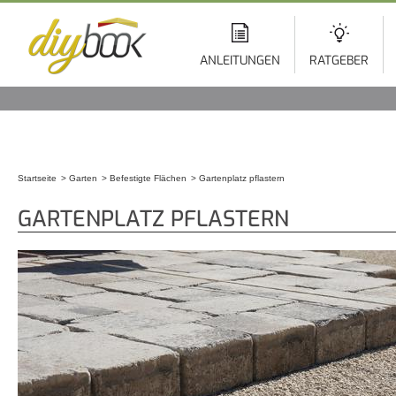
Di
z
In
ANLEITUNGEN
RATGEBER
Startseite
Garten
Befestigte Flächen
Gartenplatz pflastern
Sie sind hier
GARTENPLATZ PFLASTERN