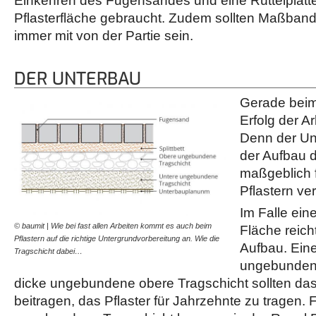
Einkehren des Fugensandes und eine Rüttelplatte
Pflasterfläche gebraucht. Zudem sollten Maßba
immer mit von der Partie sein.
DER UNTERBAU
Gerade beim 
Erfolg der A
Denn der Un
der Aufbau d
maßgeblich f
Pflastern ver
Im Falle ein
© baumit | Wie bei fast allen Arbeiten kommt es auch beim
Fläche reic
Pflastern auf die richtige Untergrundvorbereitung an. Wie die
Aufbau. Ein
Tragschicht dabei…
ungebunden
dicke ungebundene obere Tragschicht sollten das
beitragen, das Pflaster für Jahrzehnte zu tragen. 