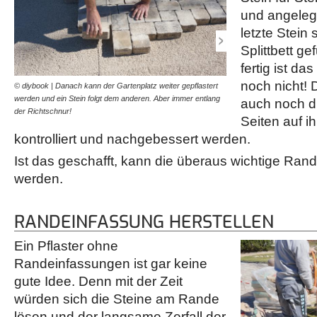
und angelegt
letzte Stein 
Splittbett ge
fertig ist d
noch nicht! 
© diybook | Danach kann der Gartenplatz weiter gepflastert
© diybook | Dann ist es ge
werden und ein Stein folgt dem anderen. Aber immer entlang
der Pflasterfläche wird ein
auch noch di
der Richtschnur!
Seiten auf ih
kontrolliert und nachgebessert werden.
Ist das geschafft, kann die überaus wichtige Rand
werden.
RANDEINFASSUNG HERSTELLEN
Ein Pflaster ohne
Randeinfassungen ist gar keine
gute Idee. Denn mit der Zeit
würden sich die Steine am Rande
lösen und der langsame Zerfall der