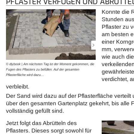
PFLASTER VERFUGEN UND ABRÜTTE
Konnte die 
Stunden aush
Pflaster zu 
am besten e
einer Korngr
mm, verwend
wie auch die
verkeilendem
© diybook | Am nächsten Tag ist der Moment gekommen, die
© diybook | Mit dem Bors
Fugen des Pflasters zu befüllen. Auf der gesamten
über das gesamte Pflaster
gewährleiste
Pflasterfläche wird dazu…
alle Fugen gut befüllt.
verdichtet, a
verbleibt.
Der Sand wird dazu auf der Pflasterfläche verteil
über den gesamten Gartenplatz gekehrt, bis alle 
vollständig gefüllt sind.
Jetzt folgt das Abrütteln des
Pflasters. Dieses sorgt sowohl für