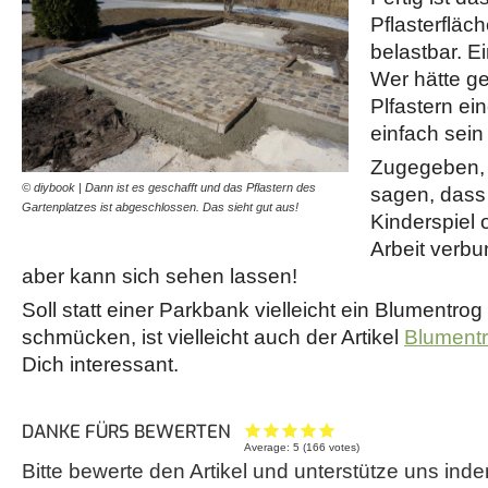
Pflasterfläch
belastbar. E
Wer hätte g
Plfastern ei
einfach sein
Zugegeben, 
© diybook | Dann ist es geschafft und das Pflastern des
sagen, dass 
Gartenplatzes ist abgeschlossen. Das sieht gut aus!
Kinderspiel o
Arbeit verb
aber kann sich sehen lassen!
Soll statt einer Parkbank vielleicht ein Blumentrog 
schmücken, ist vielleicht auch der Artikel
Blumentr
Dich interessant.
DANKE FÜRS BEWERTEN
Average:
5
(
166
votes)
Bitte bewerte den Artikel und unterstütze uns inde