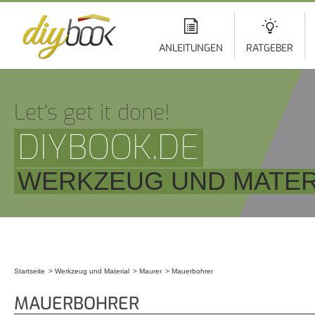
Di
z
In
ANLEITUNGEN
RATGEBER
Let‘s get it done!
DIYBOOK.DE
WERKZEUG UND MATER
Startseite
Werkzeug und Material
Maurer
Mauerbohrer
Sie sind hier
MAUERBOHRER