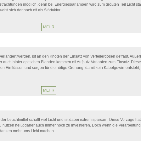
rachtungen möglich, denn bei Energiesparlampen wird zum größten Teil Licht sta
weist sich dennoch oft als Störfaktor.
MEHR
erlängert werden, ist an den Knoten der Einsatz von Verteilerdosen gefragt. Außer
auch hinter optischen Blenden kommen oft Aufputz-Varianten zum Einsatz. Diese
en Einflüssen und sorgen für die nötige Ordnung, damit kein Kabelgewirr entsteht,
MEHR
der Leuchtmittel schafft viel Licht und ist dabei extrem sparsam. Diese Vorzüge h
zu nutzen heißt daher auch immer noch zu investieren. Doch wenn die Verarbeitung
edanken mehr ums Licht machen.