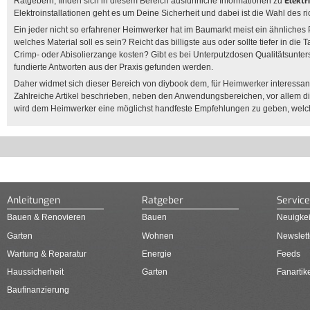
Elektr
Ratgebern, finden sich in diesem Bereich ausführliche Informationen zu
Elektroinstallationen geht es um Deine Sicherheit und dabei ist die Wahl des r
Ein jeder nicht so erfahrener Heimwerker hat im Baumarkt meist ein ähnliches
welches Material soll es sein? Reicht das billigste aus oder sollte tiefer in 
Crimp- oder Abisolierzange kosten? Gibt es bei Unterputzdosen Qualitätsunters
fundierte Antworten aus der Praxis gefunden werden.
Daher widmet sich dieser Bereich von diybook dem, für Heimwerker interessa
Zahlreiche Artikel beschrieben, neben den Anwendungsbereichen, vor allem di
wird dem Heimwerker eine möglichst handfeste Empfehlungen zu geben, wel
Anleitungen
Ratgeber
Service
Bauen & Renovieren
Bauen
Neuigkei
Garten
Wohnen
Newslett
Wartung & Reparatur
Energie
Feeds
Haussicherheit
Garten
Fanartik
Baufinanzierung