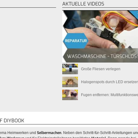
AKTUELLE VIDEOS
Große Fliesen verlegen
Halogenspots durch LED ersetze
Fugen entfernen: Multifunktions
F DIYBOOK
Selbermachen
Thema Heimwerken und
. Neben den Schritt-für-Schritt-Anleitungen un