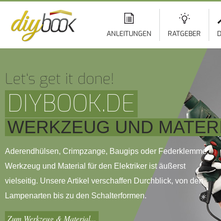
ANLEITUNGEN
RATGEBER
D
Let‘s get it done!
DIYBOOK.DE
WERKZEUG UND MATERI
Aderendhülsen, Crimpzange, Baugips oder Federklemme,
Werkzeug und Material für den Elektriker ist äußerst
vielseitig. Unsere Artikel verschaffen Durchblick, von den
Lampenarten bis zu den Schalterformen.
Zum Werkzeug & Material...