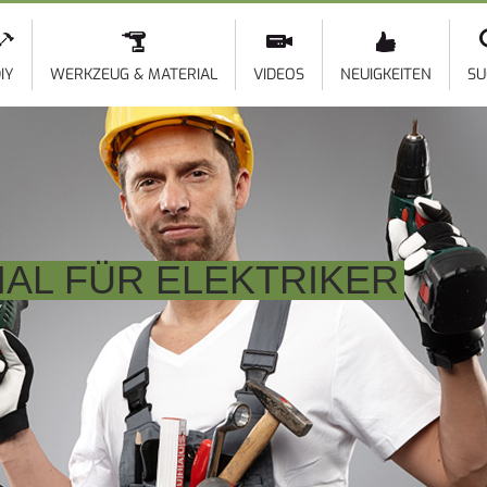
Direkt
zum
Inhalt
IY
WERKZEUG & MATERIAL
VIDEOS
NEUIGKEITEN
SU
AL FÜR ELEKTRIKER