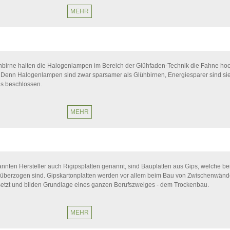
MEHR
hbirne halten die Halogenlampen im Bereich der Glühfaden-Technik die Fahne ho
n. Denn Halogenlampen sind zwar sparsamer als Glühbirnen, Energiesparer sind si
Aus beschlossen.
MEHR
nnten Hersteller auch Rigipsplatten genannt, sind Bauplatten aus Gips, welche bei
 überzogen sind. Gipskartonplatten werden vor allem beim Bau von Zwischenwän
tzt und bilden Grundlage eines ganzen Berufszweiges - dem Trockenbau.
MEHR