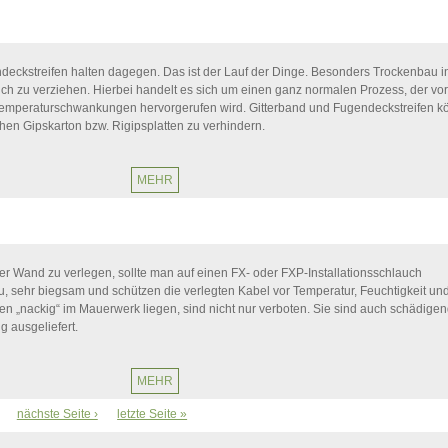
eckstreifen halten dagegen. Das ist der Lauf der Dinge. Besonders Trockenbau i
ch zu verziehen. Hierbei handelt es sich um einen ganz normalen Prozess, der vor
Temperaturschwankungen hervorgerufen wird. Gitterband und Fugendeckstreifen 
chen Gipskarton bzw. Rigipsplatten zu verhindern.
MEHR
er Wand zu verlegen, sollte man auf einen FX- oder FXP-Installationsschlauch
au, sehr biegsam und schützen die verlegten Kabel vor Temperatur, Feuchtigkeit un
n „nackig“ im Mauerwerk liegen, sind nicht nur verboten. Sie sind auch schädige
g ausgeliefert.
MEHR
nächste Seite ›
letzte Seite »