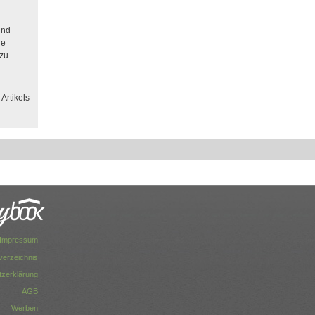
und
ne
azu
Artikels
Impressum
dverzeichnis
zerklärung
AGB
Werben