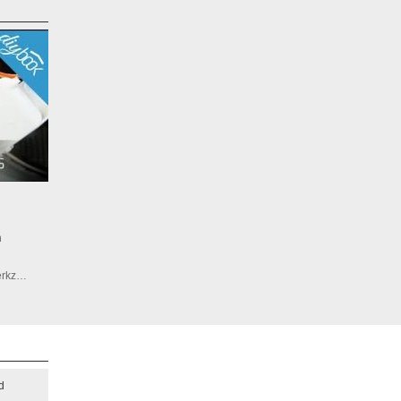
n
werkz…
d