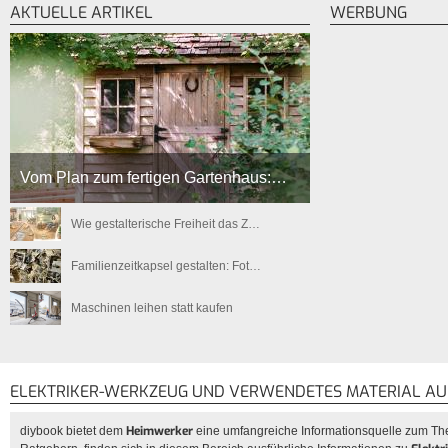
AKTUELLE ARTIKEL
WERBUNG
Vom Plan zum fertigen Gartenhaus:…
Wie gestalterische Freiheit das Z…
Familienzeitkapsel gestalten: Fot…
Maschinen leihen statt kaufen
ELEKTRIKER-WERKZEUG UND VERWENDETES MATERIAL AU
Heimwerker
diybook bietet dem
eine umfangreiche Informationsquelle zum 