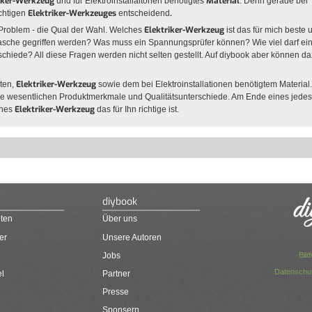
iker-Werkzeug
Material
und für Elektroinstallaitonen benötigtes
. Denn gerade bei
Elektriker-Werkzeuges
.
ichtigen
entscheidend
Elektriker-Werkzeug
 Problem - die Qual der Wahl. Welches
ist das für mich beste 
die Tasche gegriffen werden? Was muss ein Spannungsprüfer können? Wie viel darf ei
chiede? All diese Fragen werden nicht selten gestellt. Auf diybook aber können d
Elektriker-Werkzeug
nten,
sowie dem bei Elektroinstallationen benötigtem Material.
e wesentlichen Produktmerkmale und Qualitätsunterschiede. Am Ende eines jedes 
Elektriker-Werkzeug
ches
das für Ihn richtige ist.
diybook
ten
Über uns
er
Unsere Autoren
Bil
Jobs
Datenschut
el
Partner
Presse
Sponsern