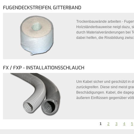
FUGENDECKSTREIFEN, GITTERBAND
Trockenbauwände arbeiten - Fugend
Holzständerbauweise neigt dazu, si
durch Materialveränderungen bei 
dabei helfen, die Rissbildung zwis
FX / FXP - INSTALLATIONSSCHLAUCH
Um Kabel sicher und geschützt in d
zurückgreifen. Diese sind meist gr
Beschädigungen. Kabel, die dagege
äußeren Einflüssen gegenüber völli
1
2
3
4
5
SEITEN