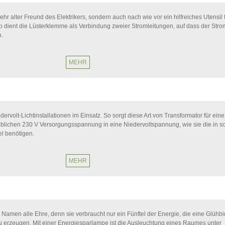
ehr alter Freund des Elektrikers, sondern auch nach wie vor ein hilfreiches Utensil 
So dient die Lüsterklemme als Verbindung zweier Stromleitungen, auf dass der Stro
n.
MEHR
dervolt-Lichtinstallationen im Einsatz. So sorgt diese Art von Transformator für eine
blichen 230 V Versorgungsspannung in eine Niedervoltspannung, wie sie die in s
el benötigen.
MEHR
amen alle Ehre, denn sie verbraucht nur ein Fünftel der Energie, die eine Glühbi
 zu erzeugen. Mit einer Energiesparlampe ist die Ausleuchtung eines Raumes unter