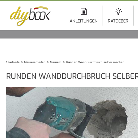
Di
z
In
ANLEITUNGEN
RATGEBER
Startseite
Maurerarbeiten
Maurern
Runden Wanddurchbruch selber machen
Sie sind hier
RUNDEN WANDDURCHBRUCH SELBE