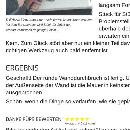
langsam For
Stück für St
© diybook | Jetzt muss nur noch ein wenig gestemmt werden.
© diybook | Geschafft! De
Problemstell
Mit dem Bohrhammer wird Stück für Stück des
Der Durchbruch ist schar
überhalb des
Wanddurchbruchs freigelegt. Selbst…
Ausbrüche wurden…
erwarten ein
Kern. Zum Glück stört aber nur ein kleiner Teil da
richtigen Werkzeug auch bald entfernt ist.
ERGEBNIS
Geschafft! Der runde Wanddurchbruch ist fertig. U
der Außenseite der Wand ist die Mauer in keinste
ausgebrochen.
Schön, wenn die Dinge so verlaufen, wie sie gepla
DANKE FÜRS BEWERTEN
Average:
4.6
(
11
votes)
Bitte bewerte den Artikel und unterstütze uns inde