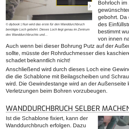
Bohrloch im
gewünschte
gebohrt. Da 
des Einfülls
© diybook | Nun wird das erste für den Wanddurchbruch
© diybook | Ist das Loch e
benötigte Loch gebohrt. Dieses Loch liegt genau im Zentrum
Gewindestange eingeführt
bestimmt wur
des Wanddurchbruchts und…
Innenseite mit Beilagsch
von innen n
Auch wenn bei dieser Bohrung Putz auf der Auß
sollte, müsste der Rohrduchmesser dies kaschiere
schadet bekanntlich nicht!
Anschließend wird durch dieses Loch eine Gewind
die die Schablone mit Beilagscheiben und Schraub
wird. Die Gewindestange wird an der Außenseite 
Verletzungen beim Bohren vorzubeugen.
WANDDURCHBRUCH SELBER MACHE
Ist die Schablone fixiert, kann der
Wanddurchbruch erfolgen. Dazu