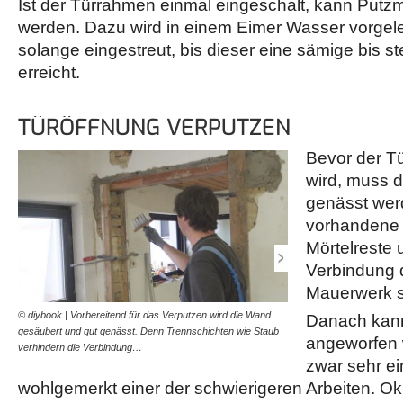
Ist der Türrahmen einmal eingeschalt, kann Putzm
werden. Dazu wird in einem Eimer Wasser vorgele
solange eingestreut, bis dieser eine sämige bis st
erreicht.
TÜRÖFFNUNG VERPUTZEN
Bevor der T
wird, muss 
genässt wer
vorhandene 
Mörtelreste u
Verbindung 
Mauerwerk s
© diybook | Vorbereitend für das Verputzen wird die Wand
© diybook | Jetzt wird ver
Danach kann
gesäubert und gut genässt. Denn Trennschichten wie Staub
Überschuss angeworfen. Z
angeworfen 
verhindern die Verbindung…
nur Schwung. Auch…
zwar sehr ei
wohlgemerkt einer der schwierigeren Arbeiten. Ok, v