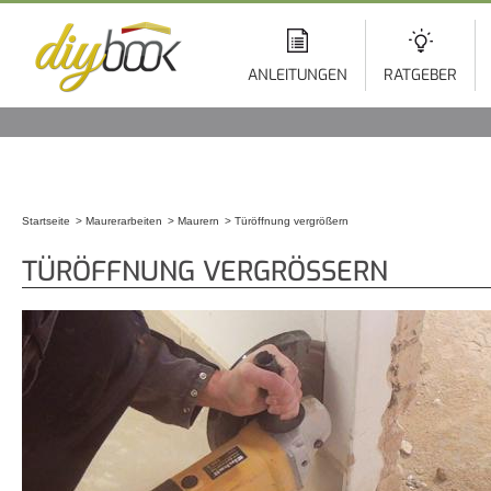
Di
z
In
ANLEITUNGEN
RATGEBER
Startseite
Maurerarbeiten
Maurern
Türöffnung vergrößern
Sie sind hier
TÜRÖFFNUNG VERGRÖSSERN