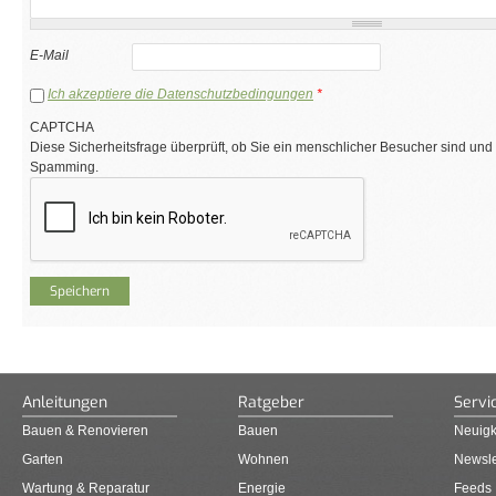
E-Mail
Ich akzeptiere die Datenschutzbedingungen
*
CAPTCHA
Diese Sicherheitsfrage überprüft, ob Sie ein menschlicher Besucher sind und
Spamming.
Anleitungen
Ratgeber
Servi
Bauen & Renovieren
Bauen
Neuigk
Garten
Wohnen
Newsle
Wartung & Reparatur
Energie
Feeds