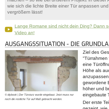
wie sich die lichte Breite einer Tür anpassen un
vergrößern lässt!
Lange Romane sind nicht dein Ding? Dann s
Video an!
AUSGANGSSITUATION - DIE GRUNDL
Ziel des Ge
"Türrahmen v
eine Türöffn
Höhe als auc
anzupassen.
gewordene B
höher und br
eingebaute 
© diybook | Der Türsturz wurde eingebaut. Jetzt muss nur
noch die restliche Tür auf Maß gebracht werden.
Der erste Te
gezeigt, wie