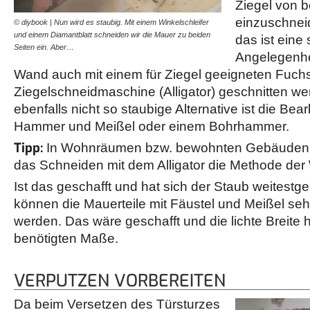
Ziegel von b
einzuschnei
© diybook | Nun wird es staubig. Mit einem Winkelschleifer
© diybook | Hat sich der S
und einem Diamantblatt schneiden wir die Mauer zu beiden
verbleibenden Mauerteile 
das ist eine
Seiten ein. Aber…
Schlag ist dabei nicht…
Angelegenhei
Wand auch mit einem für Ziegel geeigneten Fuch
Ziegelschneidmaschine (Alligator) geschnitten wer
ebenfalls nicht so staubige Alternative ist die Be
Hammer und Meißel oder einem Bohrhammer.
Tipp:
In Wohnräumen bzw. bewohnten Gebäuden 
das Schneiden mit dem Alligator die Methode der
Ist das geschafft und hat sich der Staub weitest
können die Mauerteile mit Fäustel und Meißel sehr 
werden. Das wäre geschafft und die lichte Breite h
benötigten Maße.
VERPUTZEN VORBEREITEN
Da beim Versetzen des Türsturzes