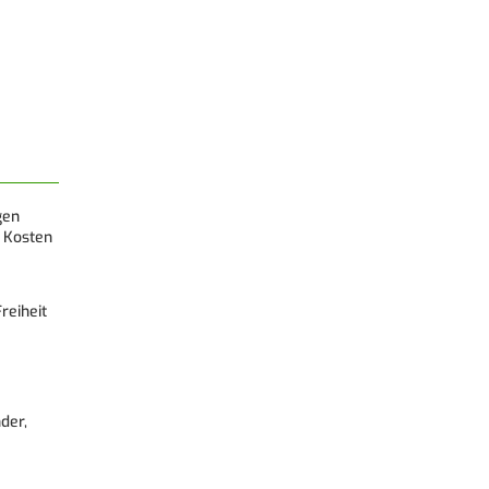
gen
 Kosten
reiheit
der,