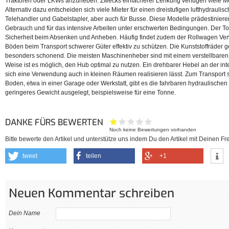
Traktoren oder LKWs anzuheben. Zwecks einfacherer Lenkung verfügen viele Mo
Alternativ dazu entscheiden sich viele Mieter für einen dreistufigen lufthydraul
Telehandler und Gabelstapler, aber auch für Busse. Diese Modelle prädestinieren
Gebrauch und für das intensive Arbeiten unter erschwerten Bedingungen. Der To
Sicherheit beim Absenken und Anheben. Häufig findet zudem der Rollwagen Ve
Böden beim Transport schwerer Güter effektiv zu schützen. Die Kunststoffräder g
besonders schonend. Die meisten Maschinenheber sind mit einem verstellbaren 
Weise ist es möglich, den Hub optimal zu nutzen. Ein drehbarer Hebel an der int
sich eine Verwendung auch in kleinen Räumen realisieren lässt. Zum Transport 
Boden, etwa in einer Garage oder Werkstatt, gibt es die fahrbaren hydraulischen K
geringeres Gewicht ausgelegt, beispielsweise für eine Tonne.
DANKE FÜRS BEWERTEN
Noch keine Bewertungen vorhanden
Bitte bewerte den Artikel und unterstütze uns indem Du den Artikel mit Deinen Fre
tweet
teilen
+1
Neuen Kommentar schreiben
Dein Name