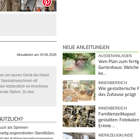
NEUE ANLEITUNGEN
Aktualisiert am 29.06.2026
AUSSENANLAGEN
Vom Plan zum ferti
Gartenhaus: Welche
ko…
n ein teures Gerät die Arbeit
nd Spezialmaschinen oft
INNENBEREICH
 die letztendlich im Anschluss
Wie gestalterische F
 erste Option. Zu den
das Zuhause prägt
INNENBEREICH
Familienzeitkapsel
NÜTZLICH?
gestalten: Fotokalen
Erinne…
uch als Spinnen-
artig angeordneten Standfüßen,
WERKZEUGKUNDE
 mit der Kabine beziehungsweise