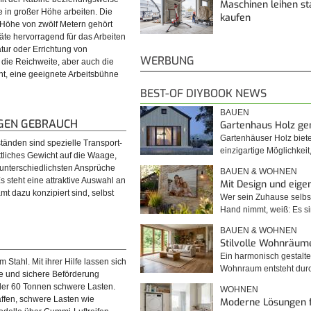
Maschinen leihen st
e in großer Höhe arbeiten. Die
kaufen
 Höhe von zwölf Metern gehört
äte hervorragend für das Arbeiten
tur oder Errichtung von
WERBUNG
die Reichweite, aber auch die
ht, eine geeignete Arbeitsbühne
BEST-OF DIYBOOK NEWS
BAUEN
IGEN GEBRAUCH
Gartenhaus Holz g
Gartenhäuser Holz biet
änden sind spezielle Transport-
einzigartige Möglichkei
ttliches Gewicht auf die Waage,
 unterschiedlichsten Ansprüche
BAUEN & WOHNEN
s steht eine attraktive Auswahl an
Mit Design und eig
t dazu konzipiert sind, selbst
Wer sein Zuhause selbst
Hand nimmt, weiß: Es 
BAUEN & WOHNEN
Stilvolle Wohnräum
Ein harmonisch gestalte
tahl. Mit ihrer Hilfe lassen sich
Wohnraum entsteht du
he und sichere Beförderung
 oder 60 Tonnen schwere Lasten.
WOHNEN
affen, schwere Lasten wie
Moderne Lösungen 