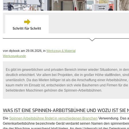
Schritt für Schritt
von diybook am 29.06.2026, in
Werkzeug & Material
Werkzeugkunde
Es gibt im gewerblichen und privaten Bereich immer wieder Situationen, in dene
deutlich erleichtert. Vor allem bei Projekten, die in großer Höhe stattfinden, si
unerlässlich. Da das Mieten billiger ist als die Anschaffung einer Arbeitsbühne,
kaum mehr im Einsatz ist, entscheiden sich viele Bauherren und Firmen für die
beliebtesten Maschinen gehören die Spinnen-Arbeitsbühnen.
WAS IST EINE SPINNEN-ARBEITSBÜHNE UND WOZU IST SIE 
Die
Spinnen Arbeitsbühne findet in verschiedenen Branchen
Verwendung. Das a
Gelenkarbeitsbühne bezeichnete Gerät verdankt seinen Namen den spinnenbein
die der Maschine ausreichend Halt bieten. An dem Untersatz ist der Gelenkarm