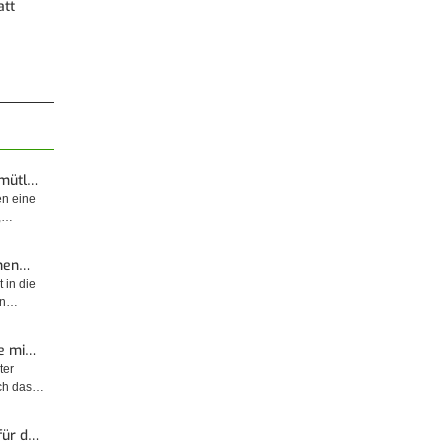
att
emütl…
en eine
t,…
enen…
 in die
sin…
e mi…
ter
rch das…
für d…