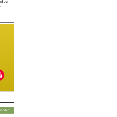
rd der
ge…