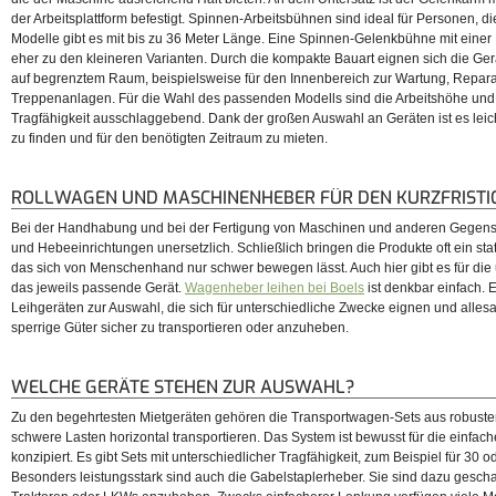
der Arbeitsplattform befestigt. Spinnen-Arbeitsbühnen sind ideal für Personen, di
Modelle gibt es mit bis zu 36 Meter Länge. Eine Spinnen-Gelenkbühne mit einer
eher zu den kleineren Varianten. Durch die kompakte Bauart eignen sich die Ger
auf begrenztem Raum, beispielsweise für den Innenbereich zur Wartung, Repara
Treppenanlagen. Für die Wahl des passenden Modells sind die Arbeitshöhe und 
Tragfähigkeit ausschlaggebend. Dank der großen Auswahl an Geräten ist es leic
zu finden und für den benötigten Zeitraum zu mieten.
ROLLWAGEN UND MASCHINENHEBER FÜR DEN KURZFRIST
Bei der Handhabung und bei der Fertigung von Maschinen und anderen Gegenst
und Hebeeinrichtungen unersetzlich. Schließlich bringen die Produkte oft ein sta
das sich von Menschenhand nur schwer bewegen lässt. Auch hier gibt es für die
das jeweils passende Gerät.
Wagenheber leihen bei Boels
ist denkbar einfach. E
Leihgeräten zur Auswahl, die sich für unterschiedliche Zwecke eignen und allesam
sperrige Güter sicher zu transportieren oder anzuheben.
WELCHE GERÄTE STEHEN ZUR AUSWAHL?
Zu den begehrtesten Mietgeräten gehören die Transportwagen-Sets aus robustem S
schwere Lasten horizontal transportieren. Das System ist bewusst für die einfac
konzipiert. Es gibt Sets mit unterschiedlicher Tragfähigkeit, zum Beispiel für 30
Besonders leistungsstark sind auch die Gabelstaplerheber. Sie sind dazu gesch