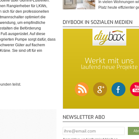
delle über Gummi-Luftreifen.
In vielen Wohnungen wi
ischen Rangierheber für LKWs,
Platz heute effizienter 
 sich für den professionellen
tmannschalter optimiert die
DIYBOOK IN SOZIALEN MEDIEN
rwendung, um empfindliche
estalten die Beförderung
Fuß ausgerüstet. Auf diese
egrierten Pumpe sorgt dafür, dass
schwerer Güter auf flachem
räne. Sie sind oft für ein
Werkt mit uns
laufend neue Projekte
unden teilst.
NEWSLETTER ABO
E-Mail Addresse
*