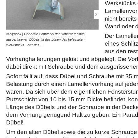
Werkstücks - 
Lamellenvorh
nicht bereit
Wand oder de
© diybook | Der erste Schritt bei der Reparatur eines
© diybook | Oh weh, auch 
Der Lamellen
ausgerissenen Dübels ist das Lösen des befestigten
Bohrung im Mauerwerk sieh
eines Schli
Werkstücks - hier des…
Sie ist nicht zu…
aus den rest
Vorhanghalterungen gelöst und abgelegt. Die Vorh
dabei direkt mit Schraube und dem ausgerissen
Sofort fällt auf, dass Dübel und Schraube mit 35 
Belastung durch einen Lamellenvorhang auf jeden
waren. Da sich über dem eigentlichen Fensterstu
Putzschicht von 10 bis 15 mm Dicke befindet, kon
Länge des Dübels und der Schraube in der Decke
dem Vorhang genügend Halt zu geben. Ein Parade
Dübel!
Um den alten Dübel sowie die zu kurze Schraube