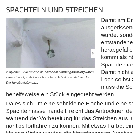
SPACHTELN UND STREICHEN
Damit am En
ausgerissen
wurde, sond
entstandene
herabgefalle
kommt als n
Spachtelmas
Damit nicht
© diybook | Auch wenn es hinter der Vorhanghalterung kaum
© diybook | Mit ein wenig
jemand sieht, soll dennoch saubere Arbeit geleistet werden.
wieder aus wie neu. Zu gut
Loch selbst 
Der herabgefallenen…
Vorhanghalterung mit ein
muss die S
behelfsweise ein Stück eingedreht werden.
Da es sich um eine sehr kleine Fläche und eine s
Spachtelmasse handelt, reicht das Antrocknen d
während der Vorbereitung für das Streichen aus, 
nahtlos fortfahren zu können. Mit etwas Farbe, ei