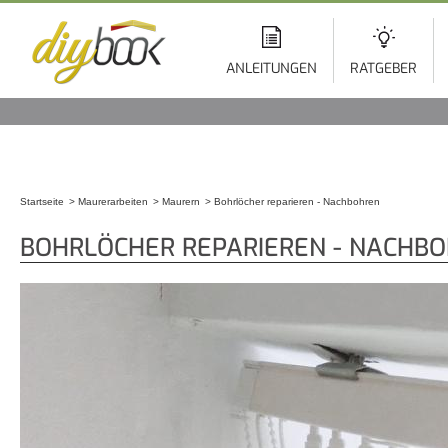
Di
z
In
ANLEITUNGEN
RATGEBER
Startseite
Maurerarbeiten
Maurern
Bohrlöcher reparieren - Nachbohren
Sie sind hier
BOHRLÖCHER REPARIEREN - NACHB