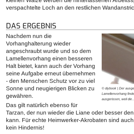
kleinen Walze werden die hinterlassenen Arbeits
verspachtelte Loch an den restlichen Wandanstri
DAS ERGEBNIS
Nachdem nun die
Vorhanghalterung wieder
angeschraubt wurde und so dem
Lamellenvorhang einen besseren
Halt bietet, kann auch der Vorhang
seine Aufgabe erneut übernehmen
- den Menschen Schutz vor zu viel
Sonne und neugierigen Blicken zu
© diybook | Der ausger
Lamellenvorhang findet
gewähren.
ausgerissen, weil die
Das gilt natürlich ebenso für
Tarzan, der nun wieder die Liane oder besser de
kann. Für echte Heimwerker-Akrobaten sind auc
kein Hindernis!