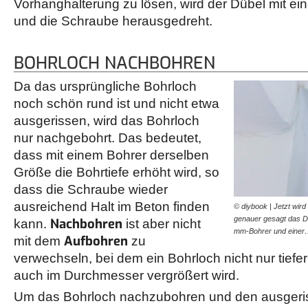
Vorhanghalterung zu lösen, wird der Dübel mit ei
und die Schraube herausgedreht.
BOHRLOCH NACHBOHREN
Da das ursprüngliche Bohrloch
noch schön rund ist und nicht etwa
ausgerissen, wird das Bohrloch
nur nachgebohrt. Das bedeutet,
dass mit einem Bohrer derselben
Größe die Bohrtiefe erhöht wird, so
dass die Schraube wieder
ausreichend Halt im Beton finden
© diybook | Jetzt wird
genauer gesagt das Dü
Nachbohren
kann.
ist aber nicht
mm-Bohrer und eine
Aufbohren
mit dem
zu
verwechseln, bei dem ein Bohrloch nicht nur tiefe
auch im Durchmesser vergrößert wird.
Um das Bohrloch nachzubohren und den ausgeri