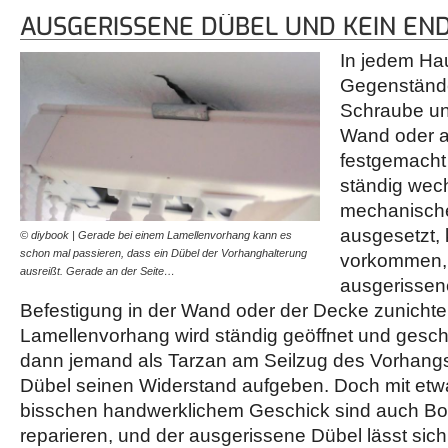
AUSGERISSENE DÜBEL UND KEIN EN
In jedem Hau
Gegenstände,
Schraube un
Wand oder a
festgemacht 
ständig wec
mechanische
ausgesetzt,
© diybook | Gerade bei einem Lamellenvorhang kann es
schon mal passieren, dass ein Dübel der Vorhanghalterung
vorkommen, 
ausreißt. Gerade an der Seite…
ausgerissen
Befestigung in der Wand oder der Decke zunichte
Lamellenvorhang wird ständig geöffnet und gesc
dann jemand als Tarzan am Seilzug des Vorhangs
Dübel seinen Widerstand aufgeben. Doch mit et
bisschen handwerklichem Geschick sind auch Bo
reparieren, und der ausgerissene Dübel lässt sic