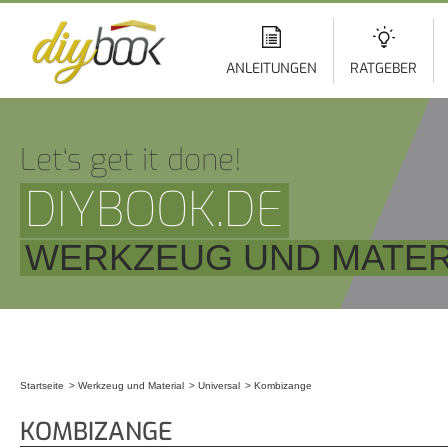
Di
z
In
ANLEITUNGEN
RATGEBER
Let‘s get it done!
DIYBOOK.DE
WERKZEUG UND MATERI
Startseite
Werkzeug und Material
Universal
Kombizange
Sie sind hier
KOMBIZANGE