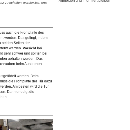
Anmelden und informiert bleiben
tz zu schaffen, werden jetzt erst
Schließmechanismus für die Tür. Deutlich erkennbar is
Feder. Es folgt der…
uss auch die Frontplatte des
rnt werden. Das gelingt, indem
n beiden Seiten der
Vorsicht bei
tfernt werden.
nd sehr schwer und sollten bei
nten gehalten werden. Das
 Schrauben beim Ausdrehen
ausgefädelt werden. Beim
uss die Frontplatte der Tür dazu
uben fehlen, wird die Frontplatte
erden. Am besten wird die Tür
odell muss sie dazu nach unten
sen. Dann erledigt die
ehen.