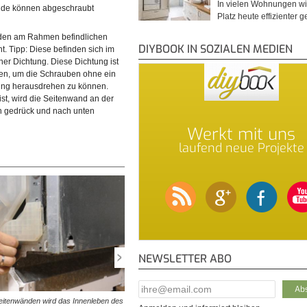
In vielen Wohnungen wi
nde können abgeschraubt
Platz heute effizienter 
iden am Rahmen befindlichen
DIYBOOK IN SOZIALEN MEDIEN
. Tipp: Diese befinden sich im
ner Dichtung. Diese Dichtung ist
uben entfernt sind, lässt sich die
en, um die Schrauben ohne ein
wird sie an der oberen Kante
ng herausdrehen zu können.
ist, wird die Seitenwand an der
n gedrück und nach unten
Werkt mit uns
laufend neue Projekte
NEWSLETTER ABO
E-Mail Addresse
*
Seitenwänden wird das Innenleben des
© diybook | Am unteren Rand der Öffnung zeigt sich d