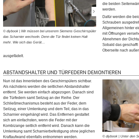
die beiden Seitenwä
werden.
Dafür werden die be
Schrauben ausgedreht
Allgemeinen hinter ei
© diybook | Wir müssen bei unserem Siemens Geschirrspüler
© diybook | Sobald die Schra
mit Öffnungen verseh
das Scharnier wechseln. Denn die Tür findet keinen Halt
Seitenwand abnehmen. Dazu 
Abnehmen der Dichtu
mehr. Wie sich das Gerät…
zunächst in Richtung…
Sobald das geschafft 
Oberseite nach auße
ausgefädelt.
ABSTANDSHALTER UND TÜRFEDERN DEMONTIEREN
Nun ist das Innenleben des Geschirrspülers sichtbar.
Als nächstens werden die seitlichen Abstandshalter
entfernt. Sie werden einfach abgezogen. Danach sind
die Türfedern samt Seilzug an der Reihe. Der
Schließmechanismus besteht aus der Feder, dem
Seilzug, einer Umlenkung und dem Teil, das in das
Scharnier eingehängt wird. Das Entfernen gestaltet
sich am einfachsten, wenn die Feder mit der
Kombizange seitlich entfernt wird. Danach kann die
Umlenkung samt Scharnierbefestigung ohne jeglichen
© diybook | Unter den 
Kraftaufwand ebenfalls entnommen werden.