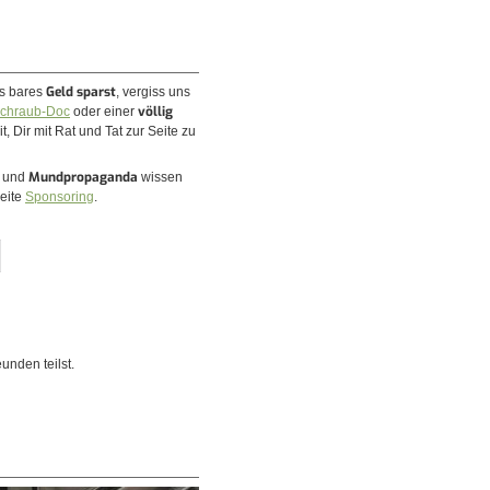
Geld sparst
es bares
, vergiss uns
völlig
chraub-Doc
oder einer
, Dir mit Rat und Tat zur Seite zu
Mundpropaganda
n und
wissen
Seite
Sponsoring
.
unden teilst.