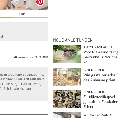
Zeit:
al
NEUE ANLEITUNGEN
AUSSENANLAGEN
Vom Plan zum ferti
Gartenhaus: Welche
Aktualisiert am 09.03.2018
ko…
INNENBEREICH
Wie gestalterische F
gs in die offene Spülmaschine.
aschinentür äußerst seltsam in
das Zuhause prägt
 keine Sorge! Das ist etwas,
ür Schritt, wie sich am
INNENBEREICH
Familienzeitkapsel
gestalten: Fotokalen
Erinne…
WERKZEUGKUNDE