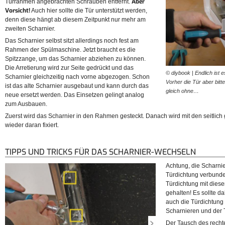
Aber
Türrahmen angebrachten Schrauben entfernt.
Vorsicht!
Auch hier sollte die Tür unterstützt werden,
denn diese hängt ab diesem Zeitpunkt nur mehr am
zweiten Scharnier.
Das Scharnier selbst sitzt allerdings noch fest am
Rahmen der Spülmaschine. Jetzt braucht es die
Spitzzange, um das Scharnier abziehen zu können.
Die Arretierung wird zur Seite gedrückt und das
© diybook | Endlich ist 
Scharnier gleichzeitig nach vorne abgezogen. Schon
Vorher die Tür aber bitt
ist das alte Scharnier ausgebaut und kann durch das
gleich ohne…
neue ersetzt werden. Das Einsetzen gelingt analog
zum Ausbauen.
Zuerst wird das Scharnier in den Rahmen gesteckt. Danach wird mit den seitlic
wieder daran fixiert.
TIPPS UND TRICKS FÜR DAS SCHARNIER-WECHSELN
Achtung, die Scharnie
Türdichtung verbunden
Türdichtung mit diese
gehalten! Es sollte d
auch die Türdichtung 
Scharnieren und der T
Der Tausch des rechte