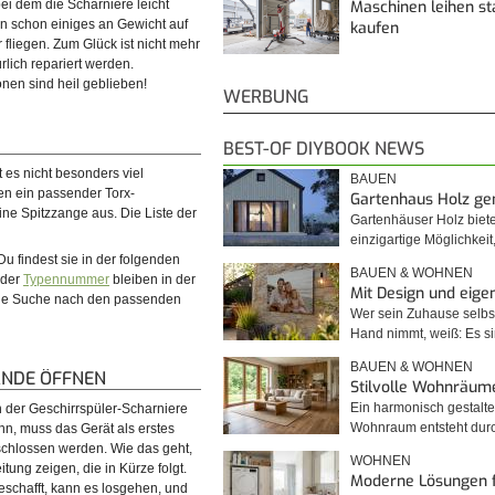
Maschinen leihen st
ei dem die Scharniere leicht
n schon einiges an Gewicht auf
kaufen
fliegen. Zum Glück ist nicht mehr
lich repariert werden.
nen sind heil geblieben!
WERBUNG
BEST-OF DIYBOOK NEWS
es nicht besonders viel
BAUEN
n ein passender Torx-
Gartenhaus Holz g
e Spitzzange aus. Die Liste der
Gartenhäuser Holz biet
einzigartige Möglichkei
u findest sie in der folgenden
BAUEN & WOHNEN
 der
Typennummer
bleiben in der
Mit Design und eig
 Die Suche nach den passenden
Wer sein Zuhause selbst
Hand nimmt, weiß: Es 
BAUEN & WOHNEN
NDE ÖFFNEN
Stilvolle Wohnräum
Ein harmonisch gestalte
 der Geschirrspüler-Scharniere
Wohnraum entsteht du
, muss das Gerät als erstes
chlossen werden. Wie das geht,
WOHNEN
itung zeigen, die in Kürze folgt.
Moderne Lösungen 
eschafft, kann es losgehen, und