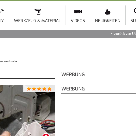
Direkt
zum
Inhalt
IY
WERKZEUG & MATERIAL
VIDEOS
NEUIGKEITEN
SU
zurück zur Ü
ier wechseln
WERBUNG
WERBUNG