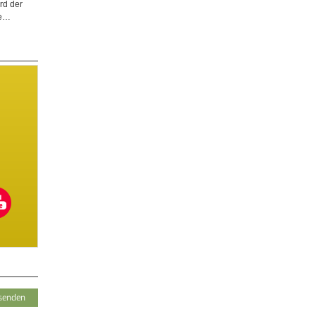
rd der
ge…
er
© diybook | Um den Schließmechanismus zu demontieren,
© diybook | Nachdem di