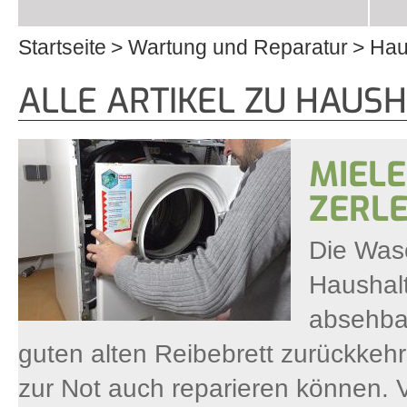
Startseite
Wartung und Reparatur
Hau
Sie sind hier
ALLE ARTIKEL ZU HAUS
MIEL
ZERL
Die Wasc
Haushalt
absehbar
guten alten Reibebrett zurückkehre
zur Not auch reparieren können. V