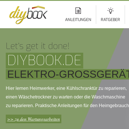
Di
z
In
ANLEITUNGEN
RATGEBER
Let‘s get it done!
DIYBOOK.DE
ELEKTRO-GROSSGERÄT
Hier lernen Heimwerker, eine Kühlschranktür zu reparieren,
einen Wäschetrockner zu warten oder die Waschmaschine
zu reparieren. Praktische Anleitungen für den Heimgebrauch
>> zu den Wartungsarbeiten