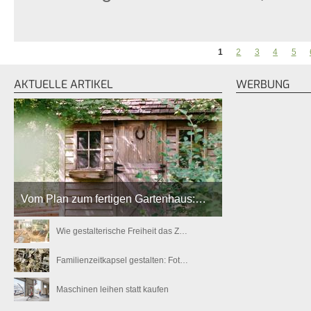
1
2
3
4
5
SEITEN
AKTUELLE ARTIKEL
WERBUNG
Vom Plan zum fertigen Gartenhaus:…
Wie gestalterische Freiheit das Z…
Familienzeitkapsel gestalten: Fot…
Maschinen leihen statt kaufen