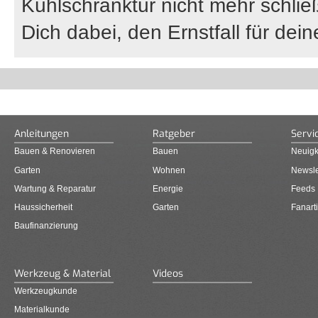
Kühlschranktür nicht mehr schlie
Dich dabei, den Ernstfall für dei
Anleitungen
Ratgeber
Servi
Bauen & Renovieren
Bauen
Neuigk
Garten
Wohnen
Newsle
Wartung & Reparatur
Energie
Feeds
Haussicherheit
Garten
Fanarti
Baufinanzierung
Werkzeug & Material
Videos
Werkzeugkunde
Materialkunde