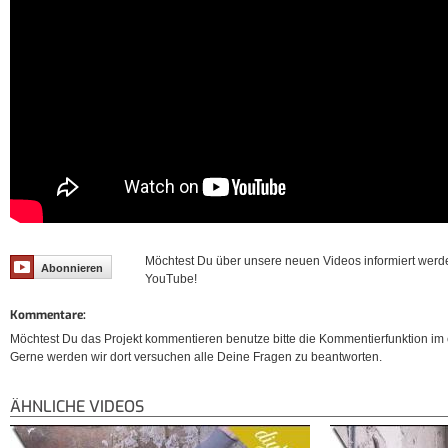
Möchtest Du über unsere neuen Videos informiert werd
Abonnieren
YouTube!
Kommentare:
Möchtest Du das Projekt kommentieren benutze bitte die Kommentierfunktion im e
Gerne werden wir dort versuchen alle Deine Fragen zu beantworten.
ÄHNLICHE VIDEOS