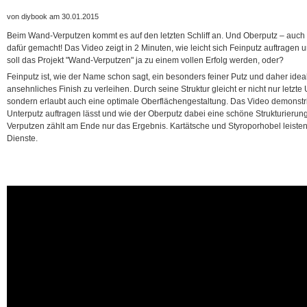
von diybook am 30.01.2015
Beim Wand-Verputzen kommt es auf den letzten Schliff an. Und Oberputz – auch 
dafür gemacht! Das Video zeigt in 2 Minuten, wie leicht sich Feinputz auftragen un
soll das Projekt "Wand-Verputzen" ja zu einem vollen Erfolg werden, oder?
Feinputz ist, wie der Name schon sagt, ein besonders feiner Putz und daher idea
ansehnliches Finish zu verleihen. Durch seine Struktur gleicht er nicht nur letzt
sondern erlaubt auch eine optimale Oberflächengestaltung. Das Video demonstrie
Unterputz auftragen lässt und wie der Oberputz dabei eine schöne Strukturierun
Verputzen zählt am Ende nur das Ergebnis. Kartätsche und Styroporhobel leisten
Dienste.