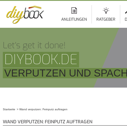
ANLEITUNGEN
RATGEBER
D
Let‘s get it done!
DIYBOOK.DE
VERPUTZEN UND SPAC
Startseite
Wand verputzen: Feinputz auftragen
Sie sind hier
WAND VERPUTZEN: FEINPUTZ AUFTRAGEN