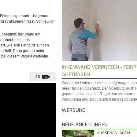
Feinputz genannt – ist genau
d strukturieren lässt. Schließlich
l geeignet, der Wand ein
e Unebenheiten aus,
rt, wie sich Feinputz auf den
g erhält. Denn gerade beim
 bei diesem Projekt wertvolle
INNENWAND VERPUTZEN - FEINP
AUFTRAGEN
2D
Wurde der Unterputz einmal aufgetragen, ist
bereit für den Oberputz. Der Oberputz, auch 
genannt, bildet in aller Regel den sichtbaren
Wandbelag und sorgt letztlich für das optische
WERBUNG
NEUE ANLEITUNGEN
AUSSENANLAGEN