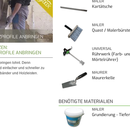
MALER
Kartätsche
MALER
Quast / Malerbürst
EN:
UNIVERSAL
ROFILE ANBRINGEN
Rührwerk (Farb- un
Mörtelrührer)
bringen lohnt. Denn
nd einfacher und schneller zu
MAURER
lbänder und Holzleisten.
Maurerkelle
BENÖTIGTE MATERIALIEN
MALER
Grundierung - Tiefe