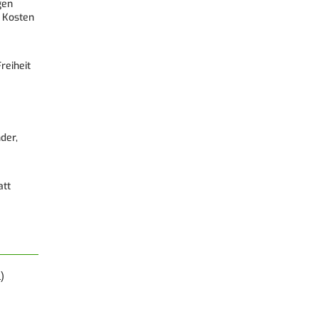
gen
 Kosten
reiheit
der,
att
)