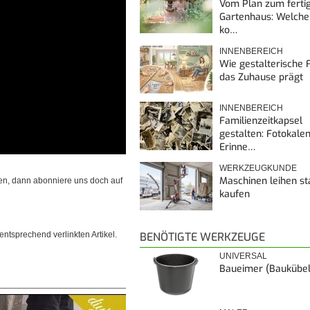
Vom Plan zum ferti
Gartenhaus: Welche
ko…
INNENBEREICH
Wie gestalterische F
das Zuhause prägt
INNENBEREICH
Familienzeitkapsel
gestalten: Fotokalen
Erinne…
WERKZEUGKUNDE
Maschinen leihen st
en, dann abonniere uns doch auf
kaufen
BENÖTIGTE WERKZEUGE
ntsprechend verlinkten Artikel.
UNIVERSAL
Baueimer (Baukübel