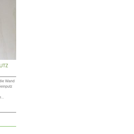
UTZ
 die Wand
Feinputz
...