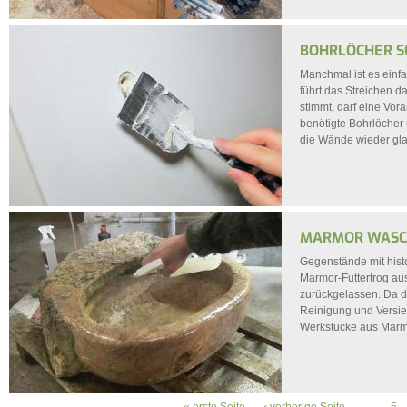
BOHRLÖCHER SC
Manchmal ist es einf
führt das Streichen 
stimmt, darf eine Vora
benötigte Bohrlöcher
die Wände wieder gla
MARMOR WASCH
Gegenstände mit histo
Marmor-Futtertrog aus
zurückgelassen. Da d
Reinigung und Versieg
Werkstücke aus Marmo