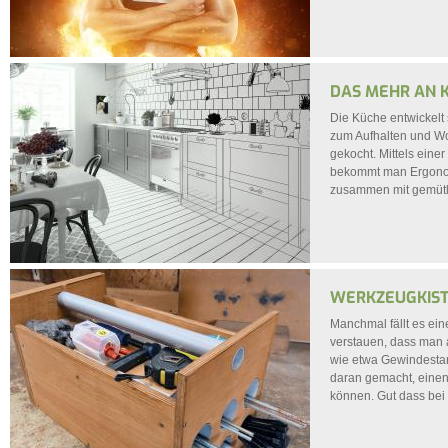
DAS MEHR AN 
Die Küche entwickelt
zum Aufhalten und Woh
gekocht. Mittels eine
bekommt man Ergonomi
zusammen mit gemütl
WERKZEUGKIST
Manchmal fällt es ein
verstauen, dass man 
wie etwa Gewindestang
daran gemacht, einen
können. Gut dass bei d