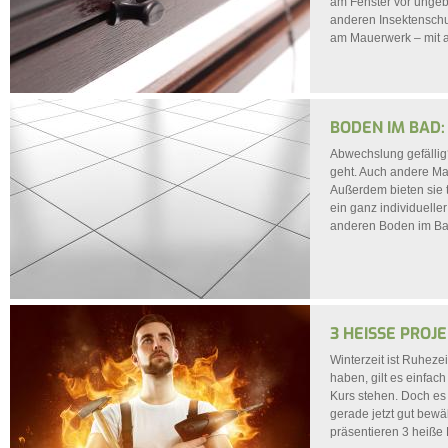
am Fenster vor ungebe
anderen Insektenschut
am Mauerwerk – mit a
BODEN IM BAD:
Abwechslung gefälli
geht. Auch andere Ma
Außerdem bieten sie t
ein ganz individueller
anderen Boden im Ba
3 HEISSE PROJ
Winterzeit ist Ruheze
haben, gilt es einfac
Kurs stehen. Doch es
gerade jetzt gut bewä
präsentieren 3 heiße P