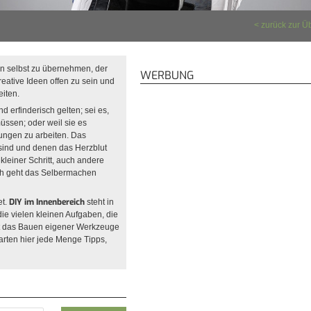
zurück zur Ü
en selbst zu übernehmen, der
WERBUNG
reative Ideen offen zu sein und
iten.
 erfinderisch gelten; sei es,
müssen; oder weil sie es
ungen zu arbeiten. Das
 sind und denen das Herzblut
 kleiner Schritt, auch andere
ich geht das Selbermachen
DIY im Innenbereich
et.
steht in
ie vielen kleinen Aufgaben, die
lt das Bauen eigener Werkzeuge
arten hier jede Menge Tipps,