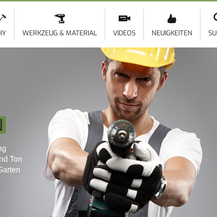
Direkt
zum
Inhalt
IY
WERKZEUG & MATERIAL
VIDEOS
NEUIGKEITEN
SU
N
ng
und Ton
Garten