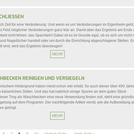
HLIESSEN
ach Zeit für eine Veränderung. Und wenn es um Veränderungen im Eigenheim geht
das Feld möglicher Veränderungen ganz klar an. Damit aber das Ergebnis am Ende
rbeit nicht fehlen: das Spachteln! Dabei ist es im Grunde egal, ob es sich um nicht
 und Nagellöcher handelt oder um durch die Einrichtung abgeschlagene Stellen. E
tt sind, wird das Ergebnis überzeugen!
MEHR
BECKEN REINIGEN UND VERSIEGELN
rischem Hintergrund haben meist schon viel erlebt. So auch dieser über 400 Jahre
 kaiserlichen Zeiten. Und das hat natürlich einige Spuren an dem guten Stück
ieser Trog als Waschbecken eine neue Verwendung finden soll, steht eine gründli
elung auf dem Programm. Der nachfolgende Artikel verrät, wie die Aufbereitung al
r gelingt.
MEHR