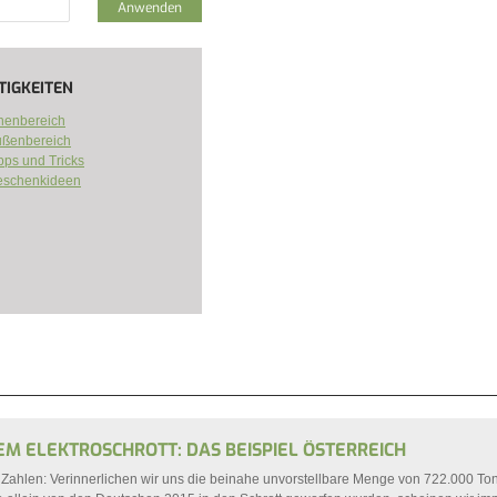
TIGKEITEN
nenbereich
ßenbereich
pps und Tricks
eschenkideen
IEREN FILTER
EM ELEKTROSCHROTT: DAS BEISPIEL ÖSTERREICH
 Zahlen: Verinnerlichen wir uns die beinahe unvorstellbare Menge von 722.000 To