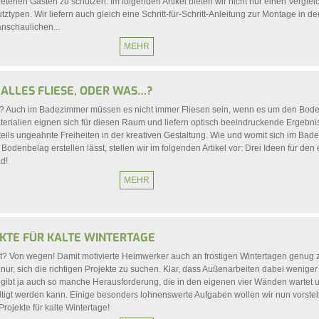
tenen Gästen zu schützen. Im folgenden Artikel bieten wir nicht nur einen Vergleic
ztypen. Wir liefern auch gleich eine Schritt-für-Schritt-Anleitung zur Montage in d
nschaulichen...
MEHR
 ALLES FLIESE, ODER WAS…?
g? Auch im Badezimmer müssen es nicht immer Fliesen sein, wenn es um den Bod
terialien eignen sich für diesen Raum und liefern optisch beeindruckende Ergebni
eils ungeahnte Freiheiten in der kreativen Gestaltung. Wie und womit sich im Ba
 Bodenbelag erstellen lässt, stellen wir im folgenden Artikel vor: Drei Ideen für den
d!
MEHR
EKTE FÜR KALTE WINTERTAGE
it? Von wegen! Damit motivierte Heimwerker auch an frostigen Wintertagen genug 
h nur, sich die richtigen Projekte zu suchen. Klar, dass Außenarbeiten dabei wenige
 gibt ja auch so manche Herausforderung, die in den eigenen vier Wänden wartet 
ltigt werden kann. Einige besonders lohnenswerte Aufgaben wollen wir nun vorstel
rojekte für kalte Wintertage!