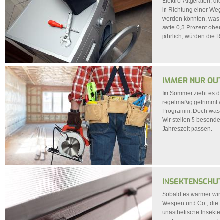
Elektro-Altgeräten, 
in Richtung einer Weg
werden könnten, was 
satte 0,3 Prozent ob
jährlich, würden die R
IMMER NUR OU
Im Sommer zieht es d
regelmäßig getrimmt 
Programm. Doch was d
Wir stellen 5 besonde
Jahreszeit passen.
INSEKTENSCHUT
Sobald es wärmer wird
Wespen und Co., die s
unästhetische Insekte