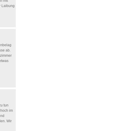
h mit
er Laibung
enbelag
sse ab.
dezimmer
 etwas
zu tun
r hoch im
und
len. Wir