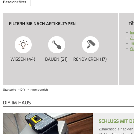
Bereichsfilter
FILTERN SIE NACH ARTIKELTYPEN
TÄ
In
Au
Ti
G
WISSEN (44)
APPLY WISSEN FILTER
BAUEN (21)
APPLY BAUEN FILTER
RENOVIEREN (17)
APPLY RENOV
Startseite
DIY
Innenbereich
Sie sind hier
DIY IM HAUS
SCHLUSS MIT D
Zunächst die nackten