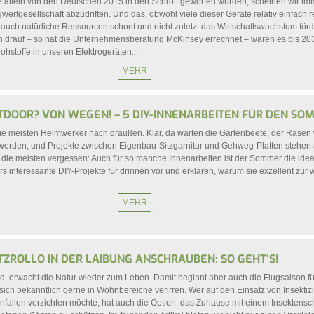
die allein von den Deutschen 2015 in den Schrott geworfen wurden, scheinen wir i
werfgesellschaft abzudriften. Und das, obwohl viele dieser Geräte relativ einfach r
auch natürliche Ressourcen schont und nicht zuletzt das Wirtschaftswachstum förd
en drauf – so hat die Unternehmensberatung McKinsey errechnet – wären es bis 20
ohstoffe in unseren Elektrogeräten...
MEHR
TDOOR? VON WEGEN! – 5 DIY-INNENARBEITEN FÜR DEN SO
ie meisten Heimwerker nach draußen. Klar, da warten die Gartenbeete, der Rasen 
werden, und Projekte zwischen Eigenbau-Sitzgarnitur und Gehweg-Platten stehen
ie meisten vergessen: Auch für so manche Innenarbeiten ist der Sommer die ideal
rs interessante DIY-Projekte für drinnen vor und erklären, warum sie exzellent zur
MEHR
ZROLLO IN DER LAIBUNG ANSCHRAUBEN: SO GEHT‘S!
, erwacht die Natur wieder zum Leben. Damit beginnt aber auch die Flugsaison fü
ich bekanntlich gerne in Wohnbereiche verirren. Wer auf den Einsatz von Insektiz
nfallen verzichten möchte, hat auch die Option, das Zuhause mit einem Insektensch