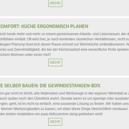
MEHR
KOMFORT: KÜCHE ERGONOMISCH PLANEN
 sich heute mehr und mehr zu einem gemeinsamen Arbeits- und Lebensraum, der d
lfühlen einlädt. Oft wird hier, je nach konkreten räumlichen Verhältnissen, nicht n
r klugen Planung lässt sich dieser Raum schnell zur Wohnküche umfunktionieren. A
e und Zweckmäßigkeit, die bei der Küchenarbeit eine wesentliche Rolle spielen
ichem Wohnen unter einen Hut?
MEHR
E SELBER BAUEN: DIE GEWINDESTANGEN-BOX
em gar nicht so leicht, alle Materialien und Werkzeuge in der eigenen Werkstatt so 
auch später noch den Überblick wahrt. Gerade wenn es um sperrige oder ausladen
en, geht, ist es nicht so einfach, eine passende Lösung zu finden. Wir haben un
 kleinen Werkzeugkasten zu bauen, um eben diese Dinge übersichtlich verstauen
er letzten Installation ein paar Abflussrohre übrig geblieben sind!
MEHR