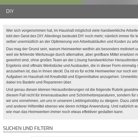
DIY
Wer sich vorgenommen hat, im Haushalt möglichst viele handwerkliche Arbeit
lebt den Geist des DIY. Allerdings bedeutet DIY noch mehr; nämlich immer für k
selber unermüdlich an der Optimierung von Arbeitsabläufen und Kosten zu arbe
Das mag der Grund sein, warum Heimwerker weithin als besonders motiviert und
weil sie fehlende Werkzeuge durch alternative, aber greifbare Mittel ersetzen 
gewohnt sind, ohne großes Team an der Lösung handwerklicher Herausforder
Ergebnis sind oftmals Werkstücke und Ausbauten, die in dieser Form einmalig
anzusehen ist, das in ihnen steckt. Da ist es für echte Heimwerker nur noch ein
Aufgaben im Haushalt mit Kreativität und Eigeninitiative anzugehen. Unmerkl
dabei ins Basteln und Reparieren über.
Und genau diesen kleinen Herausforderungen ist die folgende Rubrik gewidm
diesem Fall nicht für Innenausbauten und Schönheitsreparaturen, sondern für d
wir uns vornehmen, um uns in unserem Lieblingshobby zu steigern. Dazu zäh
und anderer Hilfsmittel ebenso wie deren richtige Anwendung. Und natürlich w
wie man das Heimwerken immer noch etwas effektiver gestalten kann.
SUCHEN UND FILTERN