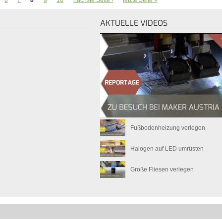
6
7
8
9
10
nächste Seite ›
letzte Seite »
AKTUELLE VIDEOS
Fußbodenheizung verlegen
Halogen auf LED umrüsten
Große Fliesen verlegen