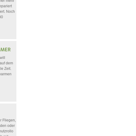
mmer mehr
epariert
ert. Noch
30
MMER
will
 auf dem
e Zeit.
 warmen
r Fliegen,
iden oder
utzrollo