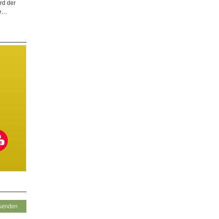
rd der
ge…