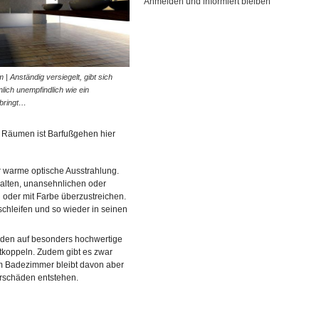
Anmelden und informiert bleiben
| Anständig versiegelt, gibt sich
lich unempfindlich wie ein
 bringt…
en Räumen ist Barfußgehen hier
hr warme optische Ausstrahlung.
i alten, unansehnlichen oder
 oder mit Farbe überzustreichen.
schleifen und so wieder in seinen
boden auf besonders hochwertige
tkoppeln. Zudem gibt es zwar
m Badezimmer bleibt davon aber
erschäden entstehen.