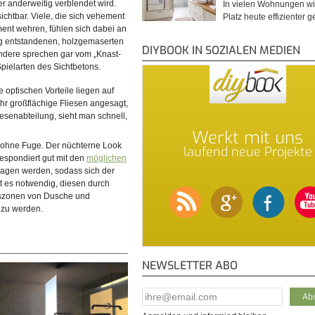
der anderweitig verblendet wird.
In vielen Wohnungen wi
sichtbar. Viele, die sich vehement
Platz heute effizienter 
ment wehren, fühlen sich dabei an
g entstandenen, holzgemaserten
DIYBOOK IN SOZIALEN MEDIEN
Andere sprechen gar vom „Knast-
Spielarten des Sichtbetons.
 optischen Vorteile liegen auf
r großflächige Fliesen angesagt,
esenabteilung, sieht man schnell,
Werkt mit uns
ur ohne Fuge. Der nüchterne Look
laufend neue Projekte
espondiert gut mit den
möglichen
lagen werden, sodass sich der
st es notwendig, diesen durch
sszonen von Dusche und
 zu werden.
NEWSLETTER ABO
E-Mail Addresse
*