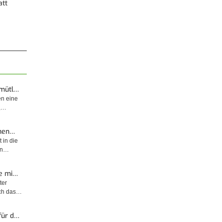
att
emütl…
en eine
t,…
enen…
 in die
sin…
e mi…
ter
rch das…
für d…