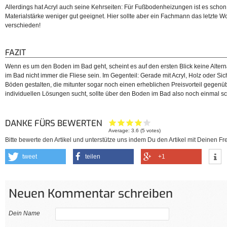
Allerdings hat Acryl auch seine Kehrseiten: Für Fußbodenheizungen ist es schon
Materialstärke weniger gut geeignet. Hier sollte aber ein Fachmann das letzte W
verschieden!
FAZIT
Wenn es um den Boden im Bad geht, scheint es auf den ersten Blick keine Alter
im Bad nicht immer die Fliese sein. Im Gegenteil: Gerade mit Acryl, Holz oder Si
Böden gestalten, die mitunter sogar noch einen erheblichen Preisvorteil gegenüb
individuellen Lösungen sucht, sollte über den Boden im Bad also noch einmal s
DANKE FÜRS BEWERTEN
Average:
3.6
(
5
votes)
Bitte bewerte den Artikel und unterstütze uns indem Du den Artikel mit Deinen Fre
tweet
teilen
+1
Neuen Kommentar schreiben
Dein Name