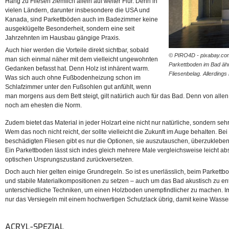
Hang zu Fliesen ziemlich allein auf weiter Flur. Denn in
vielen Ländern, darunter insbesondere die USA und
Kanada, sind Parkettböden auch im Badezimmer keine
ausgeklügelte Besonderheit, sondern eine seit
Jahrzehnten im Hausbau gängige Praxis.
Auch hier werden die Vorteile direkt sichtbar, sobald
© PIRO4D - pixabay.com 
man sich einmal näher mit dem vielleicht ungewohnten
Parkettboden im Bad ähn
Gedanken befasst hat. Denn Holz ist inhärent warm.
Fliesenbelag. Allerdings
Was sich auch ohne Fußbodenheizung schon im
Schlafzimmer unter den Fußsohlen gut anfühlt, wenn
man morgens aus dem Bett steigt, gilt natürlich auch für das Bad. Denn von all
noch am ehesten die Norm.
Zudem bietet das Material in jeder Holzart eine nicht nur natürliche, sondern se
Wem das noch nicht reicht, der sollte vielleicht die Zukunft im Auge behalten. Be
beschädigten Fliesen gibt es nur die Optionen, sie auszutauschen, überzukleben
Ein Parkettboden lässt sich indes gleich mehrere Male vergleichsweise leicht ab
optischen Ursprungszustand zurückversetzen.
Doch auch hier gelten einige Grundregeln. So ist es unerlässlich, beim Parkett
und stabile Materialkompositionen zu setzen – auch um das Bad akustisch zu en
unterschiedliche Techniken, um einen Holzboden unempfindlicher zu machen. I
nur das Versiegeln mit einem hochwertigen Schutzlack übrig, damit keine Wass
ACRYL-SPEZIAL