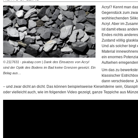
Acryl? Kennt man das 
Gegenstück zum zwar e
wohlriechenden Siliko
Acryl. Aber im Zusa
ist damit etwas andere
Endes nichts anderes 
Zustand völlig glaskla
Und als solcher birgt
Material innewohnend
ein enormes Potenzia
© 2117631 - pixabay.com | Dank des Einsatzes von Acryl
Aufsehen erregenden
sind der Optik des Bodens im Bad keine Grenzen gesetzt. Ein
Um das zu bewerkstell
Belag aus…
klassischer Estrichb
dann verschiedene „Ma
– und zwar dicht an dicht. Das können beispielsweise Kieselsteine sein, Glasspli
oder vielleicht auch, wie im folgenden Video gezeigt, ganze Teppiche aus Münze