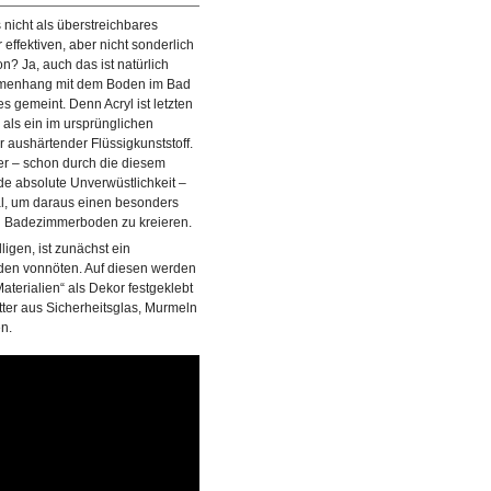
nicht als überstreichbares
ffektiven, aber nicht sonderlich
n? Ja, auch das ist natürlich
mmenhang mit dem Boden im Bad
s gemeint. Denn Acryl ist letzten
als ein im ursprünglichen
r aushärtender Flüssigkunststoff.
 er – schon durch die diesem
e absolute Unverwüstlichkeit –
l, um daraus einen besonders
 Badezimmerboden zu kreieren.
igen, ist zunächst ein
oden vonnöten. Auf diesen werden
terialien“ als Dekor festgeklebt
tter aus Sicherheitsglas, Murmeln
n.