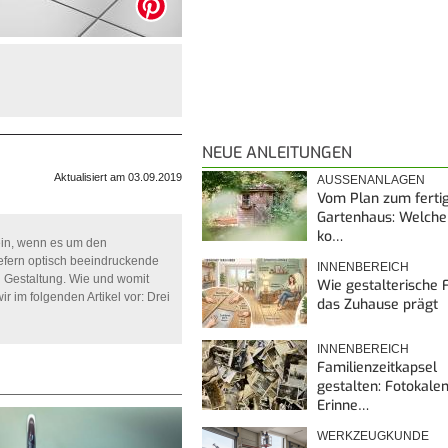
NEUE ANLEITUNGEN
Aktualisiert am 03.09.2019
AUSSENANLAGEN
Vom Plan zum ferti
Gartenhaus: Welche
ko…
ein, wenn es um den
efern optisch beeindruckende
INNENBEREICH
n Gestaltung. Wie und womit
Wie gestalterische F
r im folgenden Artikel vor: Drei
das Zuhause prägt
INNENBEREICH
Familienzeitkapsel
gestalten: Fotokalen
Erinne…
WERKZEUGKUNDE