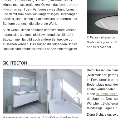
nur eine Denkrichtung: Fliesen! „Was auch sonst?“,
könnte man fast ergänzen. Obwohl das
Verlegen von
Fliesen
mitsamt dem Verfugen etwas Übung braucht
und damit zumindest ein längerfristiges Unterfangen
darstellt, sind Fliesen für die meisten Bauherren und
Sanierer dennoch die allererste Wahl.
Auch wenn Fliesen natürlich unbestreitbare Vorteile
haben, sind sie doch nicht zwingend die „Kings“ im
© Pexels - pixabay.com |
Badezimmer. Es gibt auch andere Beläge, die gut
Badbesitzer gern bereit
aussehen können. Das zeigen die folgenden Böden.
also nicht auch am…
Und die sind ebenfalls absolut badezimmertauglich!
SICHTBETON
Beton lassen die mei
„Nutzmaterial“ gerne 
im Privatbereich ohne
Bodenplatte unter de
später verblendeten 
einen
Blumenkübel a
durchgehen. Doch so
Wörtchen „Sicht“ ergän
feindselige Lager auf.
Denn Sichtbeton, so d
© jeanvdmeuten - pixabay.com | Sichtbeton ist vielerorts als