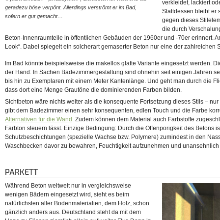
verkleidet, lackiert o
geradezu böse verpönt. Allerdings verströmt er im Bad,
Stattdessen bleibt er 
sofern er gut gemacht…
gegen dieses Stilele
die durch Verschalun
Beton-Innenraumteile in öffentlichen Gebäuden der 1960er und -70er erinnert. 
Look“. Dabei spiegelt ein solcherart gemaserter Beton nur eine der zahlreichen 
Im Bad könnte beispielsweise die makellos glatte Variante eingesetzt werden. Die
der Hand: In Sachen Badezimmergestaltung sind ohnehin seit einigen Jahren seh
bis hin zu Exemplaren mit einem Meter Kantenlänge. Und geht man durch die Fli
dass dort eine Menge Grautöne die dominierenden Farben bilden.
Sichtbeton wäre nichts weiter als die konsequente Fortsetzung dieses Stils – n
gibt dem Badezimmer einen sehr konsequenten, edlen Touch und die Farbe korr
Alternativen für die Wand
. Zudem können dem Material auch Farbstoffe zugesch
Farbton steuern lässt. Einzige Bedingung: Durch die Offenporigkeit des Betons i
Schutzbeschichtungen (spezielle Wachse bzw. Polymere) zumindest in den Na
Waschbecken davor zu bewahren, Feuchtigkeit aufzunehmen und unansehnlich
PARKETT
Während Beton weltweit nur in vergleichsweise
wenigen Bädern eingesetzt wird, sieht es beim
natürlichsten aller Bodenmaterialien, dem Holz, schon
gänzlich anders aus. Deutschland steht da mit dem