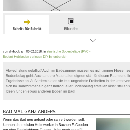
Schritt für Schritt
Bildreihe
von diybook am 05.02.2018, in
elastische Bodenbeläge (PVC -
Boden)
Holzboden verlegen
DIY
Innenbereich
Abwechslung gefällig? Auch im Badezimmer müssen es nicht immer Fliesen s
Bodenbelag geht. Auch andere Materialien eignen sich für diesen Raum und li
Ergebnisse ab. Außerdem bieten sie teils ungeahnte Freiheiten in der kreative
sich im Badezimmer ein ganz individueller Bodenbelag erstellen lässt, stellen wi
Ideen für den etwas anderen Boden im Bad!
BAD MAL GANZ ANDERS
Wenn das Bad neu gebaut oder saniert werden soll,
kennen die meisten Heimwerker in Sachen Fußboden