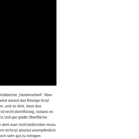
stäbliche „Heidenarbeit“. Aber
ird darauf das flüssige Acryl
nn, und so dick, dass das
ist recht dünnflüssig, sodass es
nz und gar glatte Oberfläche.
on dem man nicht befürchten muss,
m ist Acryl absolut unempfindlich
ch sehr gut zu reinigen.