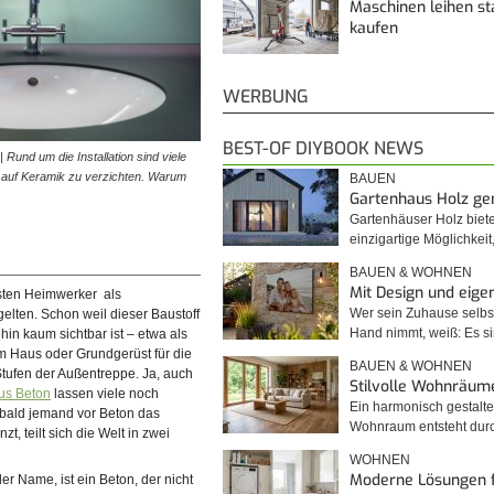
Maschinen leihen st
kaufen
WERBUNG
BEST-OF DIYBOOK NEWS
 Rund um die Installation sind viele
, auf Keramik zu verzichten. Warum
BAUEN
Gartenhaus Holz g
Gartenhäuser Holz biet
einzigartige Möglichkei
BAUEN & WOHNEN
Mit Design und eig
sten Heimwerker als
Wer sein Zuhause selbst
gelten. Schon weil dieser Baustoff
Hand nimmt, weiß: Es 
hin kaum sichtbar ist – etwa als
m Haus oder Grundgerüst für die
BAUEN & WOHNEN
Stufen der Außentreppe. Ja, auch
Stilvolle Wohnräum
us Beton
lassen viele noch
Ein harmonisch gestalte
bald jemand vor Beton das
Wohnraum entsteht du
zt, teilt sich die Welt in zwei
WOHNEN
Moderne Lösungen 
er Name, ist ein Beton, der nicht