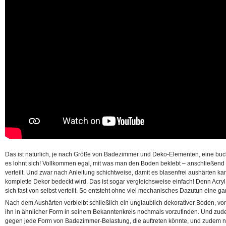
Das ist natürlich, je nach Größe von Badezimmer und Deko-Elementen, eine buch
es lohnt sich! Vollkommen egal, mit was man den Boden beklebt – anschließend w
verteilt. Und zwar nach Anleitung schichtweise, damit es blasenfrei aushärten ka
komplette Dekor bedeckt wird. Das ist sogar vergleichsweise einfach! Denn Acryl 
sich fast von selbst verteilt. So entsteht ohne viel mechanisches Dazutun eine ga
Nach dem Aushärten verbleibt schließlich ein unglaublich dekorativer Boden, v
ihn in ähnlicher Form in seinem Bekanntenkreis nochmals vorzufinden. Und zude
gegen jede Form von Badezimmer-Belastung, die auftreten könnte, und zudem no