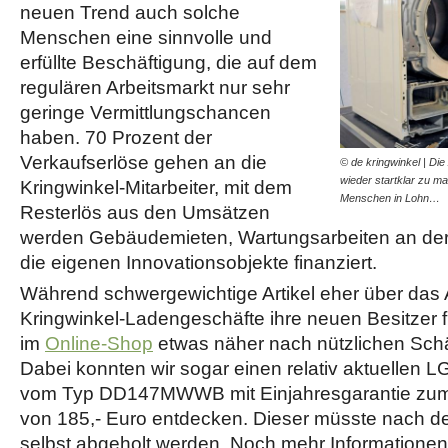
neuen Trend auch solche
Menschen eine sinnvolle und
erfüllte Beschäftigung, die auf dem
regulären Arbeitsmarkt nur sehr
geringe Vermittlungschancen
haben. 70 Prozent der
Verkaufserlöse gehen an die
© de kringwinkel | Die
wieder startklar zu ma
Kringwinkel-Mitarbeiter, mit dem
Menschen in Lohn…
Resterlös aus den Umsätzen
werden Gebäudemieten, Wartungsarbeiten an der
die eigenen Innovationsobjekte finanziert.
Während schwergewichtige Artikel eher über das
Kringwinkel-Ladengeschäfte ihre neuen Besitzer f
im
Online-Shop
etwas näher nach nützlichen Sch
Dabei konnten wir sogar einen relativ aktuellen
vom Typ DD147MWWB mit Einjahresgarantie zu
von 185,- Euro entdecken. Dieser müsste nach de
selbst abgeholt werden. Noch mehr Informationen