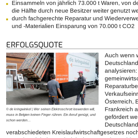
Einsammeln von jährlich 73.000 t Waren, von d
die Hälfte durch neue Besitzer weiter genutzt 
durch fachgerechte Reparatur und Wiederverwe
und -Materialien Einsparung von 70.000 t CO2
ERFOLGSQUOTE
Auch wenn wi
Deutschland 
analysieren
gemeinwirtsc
Reparaturbet
Verkaufseinr
Österreich,
Frankreich a
© de kringwinkel | Wer seinen Elektroschrott loswerden will,
muss in Belgien keinen Finger rühren. Ein Anruf genügt, und
gefördert we
schon werden…
Deutschland 
verabschiedeten Kreislaufwirtschaftgesetzes noch 