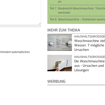
an
Teil 7:
Bauknecht-Waschmaschine: Türschl
wechseln
Teil 8:
Waschmaschine – Keilriemen wechs
MEHR ZUM THEMA
HAUSHALTSGROSSGE
Waschmaschine zieh
Wasser: 7 mögliche
Ursachen
erhindert automatisches
HAUSHALTSGROSSGE
Die Waschmaschine 
aus - Ursachen und
Lösungen
WERBUNG