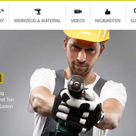
Direkt
zum
Inhalt
IY
WERKZEUG & MATERIAL
VIDEOS
NEUIGKEITEN
SU
N
ng
und Ton
Garten