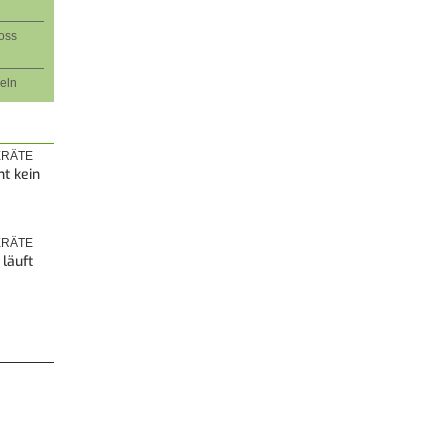
oss
eln
RÄTE
t kein
RÄTE
läuft