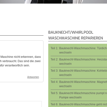
BAUKNECHT/WHIRLPOOL
WASCHMASCHINE REPARIEREN
Teil 1:
Bauknecht-Waschmaschine: Türdich
wechseln
die Maschine nicht erkennen, dass
Teil 2:
Bauknecht-Waschmaschine: Heizsta
 verbraucht. Das sind die zwei
wechseln
ür verantwortlich sein.
Teil 3:
Bauknecht-Waschmaschine: Kohlebü
wechseln
Antworten
Teil 4:
Bauknecht-Waschmaschine: Magnetv
wechseln
Teil 5:
Bauknecht-Waschmaschine pumpt ni
Pumpe wechseln
Teil 6:
Bauknecht-Waschmaschine geht nic