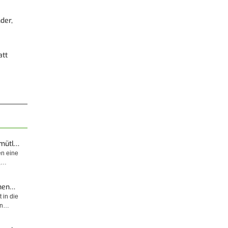
der,
att
emütl…
en eine
t,…
enen…
 in die
sin…