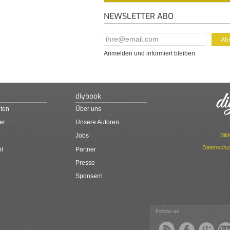
NEWSLETTER ABO
E-Mail Addresse
*
Anmelden und informiert bleiben
diybook
ten
Über uns
er
Unsere Autoren
Bil
Jobs
Datenschut
el
Partner
Presse
Sponsern
Follow us