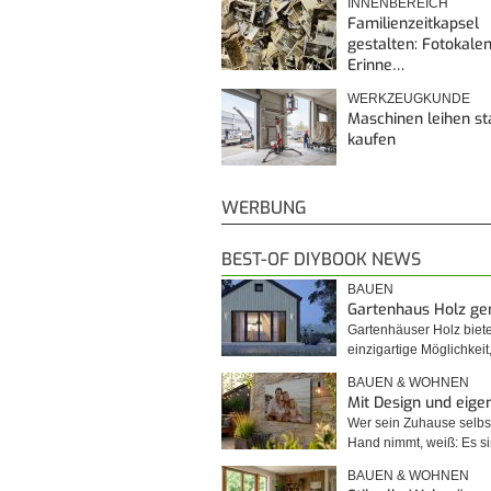
INNENBEREICH
Familienzeitkapsel
gestalten: Fotokalen
Erinne…
WERKZEUGKUNDE
Maschinen leihen st
kaufen
WERBUNG
BEST-OF DIYBOOK NEWS
BAUEN
Gartenhaus Holz g
Gartenhäuser Holz biet
einzigartige Möglichkei
BAUEN & WOHNEN
Mit Design und eig
Wer sein Zuhause selbst
Hand nimmt, weiß: Es 
BAUEN & WOHNEN