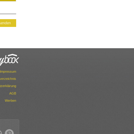
Impressum
dverzeichnis
zerklärung
AGB
Werben