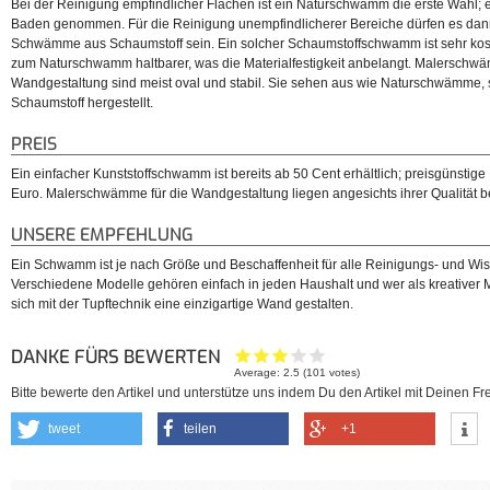
Bei der Reinigung empfindlicher Flächen ist ein Naturschwamm die erste Wahl; 
Baden genommen. Für die Reinigung unempfindlicherer Bereiche dürfen es dann
Schwämme aus Schaumstoff sein. Ein solcher Schaumstoffschwamm ist sehr ko
zum Naturschwamm haltbarer, was die Materialfestigkeit anbelangt. Malerschwäm
Wandgestaltung sind meist oval und stabil. Sie sehen aus wie Naturschwämme,
Schaumstoff hergestellt.
PREIS
Ein einfacher Kunststoffschwamm ist bereits ab 50 Cent erhältlich; preisgünstig
Euro. Malerschwämme für die Wandgestaltung liegen angesichts ihrer Qualität be
UNSERE EMPFEHLUNG
Ein Schwamm ist je nach Größe und Beschaffenheit für alle Reinigungs- und Wi
Verschiedene Modelle gehören einfach in jeden Haushalt und wer als kreativer 
sich mit der Tupftechnik eine einzigartige Wand gestalten.
DANKE FÜRS BEWERTEN
Average:
2.5
(
101
votes)
Bitte bewerte den Artikel und unterstütze uns indem Du den Artikel mit Deinen Fre
tweet
teilen
+1