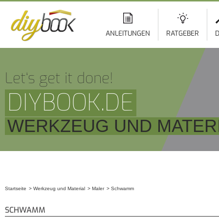
ANLEITUNGEN
RATGEBER
D
Let‘s get it done!
DIYBOOK.DE
WERKZEUG UND MATERI
Startseite
Werkzeug und Material
Maler
Schwamm
Sie sind hier
SCHWAMM