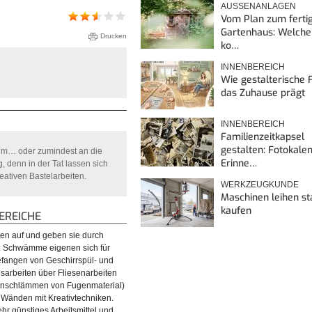
AUSSENANLAGEN
Vom Plan zum ferti
Gartenhaus: Welche
Drucken
ko…
INNENBEREICH
Wie gestalterische F
das Zuhause prägt
INNENBEREICH
Familienzeitkapsel
gestalten: Fotokalen
um… oder zumindest an die
Erinne…
 denn in der Tat lassen sich
ativen Bastelarbeiten.
WERKZEUGKUNDE
Maschinen leihen st
kaufen
REICHE
ten auf und geben sie durch
b: Schwämme eigenen sich für
gefangen von Geschirrspül- und
sarbeiten über Fliesenarbeiten
inschlämmen von Fugenmaterial)
n Wänden mit Kreativtechniken.
r günstiges Arbeitsmittel und