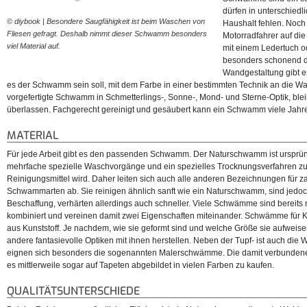
dürfen in unterschiedl
© diybook | Besondere Saugfähigkeit ist beim Waschen von
© diybook | Der Schwamm ha
Haushalt fehlen. Noch
Fliesen gefragt. Deshalb nimmt dieser Schwamm besonders
kann abseits der Reinigung
Motorradfahrer auf die
viel Material auf.
mit einem Ledertuch 
besonders schonend de
Wandgestaltung gibt e
es der Schwamm sein soll, mit dem Farbe in einer bestimmten Technik an die Wan
vorgefertigte Schwamm in Schmetterlings-, Sonne-, Mond- und Sterne-Optik, blei
überlassen. Fachgerecht gereinigt und gesäubert kann ein Schwamm viele Jahr
MATERIAL
Für jede Arbeit gibt es den passenden Schwamm. Der Naturschwamm ist ursprüng
mehrfache spezielle Waschvorgänge und ein spezielles Trocknungsverfahren z
Reinigungsmittel wird. Daher leiten sich auch alle anderen Bezeichnungen für za
Schwammarten ab. Sie reinigen ähnlich sanft wie ein Naturschwamm, sind jedoch 
Beschaffung, verhärten allerdings auch schneller. Viele Schwämme sind bereits 
kombiniert und vereinen damit zwei Eigenschaften miteinander. Schwämme für K
aus Kunststoff. Je nachdem, wie sie geformt sind und welche Größe sie aufweise
andere fantasievolle Optiken mit ihnen herstellen. Neben der Tupf- ist auch die W
eignen sich besonders die sogenannten Malerschwämme. Die damit verbundene
es mittlerweile sogar auf Tapeten abgebildet in vielen Farben zu kaufen.
QUALITÄTSUNTERSCHIEDE