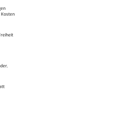
gen
 Kosten
reiheit
der,
att