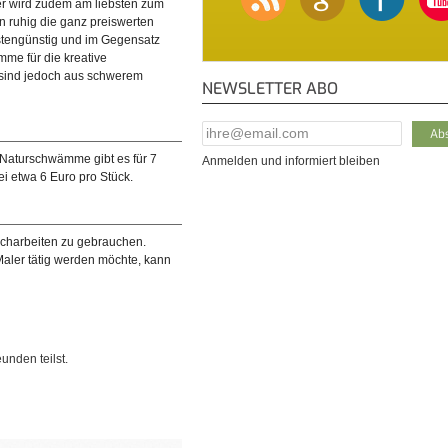
er wird zudem am liebsten zum
 ruhig die ganz preiswerten
stengünstig und im Gegensatz
me für die kreative
 sind jedoch aus schwerem
NEWSLETTER ABO
E-Mail Addresse
*
e Naturschwämme gibt es für 7
Anmelden und informiert bleiben
i etwa 6 Euro pro Stück.
scharbeiten zu gebrauchen.
Maler tätig werden möchte, kann
unden teilst.