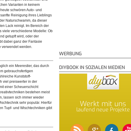
ichen Varianten in keinem
t eine lange Geschichte und
© diybook | Mit einem Effektschwamm lassen sich je nach
 heute schwören Auto- und
 von Werkzeug noch vieles mehr.
Schwamm und Technik wunderschöne Muster auf Wand u
 sanfte Reinigung ihres Lieblings
Tapete zaubern.
oder Naturschwamm, da dieser
n Lack reinigt. Im Bereich der
s viele verschiedene Modelle: Ob
d getupft wird, oder der
bt dabei ganz der Fantasie
e verwendet werden.
WERBUNG
lich ein Meerestier, das durch
DIYBOOK IN SOZIALEN MEDIEN
um gebrauchsfertigen
hlreiche Kunststoff-
viel preiswerter in der
mit einer Scheuerschicht
reativtechniken bestehen meist
n, lassen sich immer wieder
Werkt mit uns
ischtechnik sehr populär. Hierfür
n Tupf- und Wischtechniken gibt
laufend neue Projekte