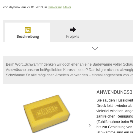
von diybook am 27.01.2013, in
Universal
,
Maler
Beschreibung
Projekte
Beim Wort „Schwamm“ denken wir doch eher an eine Badewanne voller Scha
Autowäsche unserer heißgeliebten Karosse, oder? Das ist gar nicht so abwegig,
Schwämme für alle möglichen Arbeiten verwenden – einmal abgesehen von kre
ANWENDUNGSBE
Sie saugen Flüssigkei
Druck leicht wieder a
vielerlei Arbeiten, an
zahlreichen Reinigung
(Zuhilfenahme beim E
bis zur Gestaltung vo
Schwämme sind ein seh