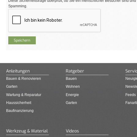
Diese Sicherheitsfrage überprüft, ob Sie ein menschlicher Besucher sind und
Spamming.
Anleitungen
Ratgeber
Servi
Bauen & Renovieren
Bauen
Neuigk
Garten
Wohnen
Newsle
Wartung & Reparatur
Energie
Feeds
Haussicherheit
Garten
Fanarti
Baufinanzierung
Werkzeug & Material
Videos