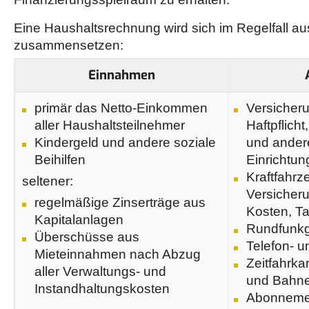
Eine Haushaltsrechnung wird sich im Regelfall a
zusammensetzen:
Einnahmen
primär das Netto-Einkommen
Versicheru
aller Haushaltsteilnehmer
Haftpflicht
Kindergeld und andere soziale
und ander
Beihilfen
Einrichtu
Kraftfahrz
seltener:
Versicheru
regelmäßige Zinserträge aus
Kosten, Ta
Kapitalanlagen
Rundfunk
Überschüsse aus
Telefon- un
Mieteinnahmen nach Abzug
Zeitfahrka
aller Verwaltungs- und
und Bahn
Instandhaltungskosten
Abonneme