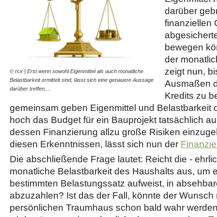
darüber gebr
finanziellen
abgesichert
bewegen kön
der monatlic
zeigt nun, b
© rcx | Erst wenn sowohl Eigenmittel als auch monatliche
Belastbarkeit ermittelt sind, lässt sich eine genauere Aussage
Ausmaßen di
darüber treffen,…
Kredits zu b
gemeinsam geben Eigenmittel und Belastbarkeit d
hoch das Budget für ein Bauprojekt tatsächlich au
dessen Finanzierung allzu große Risiken einzugeh
diesen Erkenntnissen, lässt sich nun der
Finanzie
Die abschließende Frage lautet: Reicht die - ehrli
monatliche Belastbarkeit des Haushalts aus, um e
bestimmten Belastungssatz aufweist, in absehbare
abzuzahlen? Ist das der Fall, könnte der Wunsc
persönlichen Traumhaus schon bald wahr werden