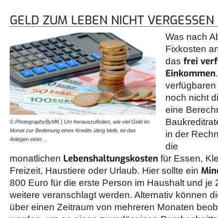
GELD ZUM LEBEN NICHT VERGESSEN
Was nach Ab
Fixkosten an 
frei ver
das
Einkommen
verfügbaren
noch nicht d
eine Berech
Baukreditrat
© PhotographyByMK | Um herauszufinden, wie viel Geld im
Monat zur Bedienung eines Kredits übrig bleib, ist das
in der Rechn
Anlegen einer…
die
Lebenshaltungskosten
monatlichen
für Essen, Kl
Min
Freizeit, Haustiere oder Urlaub. Hier sollte ein
800 Euro für die erste Person im Haushalt und je 
weitere veranschlagt werden. Alternativ können d
über einen Zeitraum von mehreren Monaten beoba