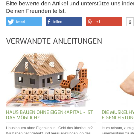
Bitte bewerte den Artikel und unterstütze uns inde
Deinen Freunden teilst.
tweet
teilen
+1
VERWANDTE ANLEITUNGEN
HAUS BAUEN OHNE EIGENKAPITAL - IST
DIE MUSKELHY
DAS MÖGLICH?
EIGENLEISTU
Haus bauen ohne Eigenkapital: Geht das überhaupt?
Ist es ratsam, zum 
Wir haben nachgehakt und herausgefunden, ob das
Eigenleistung zu ü