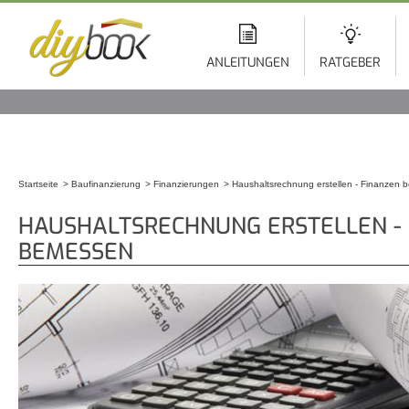
Di
z
In
ANLEITUNGEN
RATGEBER
Startseite
Baufinanzierung
Finanzierungen
Haushaltsrechnung erstellen - Finanzen
Sie sind hier
HAUSHALTSRECHNUNG ERSTELLEN -
BEMESSEN