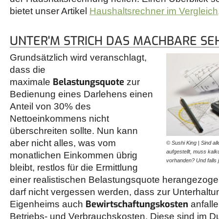
bietet unser Artikel
Haushaltsrechner im Vergleich
UNTER'M STRICH DAS MACHBARE SE
Grundsätzlich wird veranschlagt,
dass die
Belastungsquote
maximale
zur
Bedienung eines Darlehens einen
Anteil von 30% des
Nettoeinkommens nicht
überschreiten sollte. Nun kann
aber nicht alles, was vom
© Sushi King | Sind a
aufgestellt, muss kal
monatlichen Einkommen übrig
vorhanden? Und falls 
bleibt, restlos für die Ermittlung
einer realistischen Belastungsquote herangezog
darf nicht vergessen werden, dass zur Unterhalt
Bewirtschaftungskosten
Eigenheims auch
anfalle
Betriebs- und Verbrauchskosten. Diese sind im Du