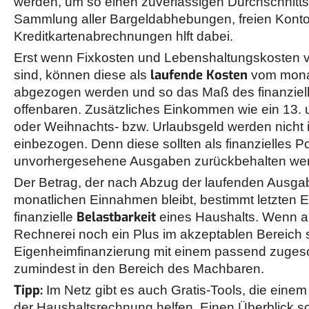
werden, um so einen zuverlässigen Durchschnittsw
Sammlung aller Bargeldabhebungen, freien Kont
Kreditkartenabrechnungen hlft dabei.
Erst wenn Fixkosten und Lebenshaltungskosten vol
laufende Kosten
sind, können diese als
vom mona
abgezogen werden und so das Maß des finanziel
offenbaren. Zusätzliches Einkommen wie ein 13. 
oder Weihnachts- bzw. Urlaubsgeld werden nicht 
einbezogen. Denn diese sollten als finanzielles Pol
unvorhergesehene Ausgaben zurückbehalten we
Der Betrag, der nach Abzug der laufenden Ausg
monatlichen Einnahmen bleibt, bestimmt letzten 
Belastbarkeit
finanzielle
eines Haushalts. Wenn a
Rechnerei noch ein Plus im akzeptablen Bereich st
Eigenheimfinanzierung mit einem passend zugesc
zumindest in den Bereich des Machbaren.
Tipp:
Im Netz gibt es auch Gratis-Tools, die einem 
der Haushaltsrechnung helfen. Einen Überblick 