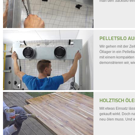
man den Sacksilo ein
PELLETSILO AU
Wir gehen mit der Zei
Öllager in ein Pellet
mit einem kompakten S
demonstrieren wir, wi
HOLZTISCH ÖLE
Mit etwas Einsatz läs
gekauft wirkt. Doch 
neu ölen muss. Und wi