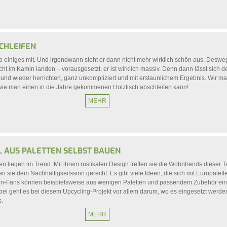
CHLEIFEN
so einiges mit. Und irgendwann sieht er dann nicht mehr wirklich schön aus. Desw
cht im Kamin landen – vorausgesetzt, er ist wirklich massiv. Denn dann lässt sich d
 und wieder herrichten, ganz unkompliziert und mit erstaunlichem Ergebnis. Wir m
, wie man einen in die Jahre gekommenen Holztisch abschleifen kann!
MEHR
L AUS PALETTEN SELBST BAUEN
n liegen im Trend. Mit ihrem rustikalen Design treffen sie die Wohntrends dieser T
 sie dem Nachhaltigkeitssinn gerecht. Es gibt viele Ideen, die sich mit Europalett
in-Fans können beispielsweise aus wenigen Paletten und passendem Zubehör ein
ei geht es bei diesem Upcycling-Projekt vor allem darum, wo es eingesetzt werden
s.
MEHR