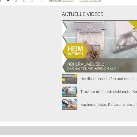
3
4
5
6
7
…
nächste Seite ›
letzte Seite »
AKTUELLE VIDEOS
Holztisch abschleifen und neu öl
Trockner dreht sich nicht mehr: K
Küchenarmatur: Kartusche tausc