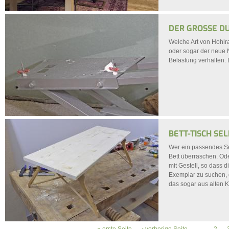
DER GROSSE DU
Welche Art von Hohlr
oder sogar der neue 
Belastung verhalten. 
BETT-TISCH SE
Wer ein passendes Se
Bett überraschen. Ode
mit Gestell, so dass 
Exemplar zu suchen, 
das sogar aus alten K