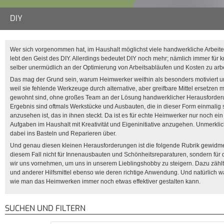
DIY
Wer sich vorgenommen hat, im Haushalt möglichst viele handwerkliche Arbeit
lebt den Geist des DIY. Allerdings bedeutet DIY noch mehr; nämlich immer für k
selber unermüdlich an der Optimierung von Arbeitsabläufen und Kosten zu arbe
Das mag der Grund sein, warum Heimwerker weithin als besonders motiviert und
weil sie fehlende Werkzeuge durch alternative, aber greifbare Mittel ersetzen 
gewohnt sind, ohne großes Team an der Lösung handwerklicher Herausforder
Ergebnis sind oftmals Werkstücke und Ausbauten, die in dieser Form einmalig
anzusehen ist, das in ihnen steckt. Da ist es für echte Heimwerker nur noch ein
Aufgaben im Haushalt mit Kreativität und Eigeninitiative anzugehen. Unmerkl
dabei ins Basteln und Reparieren über.
Und genau diesen kleinen Herausforderungen ist die folgende Rubrik gewidm
diesem Fall nicht für Innenausbauten und Schönheitsreparaturen, sondern für d
wir uns vornehmen, um uns in unserem Lieblingshobby zu steigern. Dazu zäh
und anderer Hilfsmittel ebenso wie deren richtige Anwendung. Und natürlich w
wie man das Heimwerken immer noch etwas effektiver gestalten kann.
SUCHEN UND FILTERN