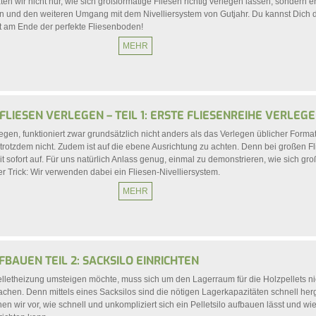
ten wir nicht nur, wie sich großformatige Fliesen richtig verlegen lassen, sondern e
 und den weiteren Umgang mit dem Nivelliersystem von Gutjahr. Du kannst Dich 
ht am Ende der perfekte Fliesenboden!
MEHR
LIESEN VERLEGEN – TEIL 1: ERSTE FLIESENREIHE VERLEGEN
egen, funktioniert zwar grundsätzlich nicht anders als das Verlegen üblicher Forma
r trotzdem nicht. Zudem ist auf die ebene Ausrichtung zu achten. Denn bei großen Fli
 sofort auf. Für uns natürlich Anlass genug, einmal zu demonstrieren, wie sich gro
r Trick: Wir verwenden dabei ein Fliesen-Nivelliersystem.
MEHR
FBAUEN TEIL 2: SACKSILO EINRICHTEN
elletheizung umsteigen möchte, muss sich um den Lagerraum für die Holzpellets n
hen. Denn mittels eines Sacksilos sind die nötigen Lagerkapazitäten schnell herge
en wir vor, wie schnell und unkompliziert sich ein Pelletsilo aufbauen lässt und wi