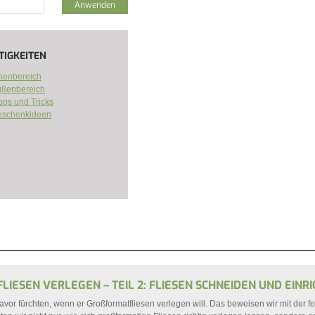
TIGKEITEN
nenbereich
ßenbereich
pps und Tricks
eschenkideen
IEREN FILTER
IESEN VERLEGEN – TEIL 2: FLIESEN SCHNEIDEN UND EINRI
or fürchten, wenn er Großformatfliesen verlegen will. Das beweisen wir mit der 