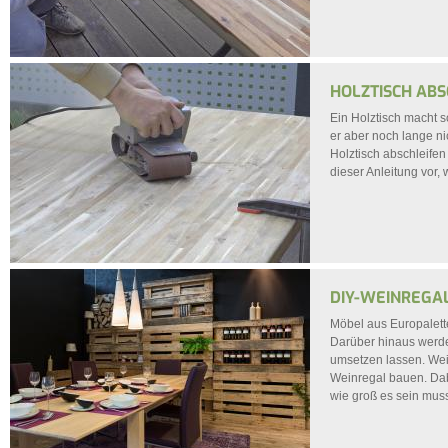
HOLZTISCH ABS
Ein Holztisch macht 
er aber noch lange ni
Holztisch abschleifen
dieser Anleitung vor
DIY-WEINREGA
Möbel aus Europalette
Darüber hinaus werden
umsetzen lassen. We
Weinregal bauen. Dab
wie groß es sein mus