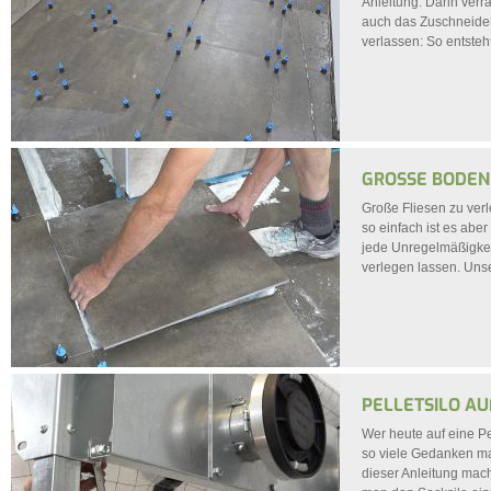
Anleitung. Darin verra
auch das Zuschneiden
verlassen: So entste
GROSSE BODENF
Große Fliesen zu verl
so einfach ist es abe
jede Unregelmäßigkeit
verlegen lassen. Unse
PELLETSILO AU
Wer heute auf eine P
so viele Gedanken mac
dieser Anleitung mach