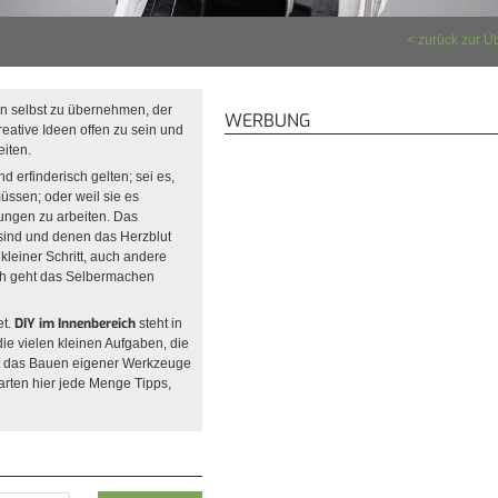
zurück zur Ü
en selbst zu übernehmen, der
WERBUNG
reative Ideen offen zu sein und
iten.
 erfinderisch gelten; sei es,
müssen; oder weil sie es
ungen zu arbeiten. Das
 sind und denen das Herzblut
 kleiner Schritt, auch andere
ich geht das Selbermachen
DIY im Innenbereich
et.
steht in
ie vielen kleinen Aufgaben, die
lt das Bauen eigener Werkzeuge
arten hier jede Menge Tipps,