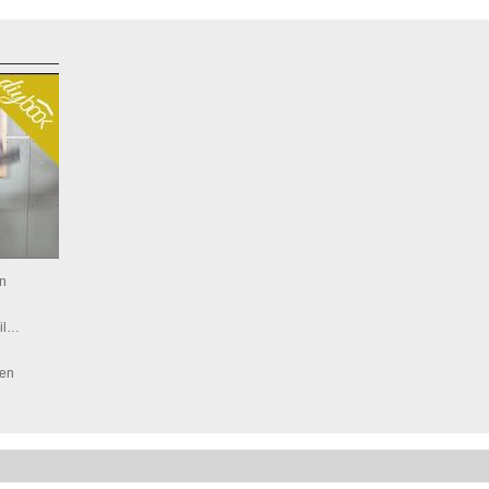
en
eil…
hen