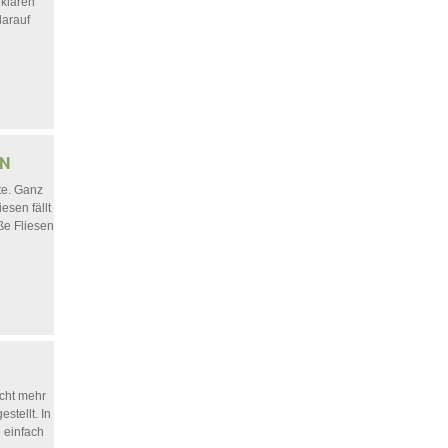
rklären
darauf
te. Ganz
esen fällt
ße Fliesen
icht mehr
stellt. In
e einfach