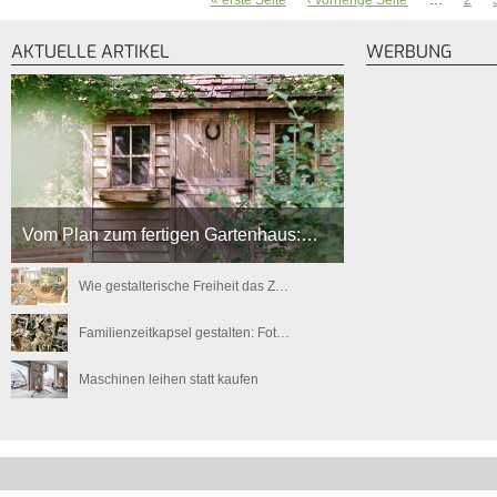
« erste Seite
‹ vorherige Seite
…
2
SEITEN
AKTUELLE ARTIKEL
WERBUNG
Vom Plan zum fertigen Gartenhaus:…
Wie gestalterische Freiheit das Z…
Familienzeitkapsel gestalten: Fot…
Maschinen leihen statt kaufen