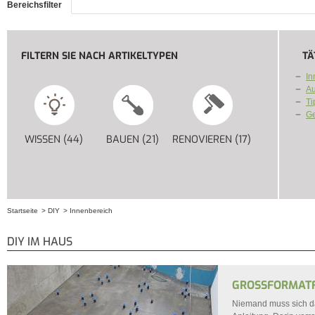
Bereichsfilter
FILTERN SIE NACH ARTIKELTYPEN
TÄ
In
Au
Ti
G
WISSEN (44)
APPLY WISSEN FILTER
BAUEN (21)
APPLY BAUEN FILTER
RENOVIEREN (17)
APPLY RENOV
Startseite
DIY
Innenbereich
Sie sind hier
DIY IM HAUS
GROSSFORMATFL
Niemand muss sich dav