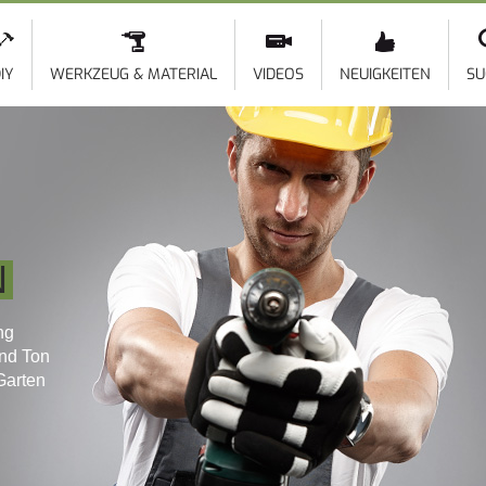
Direkt
zum
Inhalt
IY
WERKZEUG & MATERIAL
VIDEOS
NEUIGKEITEN
SU
N
ng
und Ton
Garten