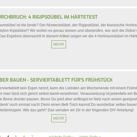
RCHBRUCH: 4 RIGIPSDÜBEL IM HÄRTETEST
aumdübel ist die beste? Der Allzweckdübel, der Rigipsdübel, der klassische Hohl
Nylon-Kippdübel? Wir wollen es genau wissen und überprüfen, wie sich die Dübel 
Das Ergebnis überrascht! In diesem Artikel zeigen wir die 4 Hohlraumdübel im Härte
MEHR
LBER BAUEN - SERVIERTABLETT FÜR'S FRÜHSTÜCK
rviertablett sein Eigen nennt, kann die Liebsten am Wochenende mit einem Frühs
r man lässt sich gleich selbst damit verwöhnen. Voraussetzung ist jedenfalls ein Be
die Beine drunter passen. Bevor Du jetzt aber anfängst im Netz nach einem geeigne
denk' noch einmal nach! Denn einen Bett-Tisch kannst Du wunderbar selber baue
leiderbügeln. Wie das geht? Das verraten wir Dir in der folgenden DIY-Anleitung!
MEHR