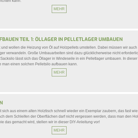
richten kann.
MEHR
FBAUEN TEIL 1: ÖLLAGER IN PELLETLAGER UMBAUEN
t und wollen die Heizung von Öl auf Holzpellets umstellen. Dabei müssen wir auch 
lager verwandeln. Große Umbauarbeiten sind dazu glücklicherweise nicht erforderli
acksilo lässt sich das Öllager in Windeseile in ein Pelletlager umbauen. In dieser
e man einen solchen Pelletsilo aufbauen kann.
MEHR
N
st sich aus einem alten Holztisch schnell wieder ein Exemplar zaubern, das fast wi
nach dem Schleifen der Oberflächen darf nicht vergessen werden, dass man den Hol
e das gemacht wird, stellen wir in dieser DIY-Anleitung vor!
MEHR