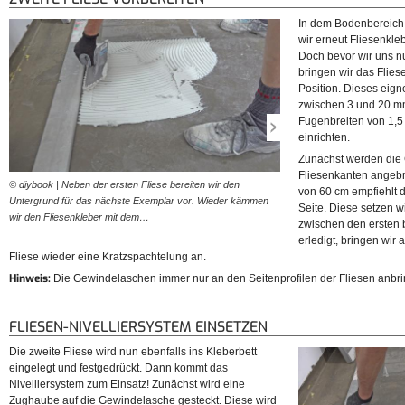
In dem Bodenbereich 
wir erneut Fliesenkle
Doch bevor wir uns n
bringen wir das Flies
Position. Dieses eigne
zwischen 3 und 20 mm
Fugenbreiten von 1,
einrichten.
Zunächst werden die
Fliesenkanten angebra
© diybook | Neben der ersten Fliese bereiten wir den
© diybook | Um einen ebenen
von 60 cm empfiehlt d
Untergrund für das nächste Exemplar vor. Wieder kämmen
wir auf ein Fliesen-Nivellie
Seite. Diese setzen w
wir den Fliesenkleber mit dem…
Gewindelaschen werden…
zwischen den ersten b
erledigt, bringen wir 
Fliese wieder eine Kratzspachtelung an.
Hinweis:
Die Gewindelaschen immer nur an den Seitenprofilen der Fliesen anbr
FLIESEN-NIVELLIERSYSTEM EINSETZEN
Die zweite Fliese wird nun ebenfalls ins Kleberbett
eingelegt und festgedrückt. Dann kommt das
Nivelliersystem zum Einsatz! Zunächst wird eine
Zughaube auf die Gewindelasche gesteckt. Diese wird