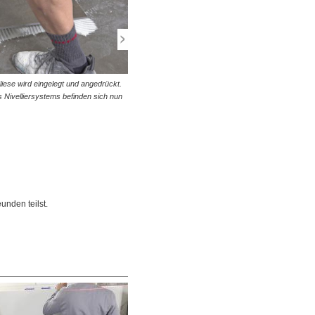
liese wird eingelegt und angedrückt.
© diybook | Wir setzen die Zughaube auf die Gewinde
Nivelliersystems befinden sich nun
und fixieren sie mit dem Schnellverschluss. Dann ziehe
das Ganze fest.
unden teilst.