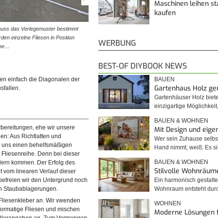
Maschinen leihen st
kaufen
muss das Verlegemuster bestimmt
© diybook | Beim Auflegen der Fliesen werden auch di
en einzelne Fliesen in Position
Fugenbreiten mit einberechnet. So erhalten wir ein klar
WERBUNG
che…
davon, wie wir unsere…
BEST-OF DIYBOOK NEWS
BAUEN
den einfach die Diagonalen der
Gartenhaus Holz g
sfallen.
Gartenhäuser Holz biet
einzigartige Möglichkei
BAUEN & WOHNEN
rbereitungen, ehe wir unsere
Mit Design und eig
en: Aus Richtlatten und
Wer sein Zuhause selbst
r uns einen behelfsmäßigen
Hand nimmt, weiß: Es 
e Fliesenreihe. Denn bei dieser
BAUEN & WOHNEN
hlern kommen. Der Erfolg des
Stilvolle Wohnräum
 vom linearen Verlauf dieser
Ein harmonisch gestalte
efreien wir den Untergrund noch
Wohnraum entsteht du
en Staubablagerungen.
Fliesenkleber an. Wir vwenden
WOHNEN
ßformatige Fliesen und mischen
Moderne Lösungen 
t, wird der Untergrund noch
© diybook | Jetzt bereiten wir den Fliesenkleber für