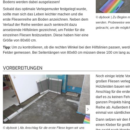
Bodens werden dabei ausgelassen!
Sobald das optimale Verlegemuster festgelegt wurde,
sollte man sich das Leben leichter machen und die
© diybook | Zu Beginn 
erste Fliesenreihe am Boden anzeichnen. Neben dem
werden. Probeweise werd
Verlauf der Reihe werden auch senkrecht dazu
gebracht, um die mögli
ansetzende Hilfslinien gezeichnet, um Felder für die
einzelnen Fliesen festzusetzen. Diese haben hier eine
Größe von 80x60 cm.
Tipp:
Um zu kontrollieren, ob die rechten Winkel bei den Hilfslinien passen, wer
Felder gemessen. Bei Seitenlängen von 80x60 cm müssen diese 100 cm lang au
VORBEREITUNGEN
Noch einige letzte Vo
großen Fliesen verleg
Holzleisten bauen wi
Anschlag für die erst
darf es zu keinen Fe
ganzen Projekts hängt
Reihe ab. Außerdem b
einmal von sämtlich
Dann setzen wir den 
einen Kleber für gro
© diybook | Als Anschlag für die erste Fliese legen wir uns
© diybook | Bevor es losgeh