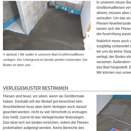
In unserem neuen Ba
Großformatfliesen ver
stimmt, müssen aber a
verlaufen. Um das sic
Fliesen-Nivelliersyst
lassen sich die Fliese
die Ausrichtung pass
Natürlich muss auch 
sorgfältig vorbereitet
wir uns da keine Sorg
© diybook | Wir wollen in unserem Bad Großformatfliesen
© diybook | Die Abdichtung d
verlegt, der Boden e
verlegen. Der Untergrund ist bereits perfekt vorbereitet. Der
hergestellt. Damit wäre alles
versehen. Außerdem w
Boden ist eben und…
Fliesen verlegen…
das Bad hergestellt. 
Wir können nun unser
VERLEGEMUSTER BESTIMMEN
Fliesen sind teuer, vor allem, wenn sie Großformate
haben. Deshalb will der Bedarf gut berechnet sein.
Anschließend muss aber beim Verlegen auch darauf
geachtet werden, nicht zu viel Verschnitt zu erzeugen.
Das heißt, zuerst ist das Verlegemuster festzulegen.
Das lässt sich am besten erreichen, indem die Fliesen
probehalber aufgelegt werden. Keine Bereiche des