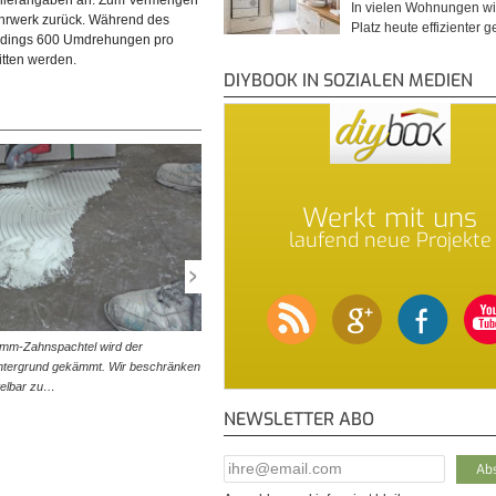
tellerangaben an. Zum Vermengen
In vielen Wohnungen wi
Denn auf der Abdichtung hat sich
Großformatfliesen laut Herstellerangaben vor. Beim
Rührwerk zurück. Während des
Platz heute effizienter 
Vermengen mit dem Rührstab…
erdings 600 Umdrehungen pro
itten werden.
DIYBOOK IN SOZIALEN MEDIEN
Werkt mit uns
laufend neue Projekte
8-mm-Zahnspachtel wird der
© diybook | Es ist darauf zu achten, den Fliesenkleber
Untergrund gekämmt. Wir beschränken
vollflächig aufzutragen. Beim Verlegen großer Fliesen 
telbar zu…
Hohlräume dringend zu…
NEWSLETTER ABO
E-Mail Addresse
*