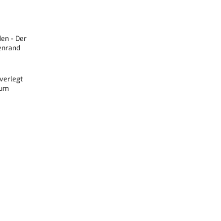
den - Der
enrand
 verlegt
zum