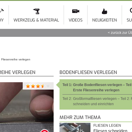
Direkt
zum
Inhalt
IY
WERKZEUG & MATERIAL
VIDEOS
NEUIGKEITEN
SU
zurück zur Ü
e Fliesenreihe verlegen
REIHE VERLEGEN
BODENFLIESEN VERLEGEN
Teil 1:
Große Bodenfliesen verlegen – Teil
Erste Fliesenreihe verlegen
Teil 2:
Großformatfliesen verlegen – Teil 2: 
schneiden und einrichten
MEHR ZUM THEMA
FLIESEN LEGEN
Fliesen schneiden