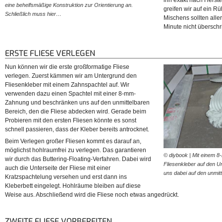
ihn exakt nach Hers
eine behelfsmäßige Konstruktion zur Orientierung an.
einmal gründlich gereinigt. 
greifen wir auf ein 
Schließlich muss hier…
schon wieder viel Staub…
Mischens sollten all
Minute nicht überschr
ERSTE FLIESE VERLEGEN
Nun können wir die erste großformatige Fliese
verlegen. Zuerst kämmen wir am Untergrund den
Fliesenkleber mit einem Zahnspachtel auf. Wir
verwenden dazu einen Spachtel mit einer 8-mm-
Zahnung und beschränken uns auf den unmittelbaren
Bereich, den die Fliese abdecken wird. Gerade beim
Probieren mit den ersten Fliesen könnte es sonst
schnell passieren, dass der Kleber bereits antrocknet.
Beim Verlegen großer Fliesen kommt es darauf an,
möglichst hohlraumfrei zu verlegen. Das garantieren
© diybook | Mit einem 
wir durch das Buttering-Floating-Verfahren. Dabei wird
Fliesenkleber auf den 
auch die Unterseite der Fliese mit einer
uns dabei auf den unmit
Kratzspachtelung versehen und erst dann ins
Kleberbett eingelegt. Hohlräume bleiben auf diese
Weise aus. Abschließend wird die Fliese noch etwas angedrückt.
ZWEITE FLIESE VORBEREITEN