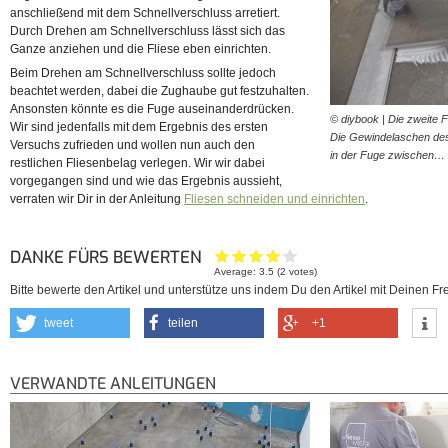
anschließend mit dem Schnellverschluss arretiert.
Durch Drehen am Schnellverschluss lässt sich das
Ganze anziehen und die Fliese eben einrichten.
Beim Drehen am Schnellverschluss sollte jedoch
beachtet werden, dabei die Zughaube gut festzuhalten.
Ansonsten könnte es die Fuge auseinanderdrücken.
© diybook | Die zweite F
Wir sind jedenfalls mit dem Ergebnis des ersten
Die Gewindelaschen des 
Versuchs zufrieden und wollen nun auch den
in der Fuge zwischen…
restlichen Fliesenbelag verlegen. Wir wir dabei
vorgegangen sind und wie das Ergebnis aussieht,
verraten wir Dir in der Anleitung
Fliesen schneiden und einrichten
.
DANKE FÜRS BEWERTEN
Average:
3.5
(
2
votes)
Bitte bewerte den Artikel und unterstütze uns indem Du den Artikel mit Deinen Fre
tweet
teilen
+1
VERWANDTE ANLEITUNGEN