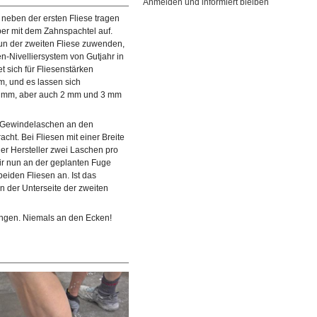
Anmelden und informiert bleiben
neben der ersten Fliese tragen
ber mit dem Zahnspachtel auf.
un der zweiten Fliese zuwenden,
en-Nivelliersystem von Gutjahr in
t sich für Fliesenstärken
, und es lassen sich
5 mm, aber auch 2 mm und 3 mm
 Gewindelaschen an den
cht. Bei Fliesen mit einer Breite
 Belag zu garantieren, greifen
© diybook | Dann können wir auch auf der zweiten Fliese d
er Hersteller zwei Laschen pro
rsystem zurück. Die
Kratzspachtelung vornehmen. Inzwischen gehen die
ir nun an der geplanten Fuge
Bewegungen schon lockerer von…
eiden Fliesen an. Ist das
an der Unterseite der zweiten
ingen. Niemals an den Ecken!