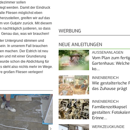
dezimmer sollen
legt werden. Damit der Eindruck
lle Fliesen möglichst eben
herzustellen, greifen wir auf das
em von Gutjahr zurück. Mit diesem
n nachträglich justieren, so dass
WERBUNG
t. Genau das, was wir brauchen!
der Untergrund stimmen und
NEUE ANLEITUNGEN
 sein. In unserem Fall brauchen
en machen. Der Estrich ist neu
AUSSENANLAGEN
es Bodens ist ebenfalls bereits
ben und mit einer Grundierung
Vom Plan zum ferti
 bereit, damit wir unsere großen
urde schon die Abdichtung für
Gartenhaus: Welche
Es steht also nichts mehr im Wege.
ko…
e großen Fliesen verlegen!
INNENBEREICH
Wie gestalterische F
das Zuhause prägt
INNENBEREICH
Familienzeitkapsel
gestalten: Fotokalen
Erinne…
WERKZEUGKUNDE