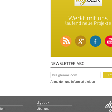
Werkt mit uns
laufend neue Projekte
NEWSLETTER ABO
E-Mail Addresse
*
Anmelden und informiert bleiben
diybook
ten
Über uns