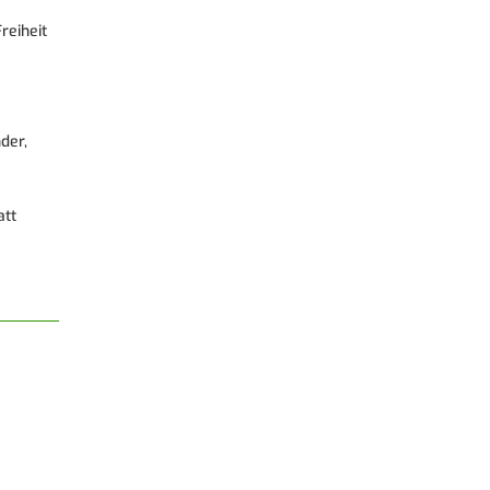
reiheit
der,
att