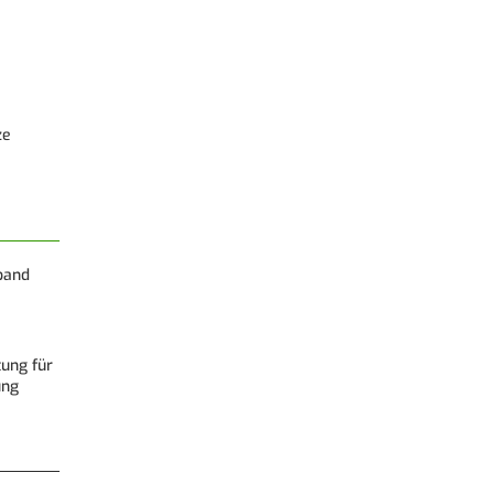
ze
band
tung für
ung