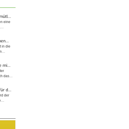
emütl…
en eine
t,…
enen…
 in die
sin…
e mi…
ter
rch das…
für d…
rd der
ge…