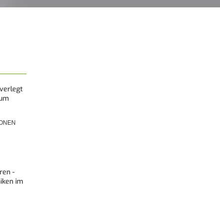
 verlegt
zum
IONEN
ren -
iken im