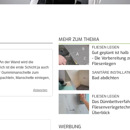
MEHR ZUM THEMA
FLIESEN LEGEN
Gut geplant ist halb
- Die Vorbereitung 
 An der Wand wird die
Fliesenlegen
h ist die erste Schicht ja auch
 der Gummimanschette zum
SANITÄRE INSTALLAT
Bad abdichten
spachteln, Manschette einlegen,
Antworten
FLIESEN LEGEN
Das Dünnbettverfah
Fliesenverlegetechn
Überblick
WERBUNG