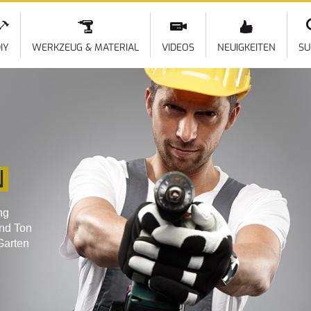
Direkt
zum
Inhalt
IY
WERKZEUG & MATERIAL
VIDEOS
NEUIGKEITEN
SU
N
ng
und Ton
Garten