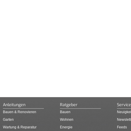
Anleitungen
Ratgeber
Service
Bauen & Renovieren
Bauen
Neuigkei
Garten
Wohnen
Newslett
Wartung & Reparatur
Energie
Feeds