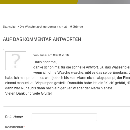
Startseite
Die Waschmaschine pumpt nicht ab - 6 Gründe
Sie sind hier
AUF DAS KOMMENTAR ANTWORTEN
von Jussi am 08.08.2016
Hallo nochmal,
danke schon mal für die schnelle Antwort. Ja, das Wasser ble
wenn ich ohne Wäsche wasche, gibt es das selbe Ergebnis. 
habe ich mal probiert, es wird jedoch bis zum Alarm nichts abgepumpt, der Eim
einmal manuell auf Abpumpen gestellt. Daraufhin habe ich ein "Klick" gehört, dü
dann war Ruhe, bis dann nach einiger Zeit wieder der Alarm piepste.
Vielen Dank und viele Grüße!
Dein Name
Kommentar
*