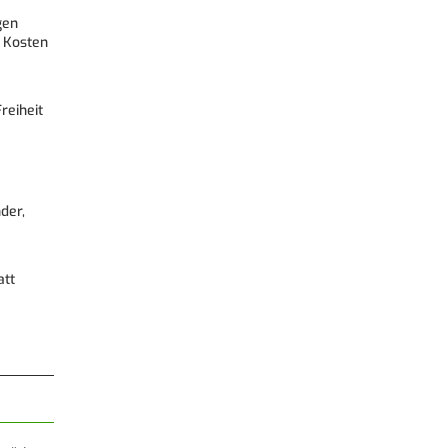
gen
 Kosten
reiheit
der,
att