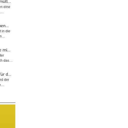
emütl…
en eine
t,…
enen…
 in die
sin…
e mi…
ter
rch das…
für d…
rd der
ge…