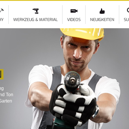
Direkt
zum
Inhalt
IY
WERKZEUG & MATERIAL
VIDEOS
NEUIGKEITEN
SU
N
ng
und Ton
Garten