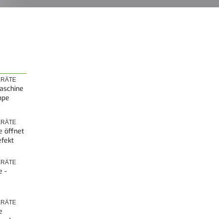
RÄTE
aschine
mpe
RÄTE
 öffnet
efekt
RÄTE
 -
RÄTE
e