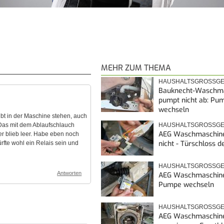
MEHR ZUM THEMA
HAUSHALTSGROSSGE
Bauknecht-Waschm
pumpt nicht ab: Pu
wechseln
ibt in der Maschine stehen, auch
Das mit dem Ablaufschlauch
HAUSHALTSGROSSGE
AEG Waschmaschine
er blieb leer. Habe eben noch
nicht - Türschloss d
rfte wohl ein Relais sein und
HAUSHALTSGROSSGE
Antworten
AEG Waschmaschine
Pumpe wechseln
HAUSHALTSGROSSGE
AEG Waschmaschin