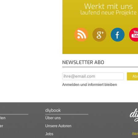
Werkt mit uns
laufend neue Projekte
NEWSLETTER ABO
E-Mail Addresse
*
Anmelden und informiert bleiben
diybook
ten
Über uns
er
Unsere Autoren
Bil
Jobs