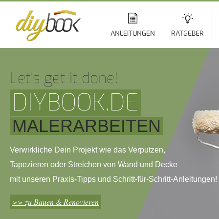
Di
z
In
ANLEITUNGEN
RATGEBER
Let‘s get it done!
DIYBOOK.DE
MALERARBEITEN
Verwirkliche Dein Projekt wie das Verputzen,
Tapezieren oder Streichen von Wand und Decke
mit unseren Praxis-Tipps und Schritt-für-Schritt-Anleitungen!
>> zu Bauen & Renovieren