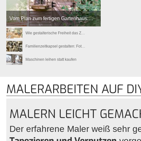
Vom Plan zum fertigen Gartenhaus:…
Wie gestalterische Freiheit das Z…
Familienzeitkapsel gestalten: Fot…
Maschinen leihen statt kaufen
MALERARBEITEN AUF D
MALERN LEICHT GEMAC
Der erfahrene Maler weiß sehr g
Tapezieren und Verputzen
vorge