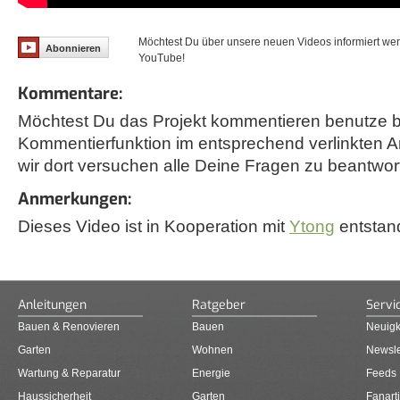
Möchtest Du über unsere neuen Videos informiert we
Abonnieren
YouTube!
Kommentare:
Möchtest Du das Projekt kommentieren benutze bi
Kommentierfunktion im entsprechend verlinkten A
wir dort versuchen alle Deine Fragen zu beantwor
Anmerkungen:
Dieses Video ist in Kooperation mit
Ytong
entstan
Anleitungen
Ratgeber
Servi
Bauen & Renovieren
Bauen
Neuigk
Garten
Wohnen
Newsle
Wartung & Reparatur
Energie
Feeds
Haussicherheit
Garten
Fanarti