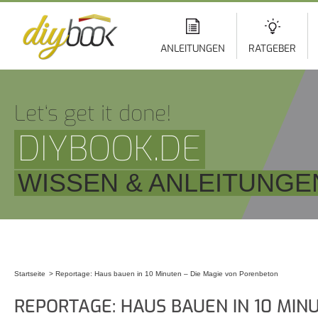
Di
z
In
ANLEITUNGEN
RATGEBER
Let‘s get it done!
DIYBOOK.DE
WISSEN & ANLEITUNGE
Startseite
Reportage: Haus bauen in 10 Minuten – Die Magie von Porenbeton
Sie sind hier
REPORTAGE: HAUS BAUEN IN 10 MINU