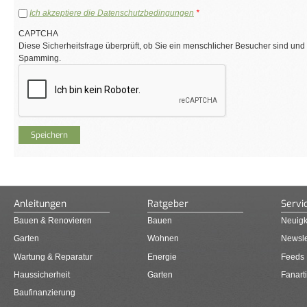
Ich akzeptiere die Datenschutzbedingungen
*
CAPTCHA
Diese Sicherheitsfrage überprüft, ob Sie ein menschlicher Besucher sind und
Spamming.
Anleitungen
Ratgeber
Servi
Bauen & Renovieren
Bauen
Neuigk
Garten
Wohnen
Newsle
Wartung & Reparatur
Energie
Feeds
Haussicherheit
Garten
Fanarti
Baufinanzierung