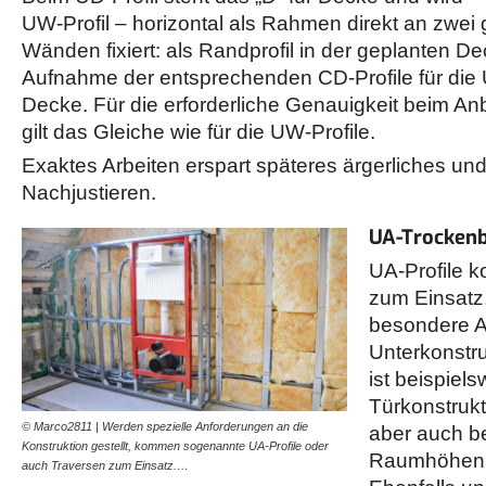
UW-Profil – horizontal als Rahmen direkt an zwe
Wänden fixiert: als Randprofil in der geplanten 
Aufnahme der entsprechenden CD-Profile für die 
Decke. Für die erforderliche Genauigkeit beim An
gilt das Gleiche wie für die UW-Profile.
Exaktes Arbeiten erspart späteres ärgerliches un
Nachjustieren.
UA-Trockenb
UA-Profile k
zum Einsatz,
besondere A
Unterkonstr
ist beispiels
Türkonstrukt
© Marco2811 | Werden spezielle Anforderungen an die
aber auch b
Konstruktion gestellt, kommen sogenannte UA-Profile oder
Raumhöhen 
auch Traversen zum Einsatz.…