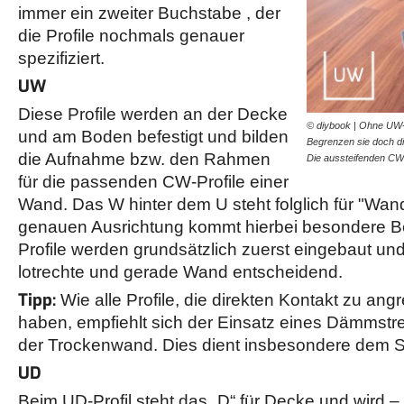
immer ein zweiter Buchstabe , der
die Profile nochmals genauer
spezifiziert.
UW
Diese Profile werden an der Decke
© diybook | Ohne UW- 
und am Boden befestigt und bilden
Begrenzen sie doch d
die Aufnahme bzw. den Rahmen
Die aussteifenden C
für die passenden CW-Profile einer
Wand. Das W hinter dem U steht folglich für "Wand
genauen Ausrichtung kommt hierbei besondere B
Profile werden grundsätzlich zuerst eingebaut und
lotrechte und gerade Wand entscheidend.
Tipp:
Wie alle Profile, die direkten Kontakt zu an
haben, empfiehlt sich der Einsatz eines Dämmstr
der Trockenwand. Dies dient insbesondere dem S
UD
Beim UD-Profil steht das „D“ für Decke und wird 