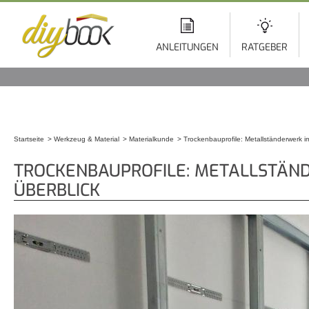
Di
z
In
ANLEITUNGEN
RATGEBER
Startseite
Werkzeug & Material
Materialkunde
Trockenbauprofile: Metallständerwerk i
Sie sind hier
TROCKENBAUPROFILE: METALLSTÄN
ÜBERBLICK