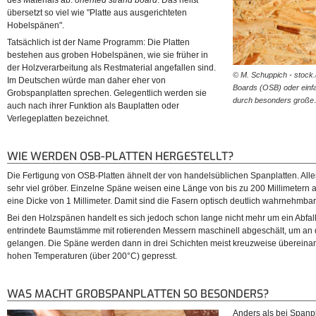
des Materials ab:
oriented strand board
. Das heißt
übersetzt so viel wie "Platte aus ausgerichteten
Hobelspänen".
Tatsächlich ist der Name Programm: Die Platten
bestehen aus groben Hobelspänen, wie sie früher in
der Holzverarbeitung als Restmaterial angefallen sind.
© M. Schuppich - stock.
Im Deutschen würde man daher eher von
Boards (OSB) oder einf
Grobspanplatten sprechen. Gelegentlich werden sie
durch besonders groß
auch nach ihrer Funktion als Bauplatten oder
Verlegeplatten bezeichnet.
WIE WERDEN OSB-PLATTEN HERGESTELLT?
Die Fertigung von OSB-Platten ähnelt der von handelsüblichen Spanplatten. Alle
sehr viel gröber. Einzelne Späne weisen eine Länge von bis zu 200 Millimetern 
eine Dicke von 1 Millimeter. Damit sind die Fasern optisch deutlich wahrnehmbar
Bei den Holzspänen handelt es sich jedoch schon lange nicht mehr um ein Abfal
entrindete Baumstämme mit rotierenden Messern maschinell abgeschält, um an
gelangen. Die Späne werden dann in drei Schichten meist kreuzweise übereinand
hohen Temperaturen (über 200°C) gepresst.
WAS MACHT GROBSPANPLATTEN SO BESONDERS?
Anders als bei Spanpl