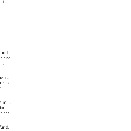
att
emütl…
en eine
t,…
enen…
 in die
sin…
e mi…
ter
rch das…
für d…