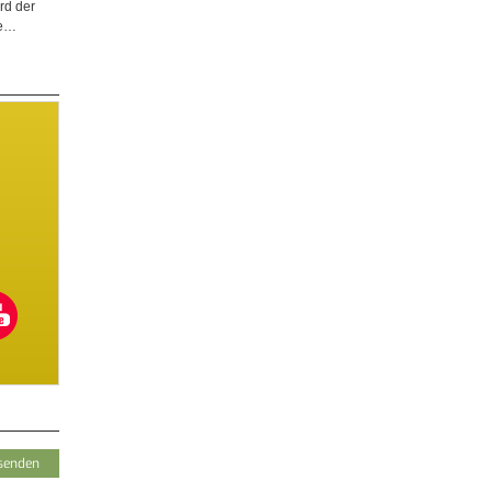
rd der
ge…