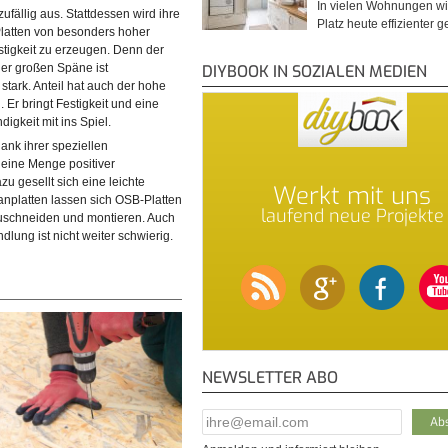
In vielen Wohnungen wi
zufällig aus. Stattdessen wird ihre
Platz heute effizienter 
Platten von besonders hoher
estigkeit zu erzeugen. Denn der
DIYBOOK IN SOZIALEN MEDIEN
er großen Späne ist
stark. Anteil hat auch der hohe
. Er bringt Festigkeit und eine
gkeit mit ins Spiel.
ank ihrer speziellen
 eine Menge positiver
zu gesellt sich eine leichte
Werkt mit uns
anplatten lassen sich OSB-Platten
laufend neue Projekte
 zuschneiden und montieren. Auch
lung ist nicht weiter schwierig.
NEWSLETTER ABO
E-Mail Addresse
*