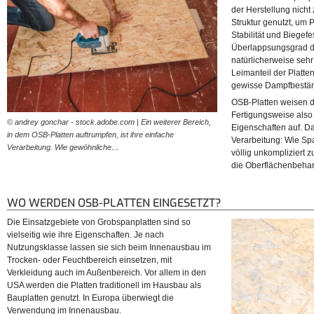
der Herstellung nicht 
Struktur genutzt, um 
Stabilität und Biegef
Überlappsungsgrad d
natürlicherweise sehr 
Leimanteil der Platten
gewisse Dampfbeständi
OSB-Platten weisen d
Fertigungsweise also
© andrey gonchar - stock.adobe.com | Ein weiterer Bereich,
Eigenschaften auf. Da
in dem OSB-Platten auftrumpfen, ist ihre einfache
Verarbeitung: Wie Sp
Verarbeitung. Wie gewöhnliche…
völlig unkompliziert
die Oberflächenbehand
WO WERDEN OSB-PLATTEN EINGESETZT?
Die Einsatzgebiete von Grobspanplatten sind so
vielseitig wie ihre Eigenschaften. Je nach
Nutzungsklasse lassen sie sich beim Innenausbau im
Trocken- oder Feuchtbereich einsetzen, mit
Verkleidung auch im Außenbereich. Vor allem in den
USA werden die Platten traditionell im Hausbau als
Bauplatten genutzt. In Europa überwiegt die
Verwendung im Innenausbau.