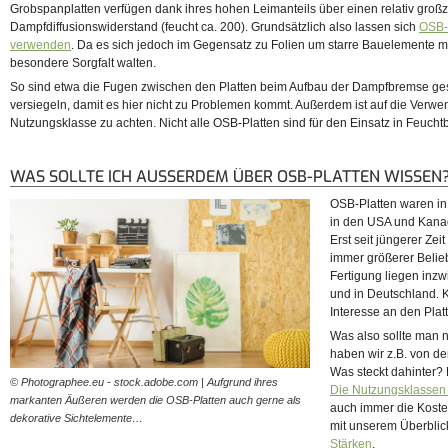
Grobspanplatten verfügen dank ihres hohen Leimanteils über einen relativ groß
Dampfdiffusionswiderstand (feucht ca. 200). Grundsätzlich also lassen sich
OSB-
verwenden
. Da es sich jedoch im Gegensatz zu Folien um starre Bauelemente m
besondere Sorgfalt walten.
So sind etwa die Fugen zwischen den Platten beim Aufbau der Dampfbremse ge
versiegeln, damit es hier nicht zu Problemen kommt. Außerdem ist auf die Verwe
Nutzungsklasse zu achten. Nicht alle OSB-Platten sind für den Einsatz in Feucht
WAS SOLLTE ICH AUSSERDEM ÜBER OSB-PLATTEN WISSEN?
OSB-Platten waren in
in den USA und Kana
Erst seit jüngerer Zei
immer größerer Belieb
Fertigung liegen inzw
und in Deutschland. 
Interesse an den Plat
Was also sollte man 
haben wir z.B. von d
Was steckt dahinter? 
© Photographee.eu - stock.adobe.com | Aufgrund ihres
Die Nutzungsklassen
markanten Äußeren werden die OSB-Platten auch gerne als
auch immer die Kosten
dekorative Sichtelemente…
mit unserem Überbli
Stärken
.