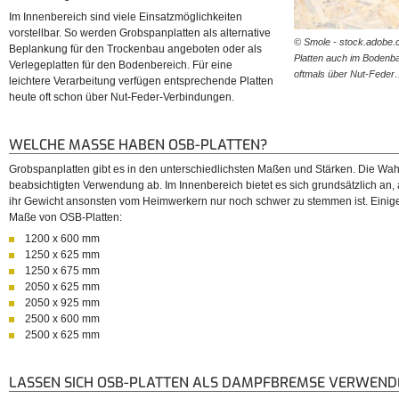
Im Innenbereich sind viele Einsatzmöglichkeiten
vorstellbar. So werden Grobspanplatten als alternative
© Smole - stock.adobe.
Beplankung für den Trockenbau angeboten oder als
Platten auch im Bodenba
Verlegeplatten für den Bodenbereich. Für eine
oftmals über Nut-Fede
leichtere Verarbeitung verfügen entsprechende Platten
heute oft schon über Nut-Feder-Verbindungen.
WELCHE MASSE HABEN OSB-PLATTEN?
Grobspanplatten gibt es in den unterschiedlichsten Maßen und Stärken. Die Wahl 
beabsichtigten Verwendung ab. Im Innenbereich bietet es sich grundsätzlich an, a
ihr Gewicht ansonsten vom Heimwerkern nur noch schwer zu stemmen ist. Einige
Maße von OSB-Platten:
1200 x 600 mm
1250 x 625 mm
1250 x 675 mm
2050 x 625 mm
2050 x 925 mm
2500 x 600 mm
2500 x 625 mm
LASSEN SICH OSB-PLATTEN ALS DAMPFBREMSE VERWEND