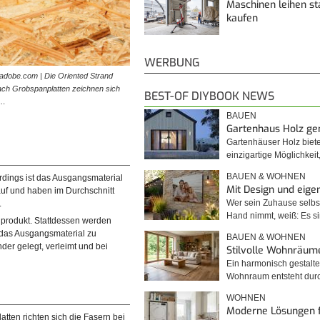
Maschinen leihen st
kaufen
WERBUNG
adobe.com | Die Oriented Strand
ach Grobspanplatten zeichnen sich
BEST-OF DIYBOOK NEWS
e…
BAUEN
Gartenhaus Holz g
Gartenhäuser Holz biet
einzigartige Möglichkei
BAUEN & WOHNEN
rdings ist das Ausgangsmaterial
Mit Design und eig
auf und haben im Durchschnitt
Wer sein Zuhause selbst
.
Hand nimmt, weiß: Es 
lprodukt. Stattdessen werden
 das Ausgangsmaterial zu
BAUEN & WOHNEN
er gelegt, verleimt und bei
Stilvolle Wohnräum
Ein harmonisch gestalte
Wohnraum entsteht du
WOHNEN
Moderne Lösungen 
atten richten sich die Fasern bei