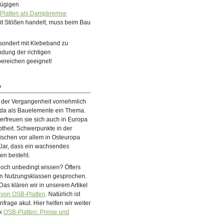
zügigen
Platten als Dampbremse
it Stößen handelt, muss beim Bau
sondert mit Klebeband zu
ndung der richtigen
bereichen geeignet!
 der Vergangenheit vornehmlich
da als Bauelemente ein Thema.
t erfreuen sie sich auch in Europa
theit. Schwerpunkte in der
ischen vor allem in Osteuropa
Klar, dass ein wachsendes
ten besteht.
noch unbedingt wissen? Öfters
en Nutzungsklassen gesprochen.
Das klären wir in unserem Artikel
 von OSB-Platten
. Natürlich ist
frage akut. Hier helfen wir weiter
ck
OSB-Platten: Preise und