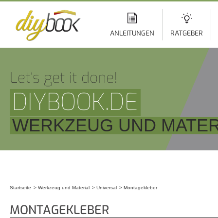
Di
z
In
ANLEITUNGEN
RATGEBER
Let‘s get it done!
DIYBOOK.DE
WERKZEUG UND MATERI
Startseite
Werkzeug und Material
Universal
Montagekleber
Sie sind hier
MONTAGEKLEBER