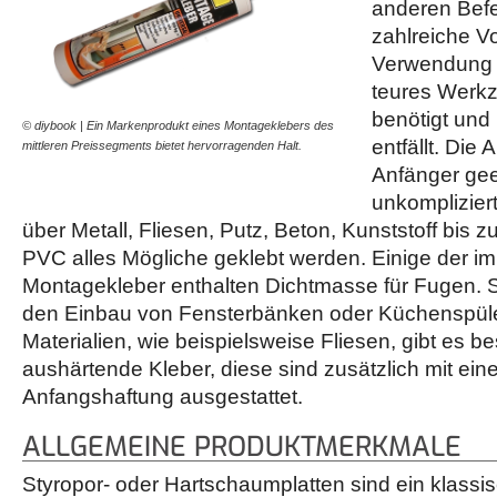
anderen Bef
zahlreiche V
Verwendung 
teures Werkz
benötigt und 
© diybook | Ein Markenprodukt eines Montageklebers des
entfällt. Die
mittleren Preissegments bietet hervorragenden Halt.
Anfänger gee
unkomplizier
über Metall, Fliesen, Putz, Beton, Kunststoff bis z
PVC alles Mögliche geklebt werden. Einige der im
Montagekleber enthalten Dichtmasse für Fugen. S
den Einbau von Fensterbänken oder Küchenspül
Materialien, wie beispielsweise Fliesen, gibt es b
aushärtende Kleber, diese sind zusätzlich mit ei
Anfangshaftung ausgestattet.
ALLGEMEINE PRODUKTMERKMALE
Styropor- oder Hartschaumplatten sind ein klassis