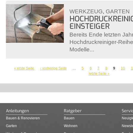
WERKZEUG
,
GARTEN
HOCHDRUCKREINI
EINSTEIGER
Bereits Ende letzten Jah
Hochdruckreiniger-Reihe 
Modelle...
SEITEN
« erste Seite
‹ vorherige Seite
…
5
6
7
8
9
10
1
letzte Seite »
Anleitungen
Ratgeber
Servi
Bauen & Renovieren
Bauen
Neuigk
Garten
Wohnen
Newsle