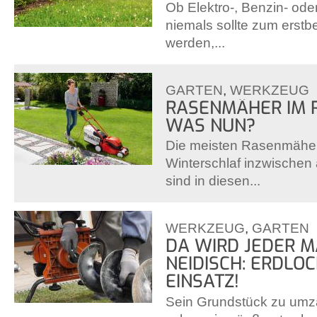
Ob Elektro-, Benzin- od
niemals sollte zum erstb
werden,...
GARTEN
,
WERKZEUG
RASENMÄHER IM 
WAS NUN?
Die meisten Rasenmäher
Winterschlaf inzwische
sind in diesen...
WERKZEUG
,
GARTEN
DA WIRD JEDER 
NEIDISCH: ERDLO
EINSATZ!
Sein Grundstück zu umzä