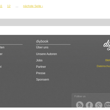
11
12
…
nächste Seite ›
diybook
ten
Über uns
er
Unsere Autoren
Bil
Jobs
Datenschut
el
Partner
Presse
Sponsern
Follow us