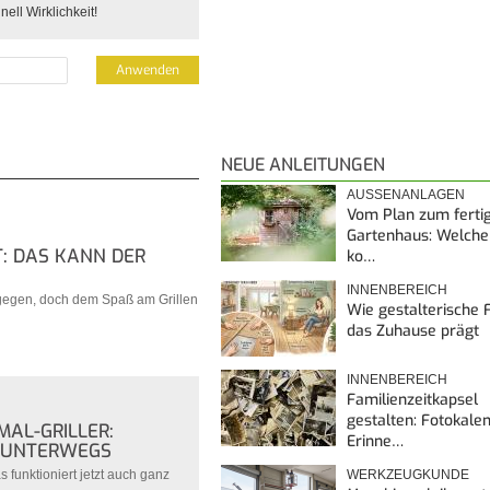
ell Wirklichkeit!
NEUE ANLEITUNGEN
AUSSENANLAGEN
Vom Plan zum ferti
Gartenhaus: Welche
T: DAS KANN DER
ko…
INNENBEREICH
gegen, doch dem Spaß am Grillen
Wie gestalterische F
das Zuhause prägt
INNENBEREICH
Familienzeitkapsel
gestalten: Fotokalen
AL-GRILLER:
Erinne…
 UNTERWEGS
WERKZEUGKUNDE
funktioniert jetzt auch ganz