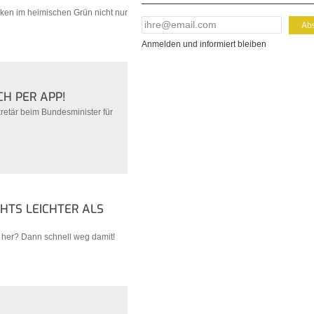
ocken im heimischen Grün nicht nur
E-Mail Addresse
*
Anmelden und informiert bleiben
CH PER APP!
kretär beim Bundesminister für
HTS LEICHTER ALS
l her? Dann schnell weg damit!