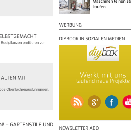
Maschinen leihen st
kaufen
WERBUNG
SELBSTGEMACHT
DIYBOOK IN SOZIALEN MEDIEN
 Beetpflanzen profitieren von
Werkt mit uns
TALTEN MIT
laufend neue Projekte
itige Oberflächenausführungen,
N! – GARTENSTILE UND
NEWSLETTER ABO