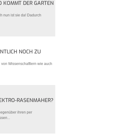
SO KOMMT DER GARTEN
h nun ist sie da! Dadurch
GENTLICH NOCH ZU
d von Wissenschaftlern wie auch
ELEKTRO-RASENMÄHER?
gegenüber ihren per
sen...