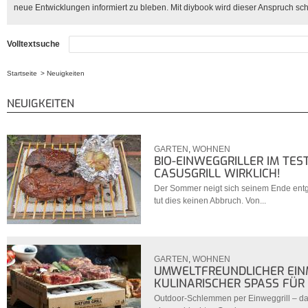
neue Entwicklungen informiert zu bleben. Mit diybook wird dieser Anspruch schn
Volltextsuche
Startseite
Neuigkeiten
Sie sind hier
NEUIGKEITEN
GARTEN
,
WOHNEN
BIO-EINWEGGRILLER IM TES
CASUSGRILL WIRKLICH!
Der Sommer neigt sich seinem Ende ent
tut dies keinen Abbruch. Von...
GARTEN
,
WOHNEN
UMWELTFREUNDLICHER EINM
KULINARISCHER SPASS FÜR
Outdoor-Schlemmen per Einweggrill – das 