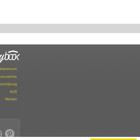
Impressum
dverzeichnis
zerklärung
AGB
Werben