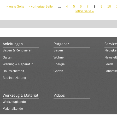
SEITEN
« erste Seite
‹ vorherige Seite
…
4
5
6
7
8
9
10
letzte Seite »
Anleitungen
Ratgeber
Service
Bauen & Renovieren
Bauen
Neuigkei
Garten
Wohnen
Newslett
Wartung & Reparatur
Energie
Feeds
Haussicherheit
Garten
Fanartik
Baufinanzierung
Werkzeug & Material
Videos
Werkzeugkunde
Materialkunde