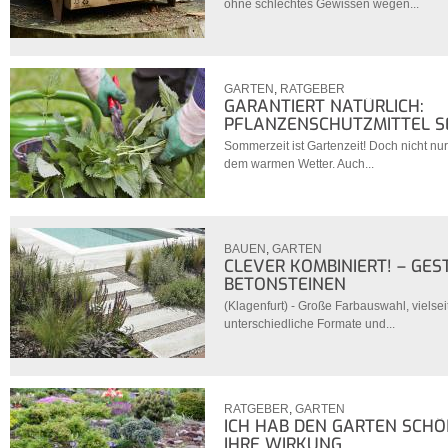
ohne schlechtes Gewissen wegen...
GARTEN
,
RATGEBER
GARANTIERT NATÜRLICH:
PFLANZENSCHUTZMITTEL 
Sommerzeit ist Gartenzeit! Doch nicht nur
dem warmen Wetter. Auch...
BAUEN
,
GARTEN
CLEVER KOMBINIERT! – GES
BETONSTEINEN
(Klagenfurt) - Große Farbauswahl, vielse
unterschiedliche Formate und...
RATGEBER
,
GARTEN
ICH HAB DEN GARTEN SCHÖ
IHRE WIRKUNG