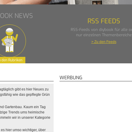
BOOK NEWS
RSS FEEDS
RSS-Feeds von diybook für alle o
nur einzelnen Themenbereiche
> Zu den Feeds
 den Rubriken
WERBUNG
gtäglich gibt es hier Neues zu
gsfähig wie das gepflegte Grün
 und Gartenbau. Kaum ein Tag
tzige Trends ums heimische
ammeln wir in unserer Kategorie
 es hier umso wichtiger, über