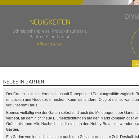
DIY
NEUIGKEITEN
Schnäppchenpreise, Produktneuheiten,
Bautrends und mehr
> Zu den News
Zu
NEUES IN GARTEN
Der Garten ist im modernen Haushalt Ruhepol und Erholungsstätte zugleich. Ta
entdecken und Neues zu erreichen. Kaum ein anderer Ort gibt sich so wandlun
vor unserem Haus.
Ebenso vielfältig wie der Garten selbst sind auch die Meldungen über Garten
vergeht, an dem nicht neue Blumenzüchtungen auf den Markt kommen oder wi
Grün entstehen. Alle Nachrichten, die sich an den Hobby-Botaniker wenden, s
Garten
.
Ein Garten versinnbildlicht immer auch den Geschmack seiner Zeit. Deshalb ist