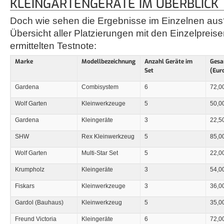
KLEINGARTENGERÄTE IM ÜBERBLICK
Doch wie sehen die Ergebnisse im Einzelnen aus?
Übersicht aller Platzierungen mit den Einzelpreise
ermittelten Testnote:
Marke
Modellbezeichnung
Anzahl Geräte im
Gesa
Set
(Eur
Gardena
Combisystem
6
72,0
Wolf Garten
Kleinwerkzeuge
5
50,0
Gardena
Kleingeräte
3
22,5
SHW
Rex Kleinwerkzeug
5
85,0
Wolf Garten
Multi-Star Set
5
22,0
Krumpholz
Kleingeräte
3
54,0
Fiskars
Kleinwerkzeuge
3
36,0
Gardol (Bauhaus)
Kleinwerkzeug
5
35,0
Freund Victoria
Kleingeräte
6
72,0