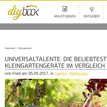
Di
z
In
ANLEITUNGEN
RATGEBER
Startseite
Neuigkeiten
Sie sind hier
UNIVERSALTALENTE: DIE BELIEBTES
KLEINGARTENGERÄTE IM VERGLEICH
von Fred am 05.05.2017, in
Garten
,
Werkzeug