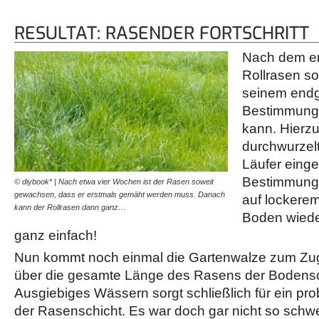
RESULTAT: RASENDER FORTSCHRITT
Nach dem er
Rollrasen so
seinem endg
Bestimmungs
kann. Hierzu
durchwurzel
Läufer einge
Bestimmungso
© diybook* | Nach etwa vier Wochen ist der Rasen soweit
gewachsen, dass er erstmals gemäht werden muss. Danach
auf lockerem
kann der Rollrasen dann ganz…
Boden wieder
ganz einfach!
Nun kommt noch einmal die Gartenwalze zum Zuge
über die gesamte Länge des Rasens der Bodensch
Ausgiebiges Wässern sorgt schließlich für ein p
der Rasenschicht. Es war doch gar nicht so schwe