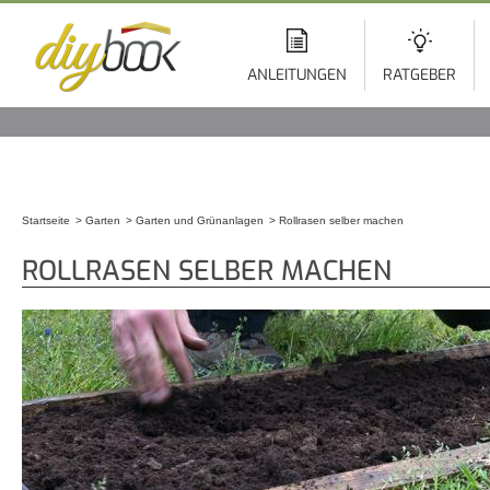
Di
z
In
ANLEITUNGEN
RATGEBER
Startseite
Garten
Garten und Grünanlagen
Rollrasen selber machen
Sie sind hier
ROLLRASEN SELBER MACHEN