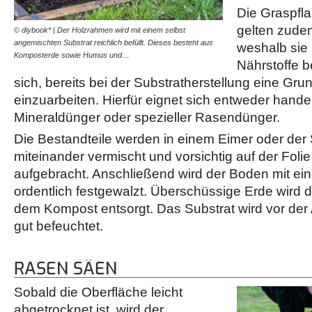
Die Graspfl
gelten zudem
© diybook* | Der Holzrahmen wird mit einem selbst
© diybook* | Das Substrat
angemischten Substrat reichlich befüllt. Dieses besteht aus
gründlich flach gedrückt,
weshalb sie
Komposterde sowie Humus und…
bildet. Diese wird…
Nährstoffe b
sich, bereits bei der Substratherstellung eine G
einzuarbeiten. Hierfür eignet sich entweder hande
Mineraldünger oder spezieller Rasendünger.
Die Bestandteile werden in einem Eimer oder der
miteinander vermischt und vorsichtig auf der Fol
aufgebracht. Anschließend wird der Boden mit ei
ordentlich festgewalzt. Überschüssige Erde wird 
dem Kompost entsorgt. Das Substrat wird vor der
gut befeuchtet.
RASEN SÄEN
Sobald die Oberfläche leicht
abgetrocknet ist, wird der