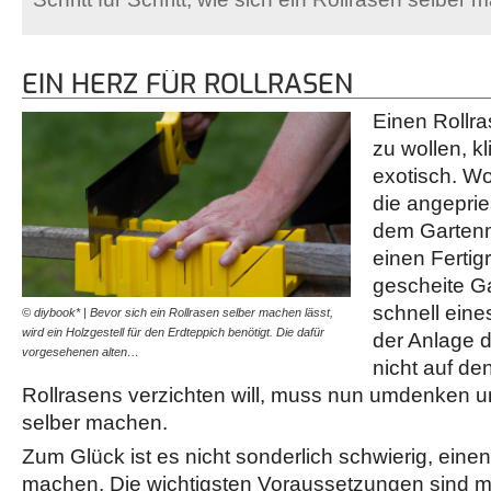
EIN HERZ FÜR ROLLRASEN
Einen Rollra
zu wollen, k
exotisch. Wo
die angepri
dem Gartenm
einen Ferti
gescheite G
schnell eine
© diybook* | Bevor sich ein Rollrasen selber machen lässt,
wird ein Holzgestell für den Erdteppich benötigt. Die dafür
der Anlage 
vorgesehenen alten…
nicht auf de
Rollrasens verzichten will, muss nun umdenken u
selber machen.
Zum Glück ist es nicht sonderlich schwierig, einen
machen. Die wichtigsten Voraussetzungen sind mi