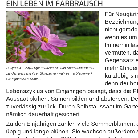
EIN LEBEN IM FARBRAUSCH
Für Neugärtn
Bezeichnung
nicht gerad
wenn es um 
Immerhin lä
vermuten, da
Gegensatz e
mehrjährige
© diybook* | Einjährige Pflanzen wie das Schmuckkörbchen
zünden während ihrer Blütezeit ein wahres Farbfeuerwerk.
kurzlebig si
Sie eignen sich damit…
denn der bo
Lebenszyklus von Einjährigen besagt, dass die Pf
Aussaat blühen, Samen bilden und absterben. D
zuverlässig zurück. Durch Selbstaussaat im Gart
nämlich dauerhaft gesichert.
Zu den Einjährigen zählen viele Sommerblumen,
üppig und lange blühen. Sie wachsen außerdem sc