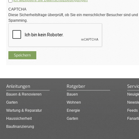
Ich akzeptiere die Datenschutzbedingungen
*
CAPTCHA
Diese Sicherheitsfrage überprüft, ob Sie ein menschlicher Besucher sind und
Spamming.
Anleitungen
Ratgeber
Servi
Bauen & Renovieren
Bauen
Neuigk
Garten
Wohnen
Newsle
Wartung & Reparatur
Energie
Feeds
Haussicherheit
Garten
Fanarti
Baufinanzierung