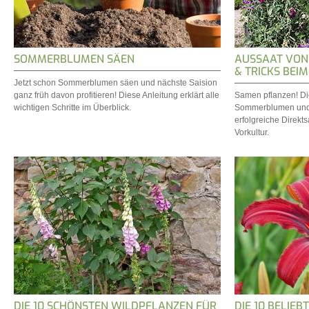
SOMMERBLUMEN SÄEN
AUSSAAT VON
& TRICKS BEI
Jetzt schon Sommerblumen säen und nächste Saision
ganz früh davon profitieren! Diese Anleitung erklärt alle
Samen pflanzen! Die
wichtigen Schritte im Überblick.
Sommerblumen und gi
erfolgreiche Direk
Vorkultur.
DIE 10 SCHÖNSTEN WILDPFLANZEN FÜR
DIE 10 BELIE