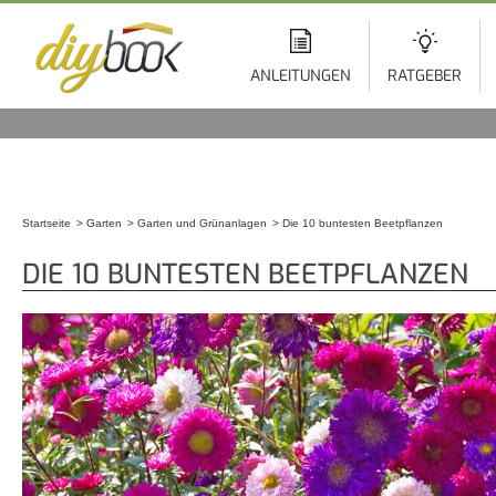
Di
z
In
ANLEITUNGEN
RATGEBER
Startseite
Garten
Garten und Grünanlagen
Die 10 buntesten Beetpflanzen
Sie sind hier
DIE 10 BUNTESTEN BEETPFLANZEN