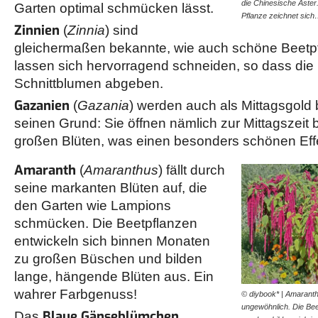
die Chinesische Aste
Garten optimal schmücken lässt.
Pflanze zeichnet sic
Zinnien
(
Zinnia
) sind
gleichermaßen bekannte, wie auch schöne Beetpf
lassen sich hervorragend schneiden, so dass die
Schnittblumen abgeben.
Gazanien
(
Gazania
) werden auch als Mittagsgold 
seinen Grund: Sie öffnen nämlich zur Mittagszeit b
großen Blüten, was einen besonders schönen Effek
Amaranth
(
Amaranthus
) fällt durch
seine markanten Blüten auf, die
den Garten wie Lampions
schmücken. Die Beetpflanzen
entwickeln sich binnen Monaten
zu großen Büschen und bilden
lange, hängende Blüten aus. Ein
wahrer Farbgenuss!
© diybook* | Amaranth 
ungewöhnlich. Die Bee
Blaue Gänseblümchen
Das