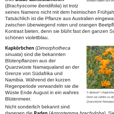
sondern bilden sich 
(
Brachyscome iberidifolia
) ist trotz
seines Namens nicht mit dem heimischen Frühjah
Tatsächlich ist die Pflanze aus Australien eingew
zwischen überwiegend roten und orangen Beetpf
Kontrast bieten, denn sie blüht fast den ganzen 
schönen violettblau.
Kapkörbchen
(
Dimorphotheca
sinuata
) sind die bekannten
Blütenpflanzen aus der
Quarzwüste Namaqualand an der
Grenze von Südafrika und
Namibia. Während der kurzen
Regenperiode verwandeln sie die
Wüste Ende August in ein wahres
© diybook* | Kapkörb
Denn sie zählen zu den
Blütenmeer.
Quarzwüste Namaqua
Nicht sonderlich bekannt sind
Raden
dagegen die
(
Agrostemma brachyloba
). S