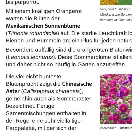
bis purpurrot.
© diybook* | Mit ihrem
Mit einem knalligen Orangerot
Mexikanische Sonnenb
warten die Blüten der
Blumenbeet. Doch nic
Mexikanischen Sonnenblume
(
Tithonia rotundifolia
) auf. Die starke Leuchtkraft 
Bienen und Hummeln an; ein Plus für jeden natu
Besonders auffällig sind die orangeroten Blütenwi
(
Leonotis leonurus
). Diese Sommerblume ist alle
und daher nicht so häufig in Gärten anzutreffen.
Die vielleicht bunteste
Chinesische
Blütenpracht zeigt die
Aster
(
Callistephus chinensis
),
gemeinhin auch als Sommeraster
bezeichnet. Fertige
Samenmischungen enthalten in
der Regel eine sehr vielfältige
Farbpalette, mit der sich der
© diybook* | Optimal z