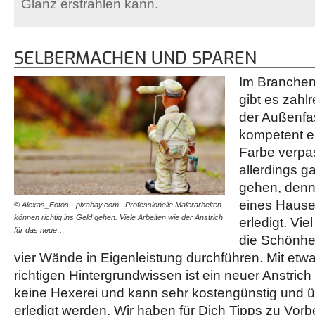
Glanz erstrahlen kann.
SELBERMACHEN UND SPAREN
Im Branchen
gibt es zahl
der Außenfa
kompetent e
Farbe verpa
allerdings g
gehen, denn
eines Hauses
© Alexas_Fotos - pixabay.com | Professionelle Malerarbeiten
können richtig ins Geld gehen. Viele Arbeiten wie der Anstrich
erledigt. Vie
für das neue…
die Schönhei
vier Wände in Eigenleistung durchführen. Mit et
richtigen Hintergrundwissen ist ein neuer Anstric
keine Hexerei und kann sehr kostengünstig und 
erledigt werden. Wir haben für Dich Tipps zu Vor