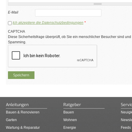
E-Mail
Ich akzeptiere die Datenschutzbedingungen
*
CAPTCHA
Diese Sicherheitsfrage überprüft, ob Sie ein menschlicher Besucher sind und
Spamming.
Anleitungen
Ratgeber
Servi
Bauen & Renovieren
Bauen
Neuigk
Garten
Wohnen
Newsle
Wartung & Reparatur
Energie
Feeds