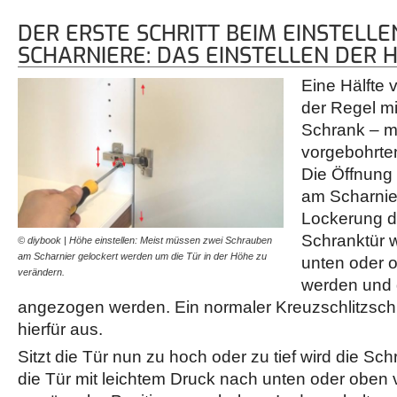
DER ERSTE SCHRITT BEIM EINSTELLE
SCHARNIERE: DAS EINSTELLEN DER 
Eine Hälfte
der Regel m
Schrank – me
vorgebohrten
Die Öffnung
am Scharnier
Lockerung d
Schranktür w
© diybook | Höhe einstellen: Meist müssen zwei Schrauben
am Scharnier gelockert werden um die Tür in der Höhe zu
unten oder 
verändern.
werden und 
angezogen werden. Ein normaler Kreuzschlitzsch
hierfür aus.
Sitzt die Tür nun zu hoch oder zu tief wird die Sch
die Tür mit leichtem Druck nach unten oder oben 