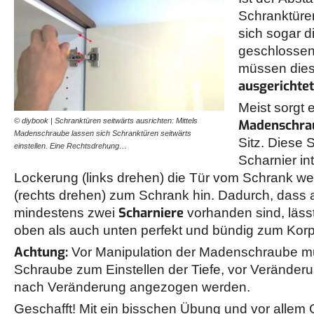
Schranktüren
sich sogar d
geschlosse
müssen die
ausgerichte
Meist sorgt
© diybook | Schranktüren seitwärts ausrichten: Mittels
Madenschr
Madenschraube lassen sich Schranktüren seitwärts
Sitz. Diese 
einstellen. Eine Rechtsdrehung…
Scharnier in
Lockerung (links drehen) die Tür vom Schrank w
(rechts drehen) zum Schrank hin. Dadurch, dass
Scharniere
mindestens zwei
vorhanden sind, läss
oben als auch unten perfekt und bündig zum Korp
Achtung:
Vor Manipulation der Madenschraube mu
Schraube zum Einstellen der Tiefe, vor Veränderu
nach Veränderung angezogen werden.
Geschafft! Mit ein bisschen Übung und vor allem 