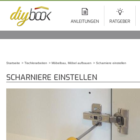
Di
z
In
ANLEITUNGEN
RATGEBER
Startseite
Tischlerarbeiten
Möbelbau, Möbel aufbauen
Scharniere einstellen
Sie sind hier
SCHARNIERE EINSTELLEN