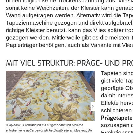
bilden folglich keine Trockenspannung aus. Vlies
somit keine Weichzeiten, der Kleister kann genaus
Wand aufgetragen werden. Alternativ wird die Tap
Tapeziermaschine gezogen und direkt aufgebrach
richtige Kleister benutzt, kann das Vlies später t
gezogen werden. Mittlerweile gibt es die meisten 
Papierträger benötigen, auch als Variante mit Vlie
MIT VIEL STRUKTUR: PRÄGE- UND P
Tapeten sind 
gibt viele Ta
geprägte Ob
damit intere
Effekte hervo
schlichteren
Prägetapete
sozusagen d
© diybook | Profiltapeten mit aufgeschäumten Motiven
© diybook | Profiltapeten 
erlauben eine außergewöhnliche Bandbreite an Mustern, die
Deshalb können sie beim Ta
Evolutionsst