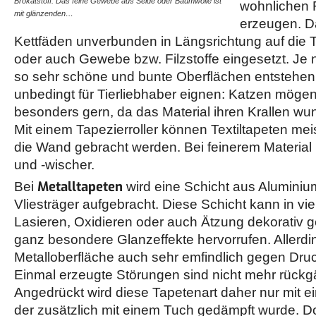
Brokatstoff. Das feine Gewebe aus Seide oder Baumwolle ist
wohnlichen 
mit glänzenden…
erzeugen. D
Kettfäden unverbunden in Längsrichtung auf die 
oder auch Gewebe bzw. Filzstoffe eingesetzt. Je
so sehr schöne und bunte Oberflächen entstehen, 
unbedingt für Tierliebhaber eignen: Katzen mögen
besonders gern, da das Material ihren Krallen wun
Mit einem Tapezierroller können Textiltapeten me
die Wand gebracht werden. Bei feinerem Material 
und -wischer.
Metalltapeten
Bei
wird eine Schicht aus Aluminiu
Vliesträger aufgebracht. Diese Schicht kann in viel
Lasieren, Oxidieren oder auch Ätzung dekorativ ge
ganz besondere Glanzeffekte hervorrufen. Allerdin
Metalloberfläche auch sehr emfindlich gegen Dr
Einmal erzeugte Störungen sind nicht mehr rück
Angedrückt wird diese Tapetenart daher nur mit e
der zusätzlich mit einem Tuch gedämpft wurde. D