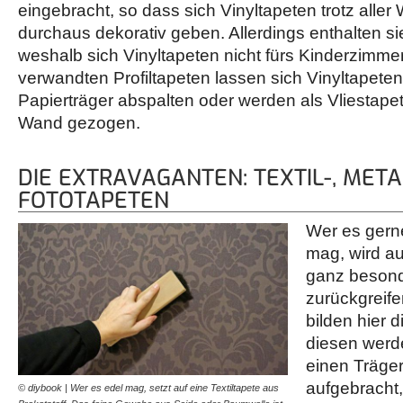
eingebracht, so dass sich Vinyltapeten trotz aller
durchaus dekorativ geben. Allerdings enthalten 
weshalb sich Vinyltapeten nicht fürs Kinderzimme
verwandten Profiltapeten lassen sich Vinyltapete
Papierträger abspalten oder werden als Vliestape
Wand gezogen.
DIE EXTRAVAGANTEN: TEXTIL-, META
FOTOTAPETEN
Wer es gern
mag, wird au
ganz besond
zurückgreife
bilden hier 
diesen werde
einen Träger
aufgebracht
© diybook | Wer es edel mag, setzt auf eine Textiltapete aus