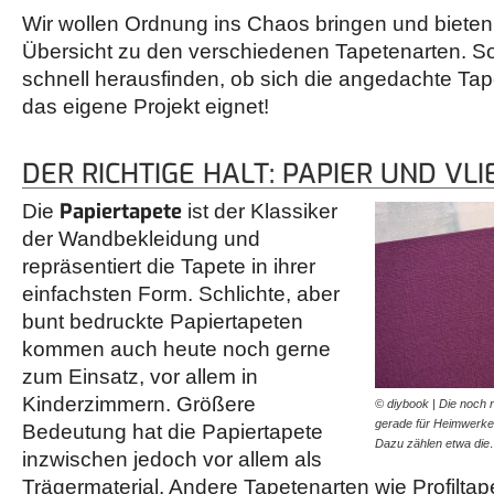
Wir wollen Ordnung ins Chaos bringen und bieten 
Übersicht zu den verschiedenen Tapetenarten. 
schnell herausfinden, ob sich die angedachte Tape
das eigene Projekt eignet!
DER RICHTIGE HALT: PAPIER UND VLI
Papiertapete
Die
ist der Klassiker
der Wandbekleidung und
repräsentiert die Tapete in ihrer
einfachsten Form. Schlichte, aber
bunt bedruckte Papiertapeten
kommen auch heute noch gerne
zum Einsatz, vor allem in
Kinderzimmern. Größere
© diybook | Die noch r
gerade für Heimwerker 
Bedeutung hat die Papiertapete
Dazu zählen etwa di
inzwischen jedoch vor allem als
Trägermaterial. Andere Tapetenarten wie Profiltap