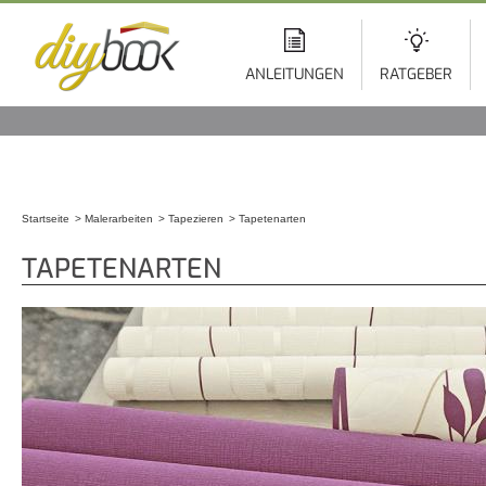
Di
z
In
ANLEITUNGEN
RATGEBER
Startseite
Malerarbeiten
Tapezieren
Tapetenarten
Sie sind hier
TAPETENARTEN