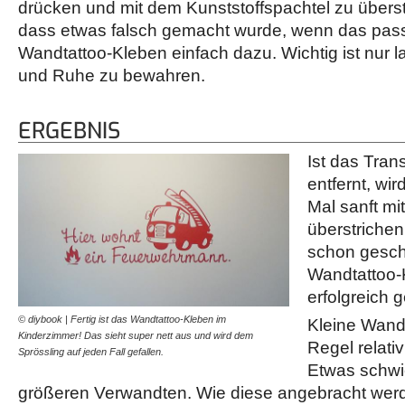
drücken und mit dem Kunststoffspachtel zu übers
dass etwas falsch gemacht wurde, wenn das passi
Wandtattoo-Kleben einfach dazu. Wichtig ist nur 
und Ruhe zu bewahren.
ERGEBNIS
Ist das Tran
entfernt, wir
Mal sanft mi
überstrichen
schon gesch
Wandtattoo-
erfolgreich g
© diybook | Fertig ist das Wandtattoo-Kleben im
Kleine Wandt
Kinderzimmer! Das sieht super nett aus und wird dem
Regel relati
Sprössling auf jeden Fall gefallen.
Etwas schwie
größeren Verwandten. Wie diese angebracht wer