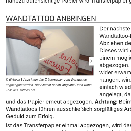
nahezu durchsichtige Papier wird Transferpapier
WANDTATTOO ANBRINGEN
Der nächste 
Wandtattoo-
Abziehen de
Dieses wird
einem mögli
abgezogen. B
wider erwart
hängen, wir
© diybook | Jetzt kann das Trägerpapier vom Wandtattoo
© diybook | Bevor es nun 
abgezogen werden. Aber immer schön langsam! Denn wenn
Kleben, wird das Motiv pen
einfach wied
Teile des Tattoos am…
angelegt, da
Achtung:
und das Papier erneut abgezogen.
Beim
Wandtattoos führen ausschließlich sorgfältiges Ar
Geduld zum Erfolg.
Ist das Transferpapier einmal abgezogen, wird da