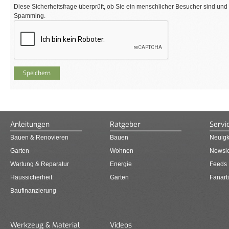
Diese Sicherheitsfrage überprüft, ob Sie ein menschlicher Besucher sind und
Spamming.
Anleitungen
Ratgeber
Servi
Bauen & Renovieren
Bauen
Neuigk
Garten
Wohnen
Newsle
Wartung & Reparatur
Energie
Feeds
Haussicherheit
Garten
Fanarti
Baufinanzierung
Werkzeug & Material
Videos