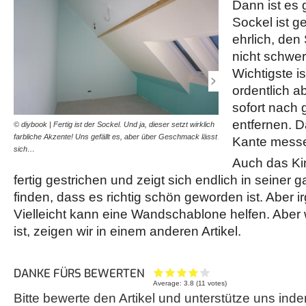
Dann ist es 
Sockel ist g
ehrlich, den 
nicht schwer
Wichtigste i
ordentlich a
sofort nach 
entfernen. D
© diybook | Fertig ist der Sockel. Und ja, dieser setzt wirklich
© diybook | Das Sockel-St
farbliche Akzente! Uns gefällt es, aber über Geschmack lässt
Aufnahme zeigt gestochen
Kante messe
sich…
soll es sein!
Auch das Kin
fertig gestrichen und zeigt sich endlich in seiner 
finden, dass es richtig schön geworden ist. Aber i
Vielleicht kann eine Wandschablone helfen. Aber
ist, zeigen wir in einem anderen Artikel.
DANKE FÜRS BEWERTEN
Average:
3.8
(
11
votes)
Bitte bewerte den Artikel und unterstütze uns inde