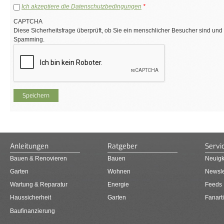
Ich akzeptiere die Datenschutzbedingungen
*
CAPTCHA
Diese Sicherheitsfrage überprüft, ob Sie ein menschlicher Besucher sind und
Spamming.
Anleitungen
Ratgeber
Servi
Bauen & Renovieren
Bauen
Neuigk
Garten
Wohnen
Newsle
Wartung & Reparatur
Energie
Feeds
Haussicherheit
Garten
Fanarti
Baufinanzierung