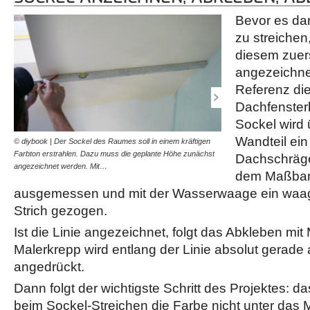
Bevor es da
zu streiche
diesem zuer
angezeichne
Referenz die
Dachfensterk
Sockel wird
Wandteil ein
© diybook | Der Sockel des Raumes soll in einem kräftigen
© diybook | Anschließend
Farbton erstrahlen. Dazu muss die geplante Höhe zunächst
Wand entlang der eingezei
Dachschräge
angezeichnet werden. Mit…
Malerkrepp abgeklebt.…
dem Maßban
ausgemessen und mit der Wasserwaage ein waa
Strich gezogen.
Ist die Linie angezeichnet, folgt das Abkleben mi
Malerkrepp wird entlang der Linie absolut gerade
angedrückt.
Dann folgt der wichtigste Schritt des Projektes: d
beim Sockel-Streichen die Farbe nicht unter das 