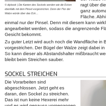
ragt über di
© diybook | Die Kanten des Sockels werden wie die Ecken
© diybook | In Bodennähe 
ebenfalls mit dem Pinsel vorgestrichen. Denn der Flor der
Walze den Boden nicht be
ganz automa
Walze würde über das Eck…
Wandbereich wird daher
Fläche. Abhi
einmal nur der Pinsel. Denn mit diesem kann wirkl
angearbeitet werden, sodass die angrenzende Fl
Gesicht bekommt.
Zu guter Letzt wird auch noch die Wandfläche in
vorgestrichen. Der Bügel der Walze zeigt dabei i
So kann dieser als Abstandshalter mißbraucht w
bleibt beim Streichen sauber.
SOCKEL STREICHEN
Die Vorarbeiten sind
abgeschlossen. Jetzt geht es
daran, den Sockel zu streichen.
Das ist nun keine Hexerei mehr
und es wird genauso vorgegangen