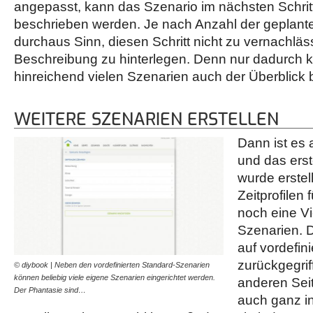
angepasst, kann das Szenario im nächsten Schrit
beschrieben werden. Je nach Anzahl der geplant
durchaus Sinn, diesen Schritt nicht zu vernachlä
Beschreibung zu hinterlegen. Denn nur dadurch k
hinreichend vielen Szenarien auch der Überblick
WEITERE SZENARIEN ERSTELLEN
Dann ist es 
und das erst
wurde erstel
Zeitprofilen 
noch eine Vi
Szenarien. D
auf vordefin
zurückgegrif
© diybook | Neben den vordefinierten Standard-Szenarien
können beliebig viele eigene Szenarien eingerichtet werden.
anderen Seit
Der Phantasie sind…
auch ganz in