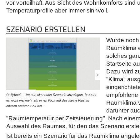
vor vorteilhaft. Aus Sicht des Wohnkomforts sind 
Temperaturprofile aber immer sinnvoll.
SZENARIO ERSTELLEN
Wurde noch 
Raumklima er
solches gan
Startseite a
Dazu wird z
"Klima" aus
eingerichte
empfohlene 
© diybook | Um nun ein neues Szenario anzulegen, braucht
© diybook | So ist es auch
es nicht viel mehr als einen Klick auf das kleine Plus im
drei verschiedene Szenar
Raumklima v
oberen rechten Eck der…
sind Frostwarnung,…
darunter au
"Raumtemperatur per Zeitsteuerung". Nach einem
Auswahl des Raumes, für den das Szenario erstell
Ist bereits ein Szenario für das Raumklima angel