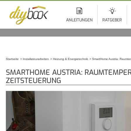
Di
z
In
ANLEITUNGEN
RATGEBER
Startseite
Installateurarbeiten
Heizung & Energietechnik
SmartHome Austria: Raumtem
Sie sind hier
SMARTHOME AUSTRIA: RAUMTEMPER
ZEITSTEUERUNG