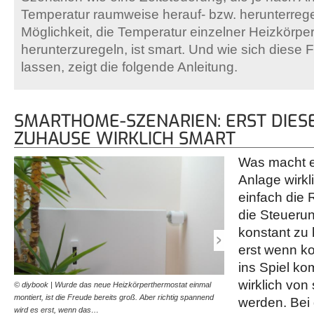
Temperatur raumweise herauf- bzw. herunterrege
Möglichkeit, die Temperatur einzelner Heizkörpe
herunterzuregeln, ist smart. Und wie sich diese 
lassen, zeigt die folgende Anleitung.
SMARTHOME-SZENARIEN: ERST DIES
ZUHAUSE WIRKLICH SMART
Was macht 
Anlage wirkl
einfach die
die Steueru
konstant zu 
erst wenn k
ins Spiel ko
wirklich von
© diybook | Wurde das neue Heizkörperthermostat einmal
© diybook | Genauso verhä
montiert, ist die Freude bereits groß. Aber richtig spannend
Fußbodenheizungssteuerung
werden. Bei
wird es erst, wenn das…
Einbindung in entsprech