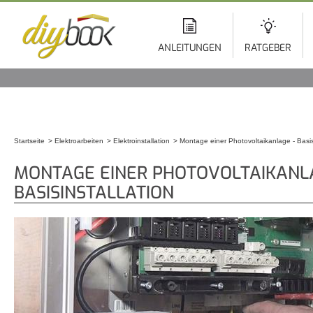
Di
z
In
ANLEITUNGEN
RATGEBER
Startseite
Elektroarbeiten
Elektroinstallation
Montage einer Photovoltaikanlage - Basisi
Sie sind hier
MONTAGE EINER PHOTOVOLTAIKANL
BASISINSTALLATION