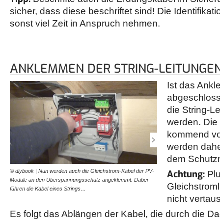
sicher, dass diese beschriftet sind! Die Identifikat
sonst viel Zeit in Anspruch nehmen.
ANKLEMMEN DER STRING-LEITUNGE
Ist das Ank
abgeschloss
die String-
werden. Die
kommend vom
werden dahe
dem Schutz
© diybook | Nun werden auch die Gleichstrom-Kabel der PV-
© diybook | Die vom Über
Achtung:
Plu
Module an den Überspannungsschutz angeklemmt. Dabei
Kabel der Strings werden
Gleichstroml
führen die Kabel eines Strings…
auf das Dach geleitet.…
nicht vertau
Es folgt das Ablängen der Kabel, die durch die 