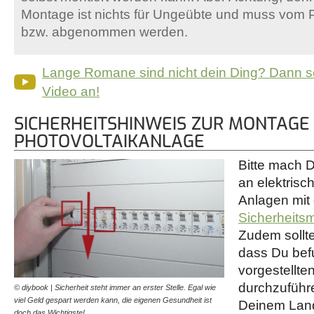
Montage ist nichts für Ungeübte und muss vom 
bzw. abgenommen werden.
Lange Romane sind nicht dein Ding? Dann s
Video an!
SICHERHEITSHINWEIS ZUR MONTAGE 
PHOTOVOLTAIKANLAGE
Bitte mach D
an elektrisc
Anlagen mit
Sicherheit
Zudem sollte
dass Du befu
vorgestellte
durchzuführe
© diybook | Sicherheit steht immer an erster Stelle. Egal wie
viel Geld gespart werden kann, die eigenen Gesundheit ist
Deinem Lan
doch das Wichtigste!