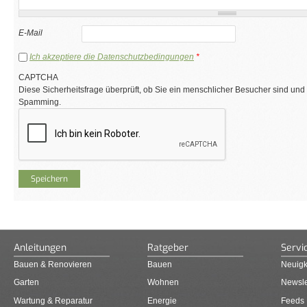
E-Mail
Ich akzeptiere die Datenschutzbedingungen
*
CAPTCHA
Diese Sicherheitsfrage überprüft, ob Sie ein menschlicher Besucher sind und
Spamming.
Anleitungen
Ratgeber
Servi
Bauen & Renovieren
Bauen
Neuigk
Garten
Wohnen
Newsle
Wartung & Reparatur
Energie
Feeds