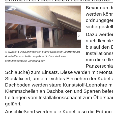
Bevor nun di
werden kön
ordnungsge
sichergestell
Dazu werden
auch flexibl
bis auf den 
© diybook | Daraufhin werden starre Kunststoff-Leerrohre mit
© diybook | Im Installatio
Installatio
Anreih-Klemmschellen angebracht. Dies stellt eine
Panzerschläuche mit 50
mm dicke fle
ordnungsgemäße Verlegung der…
bis in den Keller geführt.…
Panzerschlä
Schläuche) zum Einsatz. Diese werden mit Mont
Stock fixiert, um ein leichtes Einziehen der Kabe
Dachboden werden starre Kunststoff-Leerrohre mi
Klemmschellen an Dachbalken und Sparren befest
Leitungen vom Installationsschacht zum Übersp
geführt.
Anschließend werden alle Kabel, also die Erdung,