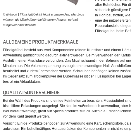
alter Bohrlöcher. Für 
sicherlich günstigere 
© diybook | Flüssigdübel ist leicht anzuwenden, allerdings
© diybook | Flüssigdübel ko
in Hohlbaustoffen, wie
müssen die Mischdüsen bei längeren Pausen schnell
Zubehör daher: Mischdüsen
eine der mitgelieferte
ausgewechselt werden.
Reparaturstelle einges
Flüssigdübel beim Befü
ALLGEMEINE PRODUKTMERKMALE
Flüssigdübel besteht aus zwei Komponenten (einem Kunstharz und einem Härtungs
Anwendung gemischt und dadurch aktiviert werden. Beim Verwenden der Kartus
Austritt in einer Mischdüse verbunden. Das Mittel schäumt in der Bohrung auf un
Minuten aus. Die Volumenspannung erzeugt den notwendigen Halt. Anschließen
bearbeitet und zudem überstrichen werden. Schrauben benötigen keinen zusätzl
Im Gegensatz zum Trockenpulver der Dübelmasse ist der Flüssigdübel bei Lager
besitzt ein Ablaufdatum.
QUALITÄTSUNTERSCHIEDE
Bei der Wahl des Produkts sind einige Feinheiten zu beachten. Flüssigdübel sind j
bis mittlere Belastungen ausgelegt. Sie sind im Außenbereich anwendbar, aber i
Wer hierauf Wert legt, greift auf Spezialprodukte zurück. Auch die Empfindlichkei
vor dem Kauf geprüft werden.
Vorsicht: Einige Produkte benötigen zur Anwendung eine Kartuschenpistole, da 
aufweisen. Ein behelfmäßiges Herausdrücken der Komponenten ist nicht zu empf