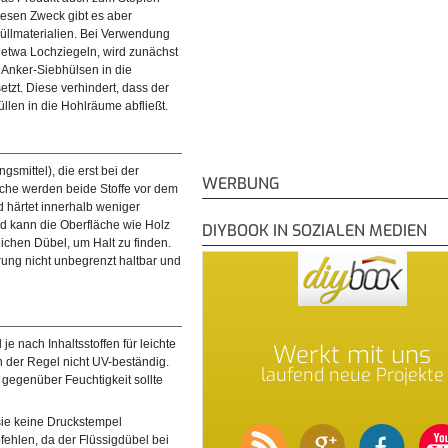
diesen Zweck gibt es aber
Füllmaterialien. Bei Verwendung
mmt üblicherweise mit einigem
 etwa Lochziegeln, wird zunächst
, Siebhülsen, Einweghandschuhe.
n Anker-Siebhülsen in die
etzt. Diese verhindert, dass der
llen in die Hohlräume abfließt.
mittel), die erst bei der
WERBUNG
che werden beide Stoffe vor dem
d härtet innerhalb weniger
d kann die Oberfläche wie Holz
DIYBOOK IN SOZIALEN MEDIEN
ichen Dübel, um Halt zu finden.
ung nicht unbegrenzt haltbar und
e nach Inhaltsstoffen für leichte
Werkt mit uns
n der Regel nicht UV-beständig.
laufend neue Projekte
t gegenüber Feuchtigkeit sollte
sie keine Druckstempel
ehlen, da der Flüssigdübel bei