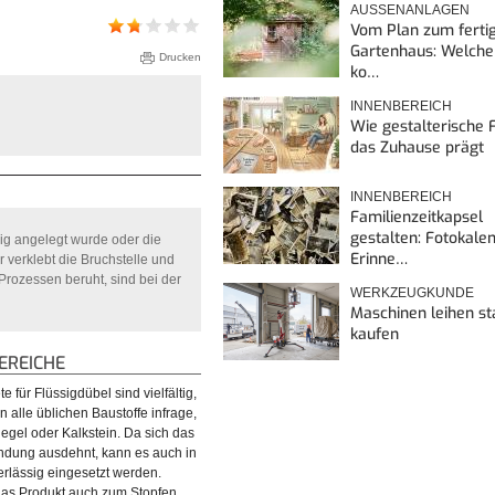
AUSSENANLAGEN
Vom Plan zum ferti
Gartenhaus: Welche
Drucken
ko…
INNENBEREICH
Wie gestalterische F
das Zuhause prägt
INNENBEREICH
Familienzeitkapsel
gestalten: Fotokalen
gig angelegt wurde oder die
Erinne…
r verklebt die Bruchstelle und
Prozessen beruht, sind bei der
WERKZEUGKUNDE
Maschinen leihen st
kaufen
REICHE
für Flüssigdübel sind vielfältig,
lle üblichen Baustoffe infrage,
iegel oder Kalkstein. Da sich das
ndung ausdehnt, kann es auch in
rlässig eingesetzt werden.
das Produkt auch zum Stopfen