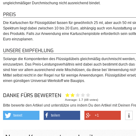
ungleichmäßiger Durchmischung nicht ausreichend bindet.
PREIS
Die Kartuschen für Flüssigdübel fassen für gewöhnlich 25 ml, aber auch 50 ml sin
Spektrum liegt dabei zwischen 10 bis 20 Euro, abhängig auch von Ausstattung 
des Produkts. Falls zur Anwendung eine Kartuschenpistole erforderlich sein sollt
Euro einzuplanen.
UNSERE EMPFEHLUNG
Solange die Kompontenten des Flüssigdübels gleichmäßig durchmischt werden, 
einzusetzen. Das Preis-Leistungsverhältnis wird dabei auch bestimmt durch das m
sind hier vor allem ausreichend viele Mischdüsen, da diese bei Verwendung nic
Mittel selbst reicht in der Regel nur für wenige Anwendungen. Flüssigdübel ersetzt 
einen günstigen Universal-Werkstoff wie Baugips.
DANKE FÜRS BEWERTEN
Average:
1.7
(
48
votes)
Bitte bewerte den Artikel und unterstütze uns indem Du den Artikel mit Deinen Fre
tweet
teilen
+1