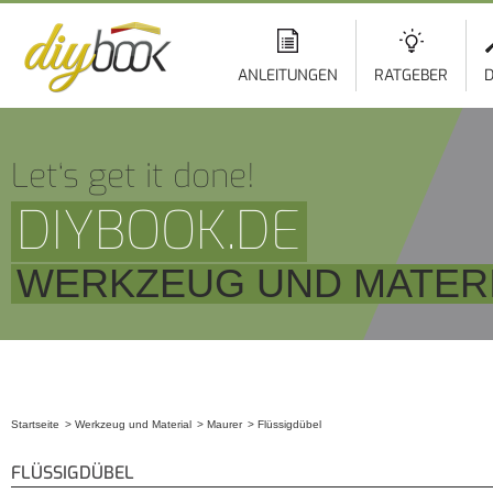
ANLEITUNGEN
RATGEBER
D
Let‘s get it done!
DIYBOOK.DE
WERKZEUG UND MATER
Startseite
Werkzeug und Material
Maurer
Flüssigdübel
Sie sind hier
FLÜSSIGDÜBEL