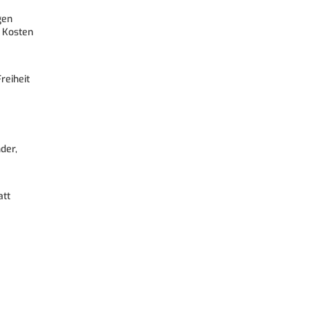
gen
 Kosten
reiheit
der,
att