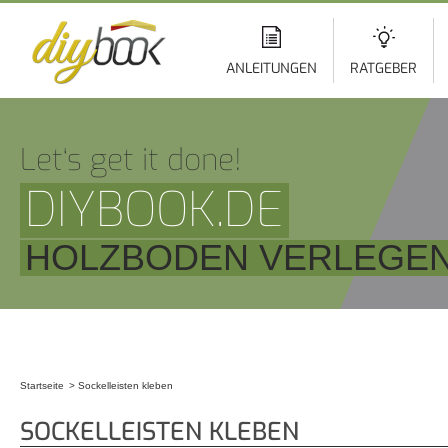
Di
z
In
ANLEITUNGEN
RATGEBER
Let‘s get it done!
DIYBOOK.DE
HOLZBODEN VERLEGE
Startseite
Sockelleisten kleben
Sie sind hier
SOCKELLEISTEN KLEBEN