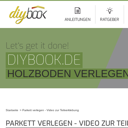
Di
z
In
ANLEITUNGEN
RATGEBER
Let‘s get it done!
DIYBOOK.DE
HOLZBODEN VERLEGE
Startseite
Parkett verlegen - Video zur Teilverklebung
Sie sind hier
PARKETT VERLEGEN - VIDEO ZUR TE